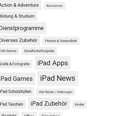
Action & Adventure
Autorennen
Bildung & Studium
Dienstprogramme
Diverses Zubehör
Fitness & Gesundheit
Gesellschaftsspiele
FUN Games
iPad Apps
Grafik & Fotografie
iPad News
iPad Games
iPad Schutzhüllen
iPad Ständer / Halterungen
iPad Zubehör
iPad Taschen
Kinder