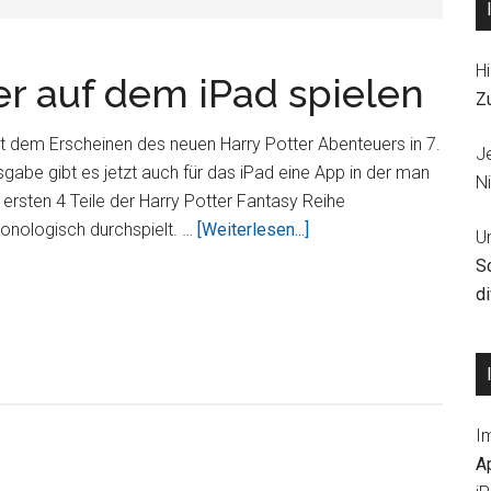
Hi
er auf dem iPad spielen
Z
t dem Erscheinen des neuen Harry Potter Abenteuers in 7.
J
gabe gibt es jetzt auch für das iPad eine App in der man
Ni
 ersten 4 Teile der Harry Potter Fantasy Reihe
ÜberMit
onologisch durchspielt. …
[Weiterlesen...]
U
LEGO
S
Harry
d
Potter
auf
dem
iPad
spielen
I
A