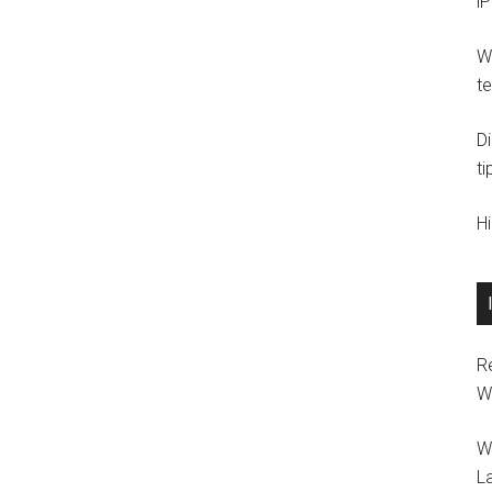
i
Wi
t
D
ti
H
R
W
W
L