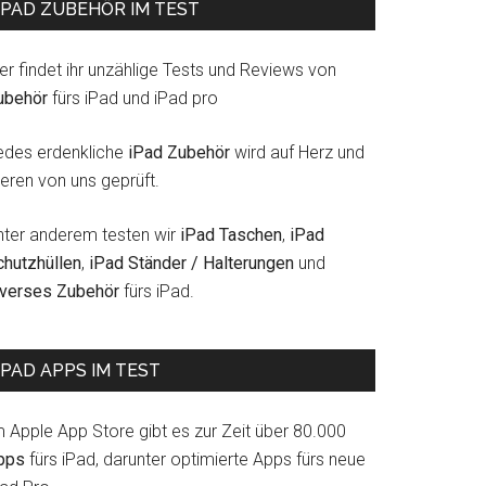
IPAD ZUBEHÖR IM TEST
er findet ihr unzählige Tests und Reviews von
ubehör
fürs iPad und iPad pro
edes erdenkliche
iPad Zubehör
wird auf Herz und
eren von uns geprüft.
nter anderem testen wir
iPad Taschen
,
iPad
chutzhüllen
,
iPad Ständer / Halterungen
und
iverses Zubehör
fürs iPad.
IPAD APPS IM TEST
m Apple App Store gibt es zur Zeit über 80.000
pps
fürs iPad, darunter optimierte Apps fürs neue