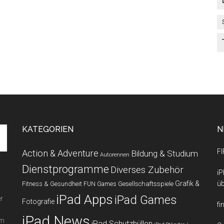
KATEGORIEN
N
FI
Action & Adventure
Bildung & Studium
Autorennen
Dienstprogramme
Diverses Zubehör
iP
Grafik &
üb
Fitness & Gesundheit
Gesellschaftsspiele
FUN Games
iPad Apps
iPad Games
r
Fotografie
fi
iPad News
em
iPad Schutzhüllen