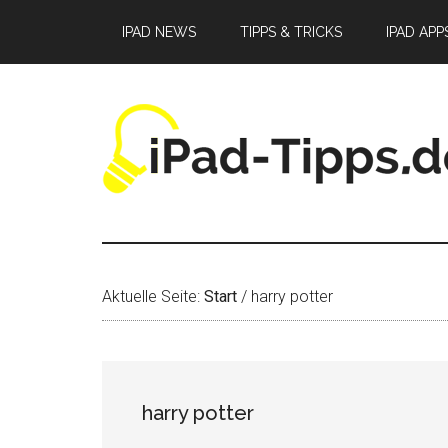
Zum
Zur
Zur
IPAD NEWS
TIPPS & TRICKS
IPAD APP
Inhalt
Seitenspalte
Fußzeile
springen
springen
springen
Aktuelle Seite:
Start
/
harry potter
harry potter