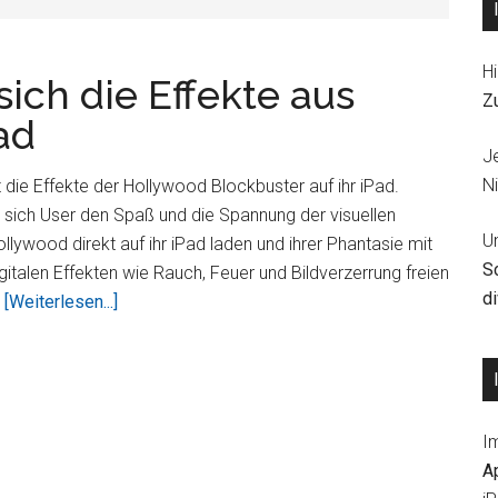
Hi
sich die Effekte aus
Z
ad
J
Ni
t die Effekte der Hollywood Blockbuster auf ihr iPad.
sich User den Spaß und die Spannung der visuellen
U
llywood direkt auf ihr iPad laden und ihrer Phantasie mit
S
gitalen Effekten wie Rauch, Feuer und Bildverzerrung freien
d
ÜberFluid
…
[Weiterlesen...]
FX
–
holen
Sie
I
sich
A
die