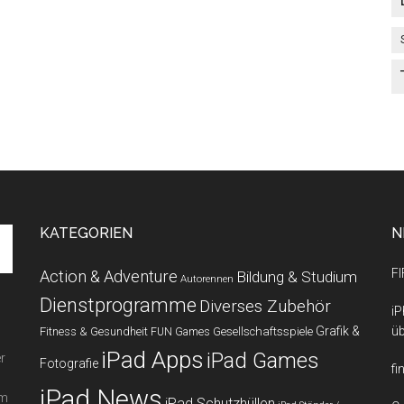
KATEGORIEN
N
FI
Action & Adventure
Bildung & Studium
Autorennen
Dienstprogramme
Diverses Zubehör
iP
Grafik &
üb
Fitness & Gesundheit
Gesellschaftsspiele
FUN Games
iPad Apps
iPad Games
r
Fotografie
fi
iPad News
em
iPad Schutzhüllen