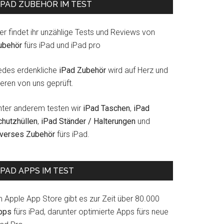
IPAD ZUBEHÖR IM TEST
er findet ihr unzählige Tests und Reviews von
ubehör
fürs iPad und iPad pro
edes erdenkliche
iPad Zubehör
wird auf Herz und
eren von uns geprüft.
nter anderem testen wir
iPad Taschen
,
iPad
chutzhüllen
,
iPad Ständer / Halterungen
und
iverses Zubehör
fürs iPad.
IPAD APPS IM TEST
m Apple App Store gibt es zur Zeit über 80.000
pps
fürs iPad, darunter optimierte Apps fürs neue