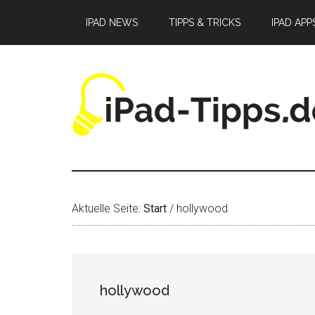
Zum
Zur
Zur
IPAD NEWS
TIPPS & TRICKS
IPAD APP
Inhalt
Seitenspalte
Fußzeile
springen
springen
springen
Aktuelle Seite:
Start
/
hollywood
hollywood