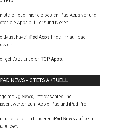
Pad Pro
r stellen euch hier die besten iPad Apps vor und
esten die Apps auf Herz und Nieren.
ie „Must have“
iPad Apps
findet ihr auf ipad-
pps.de.
ier geht's zu unseren
TOP Apps
.
IPAD NEWS – STETS AKTUELL
egelmäßig
News
, Interessantes und
issenswerten zum Apple iPad und iPad Pro
ir halten euch mit unseren
iPad News
auf dem
aufenden.