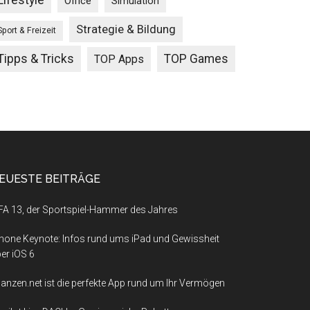
Lifestyle
Office
Simulation
Strategie & Bildung
Sport & Freizeit
Tipps & Tricks
TOP Games
TOP Apps
EUESTE BEITRÄGE
FA 13, der Sportspiel-Hammer des Jahres
hone Keynote: Infos rund ums iPad und Gewissheit
er iOS 6
nanzen.net ist die perfekte App rund um Ihr Vermögen