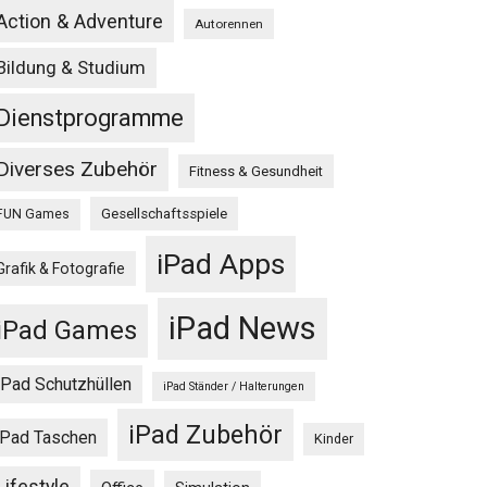
Action & Adventure
Autorennen
Bildung & Studium
Dienstprogramme
Diverses Zubehör
Fitness & Gesundheit
Gesellschaftsspiele
FUN Games
iPad Apps
Grafik & Fotografie
iPad News
iPad Games
iPad Schutzhüllen
iPad Ständer / Halterungen
iPad Zubehör
iPad Taschen
Kinder