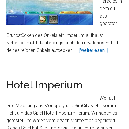
Paradies in
dem du
aus
geerbten
Grundstücken des Onkels ein Imperium aufbaust.
Nebenbei mußt du allerdings auch den mysteriösen Tod
ÜberUrlau
deines reichen Onkels aufdecken. …
[Weiterlesen...]
Imperium
HD
–
Bau
Hotel Imperium
dir
deinen
Wer auf
eigenen
eine Mischung aus Monopoly und SimCity steht, kommt
Urlaubstr
nicht um das Spiel Hotel Imperium herum. Wir haben es
getestet und waren vom ersten Moment an begeistert.
Dieses Spiel hat Suchtpotenzial, natürlich im positiven