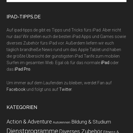
site
...
IPAD-TIPPS.DE
Auf ipad-tipps.de gibt es Tipps und Tricks fürs iPad. Aber nicht
nur das! Wir stellen euch die besten iPad Apps und Games sowie
diverses Zubehör fürs iPad vor. Außerdem liefern wir euch
täglich brandheiße News rund um das Apple Tablet und haben
die größte Übersicht der günstigsten iPad Tarife zum mobilen
Surfen im gesamten Web. Egal ob für das normale
iPad
oder
das
iPad Pro
.
Um immer auf dem Laufenden zu bleiben, werdet Fan auf
Facebook
und folgt uns auf
Twitter
.
KATEGORIEN
Action & Adventure
Bildung & Studium
Autorennen
Dienstprogramme
Diverses Zubehör
Fitness &