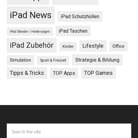
iPad News
iPad Schutzhüllen
iPad Taschen
iPad Ständer / Halterungen
iPad Zubehör
Lifestyle
Office
Kinder
Strategie & Bildung
Simulation
Sport & Freizeit
Tipps & Tricks
TOP Games
TOP Apps
Footer
Search
the