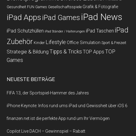
Grafik & Fotografie
Gesundheit
Gesellschaftsspiele
FUN Games
iPad News
iPad Apps
iPad Games
iPad
iPad Schutzhüllen
iPad Taschen
iPad Ständer / Halterungen
Zubehör
Lifestyle
Office
Simulation
Kinder
Sport & Freizeit
Strategie & Bildung
Tipps & Tricks
TOP
TOP Apps
Games
NEUESTE BEITRÄGE
FIFA 13, der Sportspiel-Hammer des Jahres
iPhone Keynote: Infos rund ums iPad und Gewissheit über iOS 6
finanzen.net ist die perfekte App rund um Ihr Vermögen
Copilot Live DACH – Gewinnspiel – Rabatt