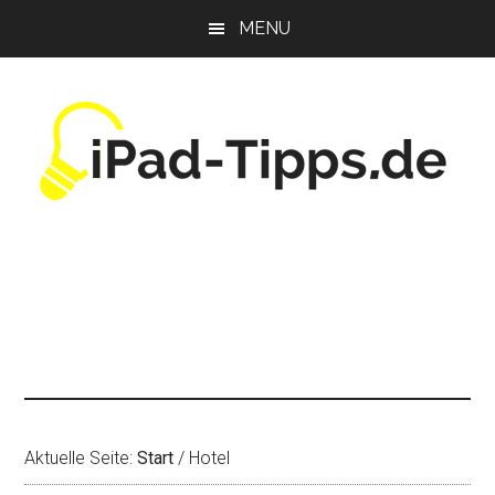
Zum
Zur
Zur
MENU
Inhalt
Seitenspalte
Fußzeile
springen
springen
springen
Aktuelle Seite:
Start
/
Hotel