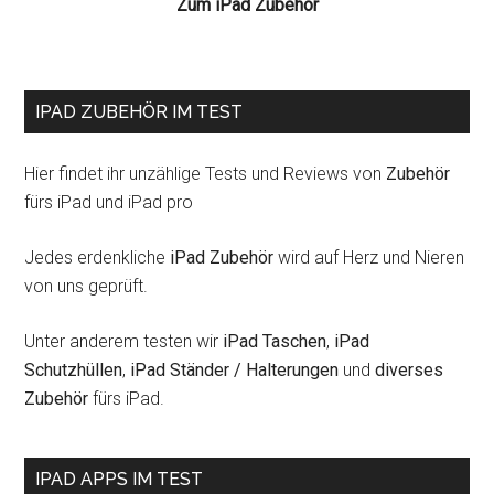
Zum iPad Zubehör
iPad
und
iPad
2
IPAD ZUBEHÖR IM TEST
Hier findet ihr unzählige Tests und Reviews von
Zubehör
fürs iPad und iPad pro
Jedes erdenkliche
iPad Zubehör
wird auf Herz und Nieren
von uns geprüft.
Unter anderem testen wir
iPad Taschen
,
iPad
Schutzhüllen
,
iPad Ständer / Halterungen
und
diverses
Zubehör
fürs iPad.
IPAD APPS IM TEST