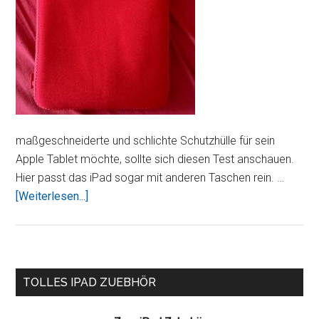
maßgeschneiderte und schlichte Schutzhülle für sein
Apple Tablet möchte, sollte sich diesen Test anschauen.
Hier passt das iPad sogar mit anderen Taschen rein. …
ÜberNeoprene
[Weiterlesen...]
Sleeve
Plus
–
Dehnbare
Seitenspalte
TOLLES IPAD ZUEBHÖR
Schutzhülle
für