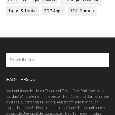
Simulation
Sport & Freizeit
Tipps & Tricks
TOP Games
TOP Apps
Footer
Search
the
site
...
IPAD-TIPPS.DE
Auf ipad-tipps.de gibt es Tipps und Tricks fürs iPad. Aber nicht
nur das! Wir stellen euch die besten iPad Apps und Games sowie
diverses Zubehör fürs iPad vor. Außerdem liefern wir euch
täglich brandheiße News rund um das Apple Tablet und haben
die größte Übersicht der günstigsten iPad Tarife zum mobilen