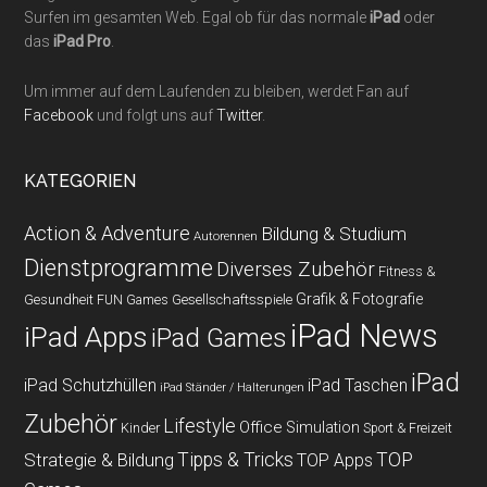
Surfen im gesamten Web. Egal ob für das normale
iPad
oder
das
iPad Pro
.
Um immer auf dem Laufenden zu bleiben, werdet Fan auf
Facebook
und folgt uns auf
Twitter
.
KATEGORIEN
Action & Adventure
Bildung & Studium
Autorennen
Dienstprogramme
Diverses Zubehör
Fitness &
Grafik & Fotografie
Gesundheit
Gesellschaftsspiele
FUN Games
iPad News
iPad Apps
iPad Games
iPad
iPad Schutzhüllen
iPad Taschen
iPad Ständer / Halterungen
Zubehör
Lifestyle
Office
Simulation
Kinder
Sport & Freizeit
Strategie & Bildung
Tipps & Tricks
TOP
TOP Apps