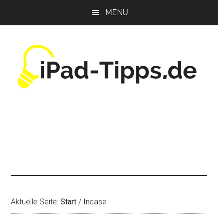
Zum
Zur
Zur
MENU
Inhalt
Seitenspalte
Fußzeile
springen
springen
springen
Aktuelle Seite:
Start
/
Incase