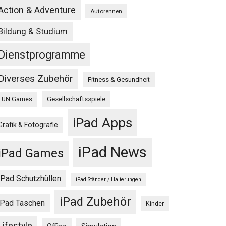
Action & Adventure
Autorennen
Bildung & Studium
Dienstprogramme
Diverses Zubehör
Fitness & Gesundheit
Gesellschaftsspiele
FUN Games
iPad Apps
Grafik & Fotografie
iPad News
iPad Games
iPad Schutzhüllen
iPad Ständer / Halterungen
iPad Zubehör
iPad Taschen
Kinder