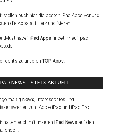
Pad Pro
r stellen euch hier die besten iPad Apps vor und
esten die Apps auf Herz und Nieren.
ie „Must have“
iPad Apps
findet ihr auf ipad-
pps.de.
ier geht's zu unseren
TOP Apps
.
IPAD NEWS – STETS AKTUELL
egelmäßig
News
, Interessantes und
issenswerten zum Apple iPad und iPad Pro
ir halten euch mit unseren
iPad News
auf dem
aufenden.