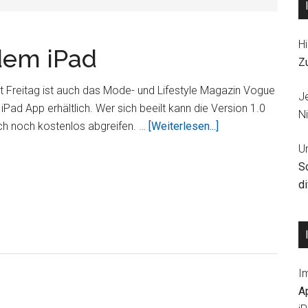
Hi
dem iPad
Z
t Freitag ist auch das Mode- und Lifestyle Magazin Vogue
J
 iPad App erhältlich. Wer sich beeilt kann die Version 1.0
Ni
ÜberVogue
ch noch kostenlos abgreifen. …
[Weiterlesen...]
Magazin
U
auf
S
dem
d
iPad
I
A