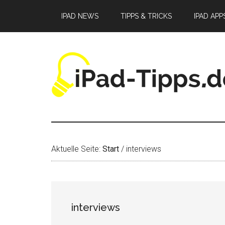
Zum
Zur
Zur
IPAD NEWS
TIPPS & TRICKS
IPAD APP
Inhalt
Seitenspalte
Fußzeile
springen
springen
springen
Aktuelle Seite:
Start
/
interviews
interviews