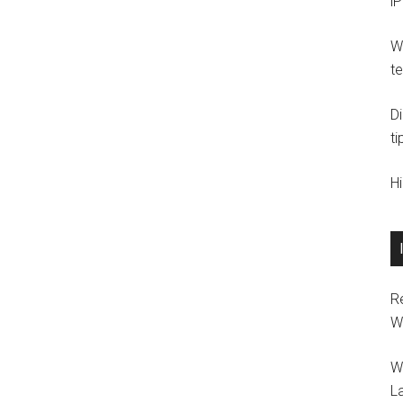
i
Wi
t
D
ti
H
R
W
W
L