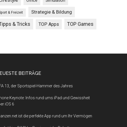
Lifestyle
Office
Simulation
Strategie & Bildung
Sport & Freizeit
Tipps & Tricks
TOP Games
TOP Apps
EUESTE BEITRÄGE
FA 13, der Sportspiel-Hammer des Jahres
hone Keynote: Infos rund ums iPad und Gewissheit
er iOS 6
nanzen.net ist die perfekte App rund um Ihr Vermögen