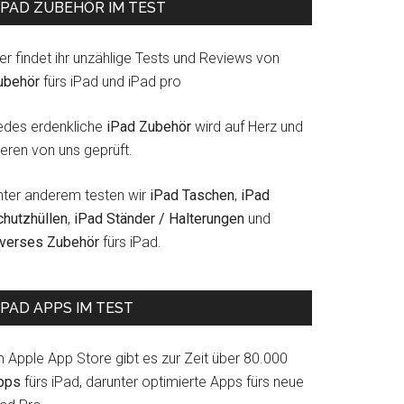
IPAD ZUBEHÖR IM TEST
er findet ihr unzählige Tests und Reviews von
ubehör
fürs iPad und iPad pro
edes erdenkliche
iPad Zubehör
wird auf Herz und
eren von uns geprüft.
nter anderem testen wir
iPad Taschen
,
iPad
chutzhüllen
,
iPad Ständer / Halterungen
und
iverses Zubehör
fürs iPad.
IPAD APPS IM TEST
m Apple App Store gibt es zur Zeit über 80.000
pps
fürs iPad, darunter optimierte Apps fürs neue