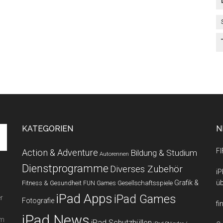
KATEGORIEN
N
FI
Action & Adventure
Bildung & Studium
Autorennen
Dienstprogramme
Diverses Zubehör
iP
Grafik &
üb
Fitness & Gesundheit
Gesellschaftsspiele
FUN Games
iPad Apps
iPad Games
r
Fotografie
fi
iPad News
em
iPad Schutzhüllen