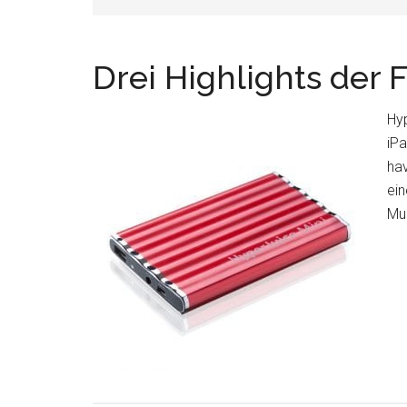
Drei Highlights der 
Hyp
iPa
hav
ein
Mul