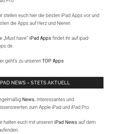
Pad Pro
r stellen euch hier die besten iPad Apps vor und
esten die Apps auf Herz und Nieren.
ie „Must have“
iPad Apps
findet ihr auf ipad-
pps.de.
ier geht's zu unseren
TOP Apps
.
IPAD NEWS – STETS AKTUELL
egelmäßig
News
, Interessantes und
issenswerten zum Apple iPad und iPad Pro
ir halten euch mit unseren
iPad News
auf dem
aufenden.