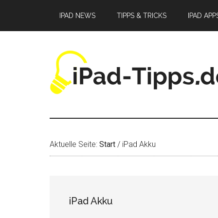
Zum
Zur
Zur
IPAD NEWS
TIPPS & TRICKS
IPAD APP
Inhalt
Seitenspalte
Fußzeile
springen
springen
springen
Aktuelle Seite:
Start
/
iPad Akku
iPad Akku