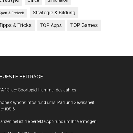
Lifestyle
Office
Simulation
Strategie & Bildung
Sport & Freizeit
Tipps & Tricks
TOP Games
TOP Apps
EUESTE BEITRÄGE
FA 13, der Sportspiel-Hammer des Jahres
hone Keynote: Infos rund ums iPad und Gewissheit
er iOS 6
nanzen.net ist die perfekte App rund um Ihr Vermögen