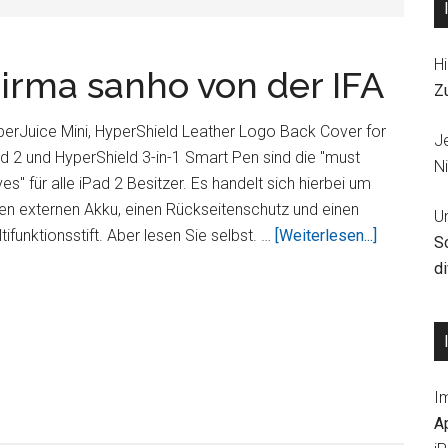
Hi
Firma sanho von der IFA
Z
erJuice Mini, HyperShield Leather Logo Back Cover for
J
d 2 und HyperShield 3-in-1 Smart Pen sind die "must
Ni
es" für alle iPad 2 Besitzer. Es handelt sich hierbei um
en externen Akku, einen Rückseitenschutz und einen
U
ÜberDrei
tifunktionsstift. Aber lesen Sie selbst. …
[Weiterlesen...]
S
Highlights
d
der
Firma
sanho
von
der
I
IFA
A