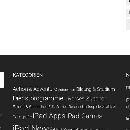
KATEGORIEN
N
FI
Action & Adventure
Bildung & Studium
Autorennen
Dienstprogramme
Diverses Zubehör
iP
Grafik &
üb
Fitness & Gesundheit
Gesellschaftsspiele
FUN Games
iPad Apps
iPad Games
r
Fotografie
fi
iPad News
em
iPad Schutzhüllen