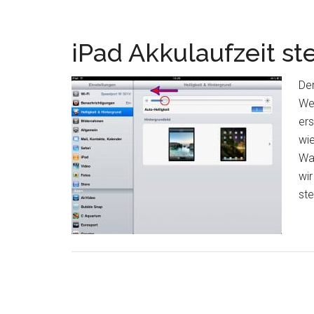
iPad Akkulaufzeit st
Der
We
ers
wie
Wa
wir
ste