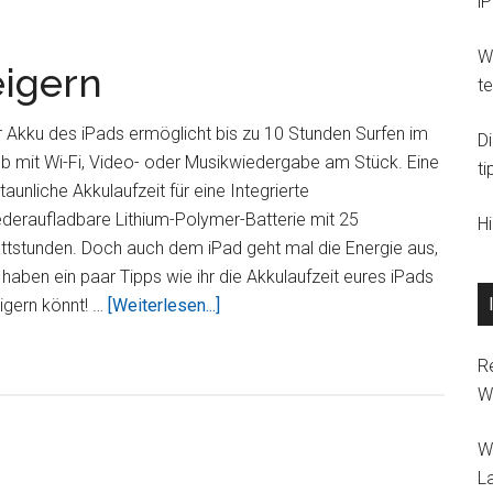
i
Wi
eigern
t
 Akku des iPads ermöglicht bis zu 10 Stunden Surfen im
D
b mit Wi-Fi, Video- oder Musikwiedergabe am Stück. Eine
ti
taunliche Akkulaufzeit für eine Integrierte
deraufladbare Lithium-Polymer-Batterie mit 25
H
ttstunden. Doch auch dem iPad geht mal die Energie aus,
 haben ein paar Tipps wie ihr die Akkulaufzeit eures iPads
ÜberiPad
igern könnt! …
[Weiterlesen...]
Akkulaufzeit
steigern
R
W
W
L