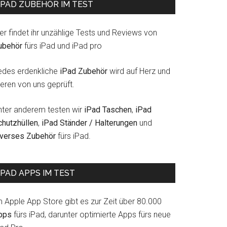
IPAD ZUBEHÖR IM TEST
er findet ihr unzählige Tests und Reviews von
ubehör
fürs iPad und iPad pro
edes erdenkliche
iPad Zubehör
wird auf Herz und
eren von uns geprüft.
nter anderem testen wir
iPad Taschen
,
iPad
chutzhüllen
,
iPad Ständer / Halterungen
und
iverses Zubehör
fürs iPad.
IPAD APPS IM TEST
m Apple App Store gibt es zur Zeit über 80.000
pps
fürs iPad, darunter optimierte Apps fürs neue