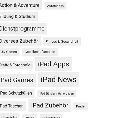
Action & Adventure
Autorennen
Bildung & Studium
Dienstprogramme
Diverses Zubehör
Fitness & Gesundheit
Gesellschaftsspiele
FUN Games
iPad Apps
Grafik & Fotografie
iPad News
iPad Games
iPad Schutzhüllen
iPad Ständer / Halterungen
iPad Zubehör
iPad Taschen
Kinder