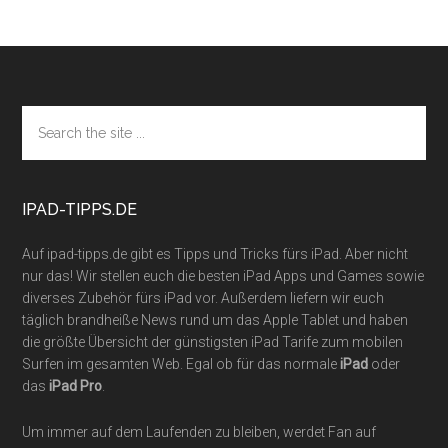
Footer
Search
the
site
...
IPAD-TIPPS.DE
Auf ipad-tipps.de gibt es Tipps und Tricks fürs iPad. Aber nicht
nur das! Wir stellen euch die besten iPad Apps und Games sowie
diverses Zubehör fürs iPad vor. Außerdem liefern wir euch
täglich brandheiße News rund um das Apple Tablet und haben
die größte Übersicht der günstigsten iPad Tarife zum mobilen
Surfen im gesamten Web. Egal ob für das normale
iPad
oder
das
iPad Pro
.
Um immer auf dem Laufenden zu bleiben, werdet Fan auf