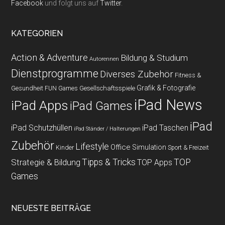
Facebook
und folgt uns auf
Twitter
.
KATEGORIEN
Action & Adventure
Bildung & Studium
Autorennen
Dienstprogramme
Diverses Zubehör
Fitness &
Grafik & Fotografie
Gesundheit
Gesellschaftsspiele
FUN Games
iPad News
iPad Apps
iPad Games
iPad
iPad Schutzhüllen
iPad Taschen
iPad Ständer / Halterungen
Zubehör
Lifestyle
Office
Simulation
Kinder
Sport & Freizeit
Strategie & Bildung
Tipps & Tricks
TOP
TOP Apps
Games
NEUESTE BEITRÄGE