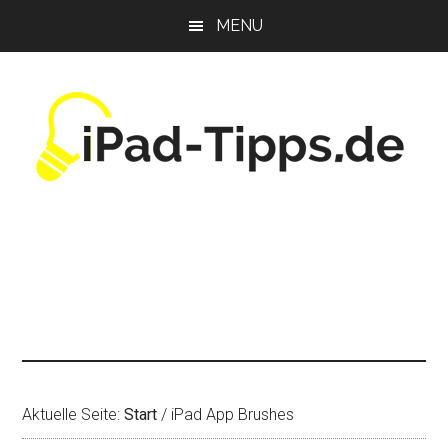
Zum
Zur
Zur
MENU
Inhalt
Seitenspalte
Fußzeile
springen
springen
springen
Aktuelle Seite:
Start
/
iPad App Brushes