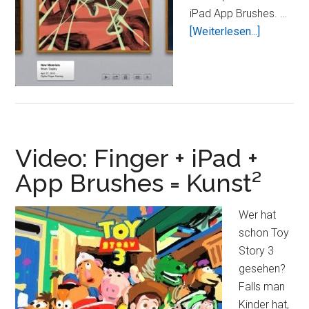
iPad App Brushes. …
ÜberBrus
[Weiterlesen...]
–
malen
mit
dem
Finger
Video: Finger + iPad +
App Brushes = Kunst²
Wer hat
schon Toy
Story 3
gesehen?
Falls man
Kinder hat,