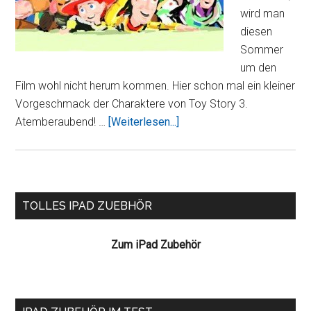
wird man
diesen
Sommer
um den
Film wohl nicht herum kommen. Hier schon mal ein kleiner
Vorgeschmack der Charaktere von Toy Story 3.
ÜberVideo:
Atemberaubend! …
[Weiterlesen...]
Finger
+
iPad
+
Seitenspalte
TOLLES IPAD ZUEBHÖR
App
Brushes
Zum iPad Zubehör
=
Kunst²