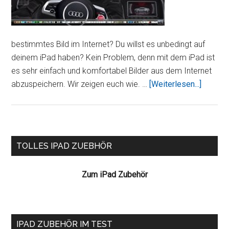
bestimmtes Bild im Internet? Du willst es unbedingt auf
deinem iPad haben? Kein Problem, denn mit dem iPad ist
es sehr einfach und komfortabel Bilder aus dem Internet
ÜberBil
abzuspeichern. Wir zeigen euch wie. …
[Weiterlesen...]
aus
dem
Internet
auf
Seitenspalte
TOLLES IPAD ZUEBHÖR
dem
iPad
Zum iPad Zubehör
speiche
IPAD ZUBEHÖR IM TEST