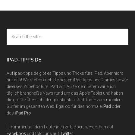
Footer
Search
the
site
...
IPAD-TIPPS.DE
Auf ipad-tipps.de gibt es Tipps und Tricks fürs iPad. Aber nicht
nur das! Wir stellen euch die besten iPad Apps und Games sowie
diverses Zubehör fürs iPad vor. Außerdem liefern wir euch
täglich brandheiße News rund um das Apple Tablet und haben
die größte Übersicht der günstigsten iPad Tarife zum mobilen
Surfen im gesamten Web. Egal ob für das normale
iPad
oder
das
iPad Pro
.
Um immer auf dem Laufenden zu bleiben, werdet Fan auf
Facebook
und folgt uns auf
Twitter
.