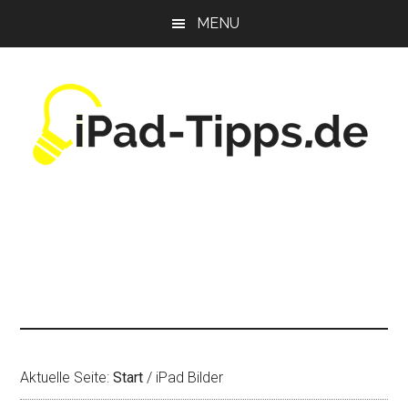
Zum
Zur
Zur
MENU
Inhalt
Seitenspalte
Fußzeile
springen
springen
springen
Aktuelle Seite:
Start
/
iPad Bilder