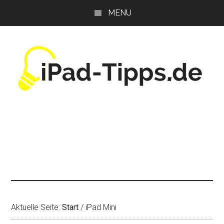
Zum
Zur
Zur
MENU
Inhalt
Seitenspalte
Fußzeile
springen
springen
springen
Aktuelle Seite:
Start
/
iPad Mini