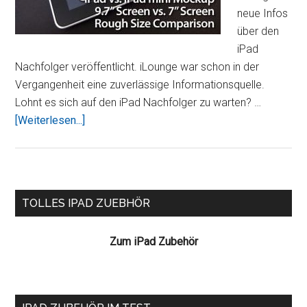
neue Infos
über den
iPad
Nachfolger veröffentlicht. iLounge war schon in der
Vergangenheit eine zuverlässige Informationsquelle.
Lohnt es sich auf den iPad Nachfolger zu warten? …
ÜberGerüchte
[Weiterlesen...]
über
den
iPad
Nachfolger
Seitenspalte
TOLLES IPAD ZUEBHÖR
Zum iPad Zubehör