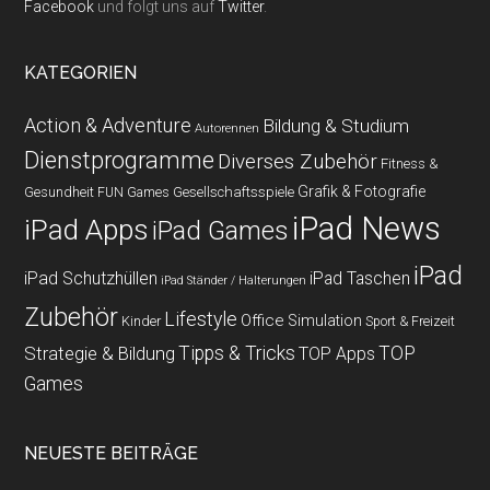
Facebook
und folgt uns auf
Twitter
.
KATEGORIEN
Action & Adventure
Bildung & Studium
Autorennen
Dienstprogramme
Diverses Zubehör
Fitness &
Grafik & Fotografie
Gesundheit
Gesellschaftsspiele
FUN Games
iPad News
iPad Apps
iPad Games
iPad
iPad Schutzhüllen
iPad Taschen
iPad Ständer / Halterungen
Zubehör
Lifestyle
Office
Simulation
Kinder
Sport & Freizeit
Strategie & Bildung
Tipps & Tricks
TOP
TOP Apps
Games
NEUESTE BEITRÄGE