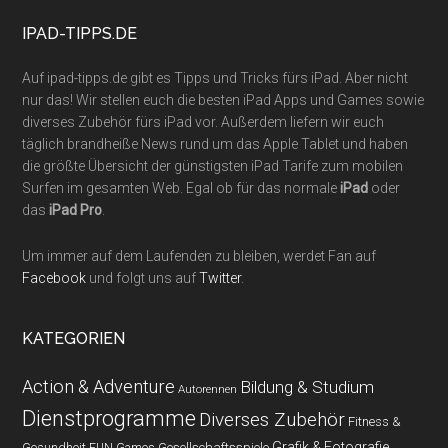
...
IPAD-TIPPS.DE
Auf ipad-tipps.de gibt es Tipps und Tricks fürs iPad. Aber nicht
nur das! Wir stellen euch die besten iPad Apps und Games sowie
diverses Zubehör fürs iPad vor. Außerdem liefern wir euch
täglich brandheiße News rund um das Apple Tablet und haben
die größte Übersicht der günstigsten iPad Tarife zum mobilen
Surfen im gesamten Web. Egal ob für das normale
iPad
oder
das
iPad Pro
.
Um immer auf dem Laufenden zu bleiben, werdet Fan auf
Facebook
und folgt uns auf
Twitter
.
KATEGORIEN
Action & Adventure
Bildung & Studium
Autorennen
Dienstprogramme
Diverses Zubehör
Fitness &
Grafik & Fotografie
Gesundheit
Gesellschaftsspiele