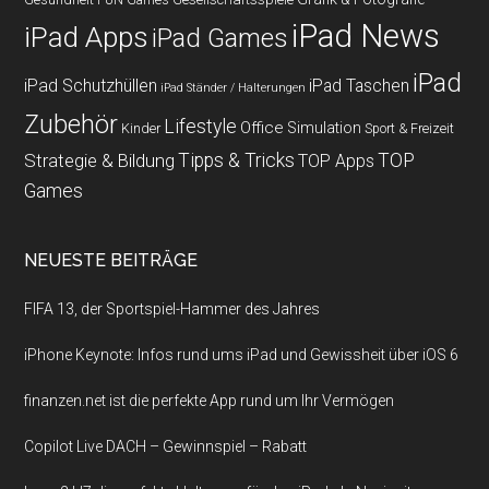
FUN Games
iPad News
iPad Apps
iPad Games
iPad
iPad Schutzhüllen
iPad Taschen
iPad Ständer / Halterungen
Zubehör
Lifestyle
Office
Simulation
Kinder
Sport & Freizeit
Strategie & Bildung
Tipps & Tricks
TOP
TOP Apps
Games
NEUESTE BEITRÄGE
FIFA 13, der Sportspiel-Hammer des Jahres
iPhone Keynote: Infos rund ums iPad und Gewissheit über iOS 6
finanzen.net ist die perfekte App rund um Ihr Vermögen
Copilot Live DACH – Gewinnspiel – Rabatt