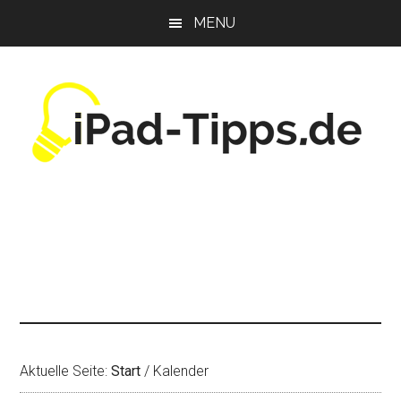
Zum
Zur
Zur
MENU
Inhalt
Seitenspalte
Fußzeile
springen
springen
springen
Aktuelle Seite:
Start
/
Kalender