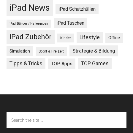
iPad News
iPad Schutzhüllen
iPad Taschen
iPad Ständer / Halterungen
iPad Zubehör
Lifestyle
Office
Kinder
Strategie & Bildung
Simulation
Sport & Freizeit
Tipps & Tricks
TOP Games
TOP Apps
Footer
Search
the
site