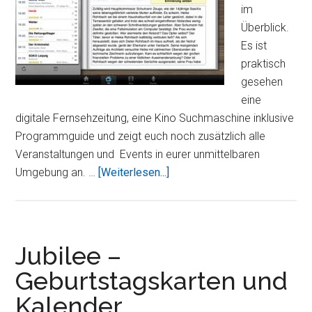
im
Überblick.
Es ist
praktisch
gesehen
eine
digitale Fernsehzeitung, eine Kino Suchmaschine inklusive
Programmguide und zeigt euch noch zusätzlich alle
Veranstaltungen und Events in eurer unmittelbaren
ÜberteXXas
Umgebung an. …
[Weiterlesen...]
HD
–
Der
Freizeitplaner
Jubilee –
für
Geburtstagskarten und
Fernsehen,
Kalender
Kino