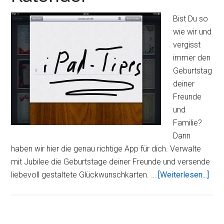
und
Veranstaltungen
Bist Du so
wie wir und
vergisst
immer den
Geburtstag
deiner
Freunde
und
Familie?
Dann
haben wir hier die genau richtige App für dich. Verwalte
mit Jubilee die Geburtstage deiner Freunde und versende
Übe
liebevoll gestaltete Glückwunschkarten. …
[Weiterlesen...]
–
Gebu
und