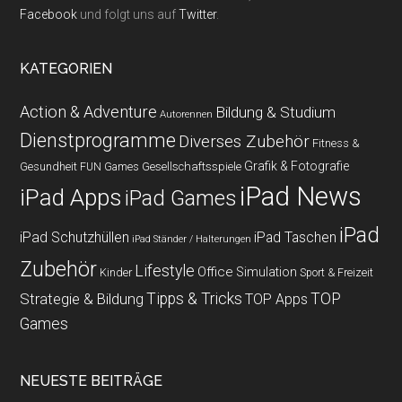
Facebook
und folgt uns auf
Twitter
.
KATEGORIEN
Action & Adventure
Bildung & Studium
Autorennen
Dienstprogramme
Diverses Zubehör
Fitness &
Grafik & Fotografie
Gesundheit
Gesellschaftsspiele
FUN Games
iPad News
iPad Apps
iPad Games
iPad
iPad Schutzhüllen
iPad Taschen
iPad Ständer / Halterungen
Zubehör
Lifestyle
Office
Simulation
Kinder
Sport & Freizeit
Strategie & Bildung
Tipps & Tricks
TOP
TOP Apps
Games
NEUESTE BEITRÄGE