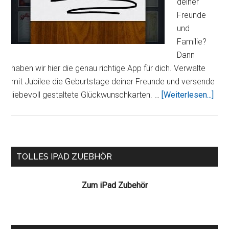
deiner
Freunde
und
Familie?
Dann
haben wir hier die genau richtige App für dich. Verwalte
mit Jubilee die Geburtstage deiner Freunde und versende
Übe
liebevoll gestaltete Glückwunschkarten. …
[Weiterlesen...]
–
Gebu
und
Kal
Seitenspalte
TOLLES IPAD ZUEBHÖR
Zum iPad Zubehör