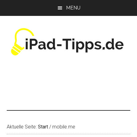
Zum
Zur
Zur
MENU
Inhalt
Seitenspalte
Fußzeile
springen
springen
springen
Aktuelle Seite:
Start
/
mobile.me