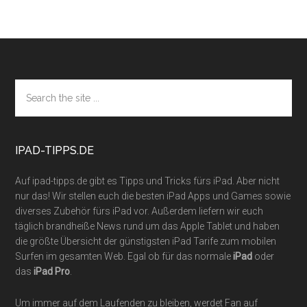
Footer
Search
the
site
...
IPAD-TIPPS.DE
Auf ipad-tipps.de gibt es Tipps und Tricks fürs iPad. Aber nicht
nur das! Wir stellen euch die besten iPad Apps und Games sowie
diverses Zubehör fürs iPad vor. Außerdem liefern wir euch
täglich brandheiße News rund um das Apple Tablet und haben
die größte Übersicht der günstigsten iPad Tarife zum mobilen
Surfen im gesamten Web. Egal ob für das normale
iPad
oder
das
iPad Pro
.
Um immer auf dem Laufenden zu bleiben, werdet Fan auf