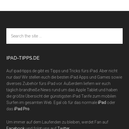
Footer
Search
the
site
...
IPAD-TIPPS.DE
Auf ipad-tipps.de gibt es Tipps und Tricks fürs iPad. Aber nicht
nur das! Wir stellen euch die besten iPad Apps und Games sowie
diverses Zubehör fürs iPad vor. Außerdem liefern wir euch
täglich brandheiße News rund um das Apple Tablet und haben
die größte Übersicht der günstigsten iPad Tarife zum mobilen
Surfen im gesamten Web. Egal ob für das normale
iPad
oder
das
iPad Pro
.
Um immer auf dem Laufenden zu bleiben, werdet Fan auf
Facebook
und folgt uns auf
Twitter
.