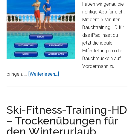
haben wir genau die
richtige App für dich.
Mit dem 5 Minuten
Bauchtraining HD für
das iPad, hast du
jetzt die ideale
Hilfestellung um die
Bauchmuskeln auf
Vordermann zu
Über5
bringen. …
[Weiterlesen...]
Minuten
Bauchtraining
HD
–
Ski-Fitness-Training-HD
tägliches
– Trockenübungen für
Training
den Winterurlaub
für