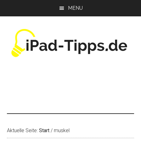
Zum
Zur
Zur
MENU
Inhalt
Seitenspalte
Fußzeile
springen
springen
springen
Aktuelle Seite:
Start
/
muskel