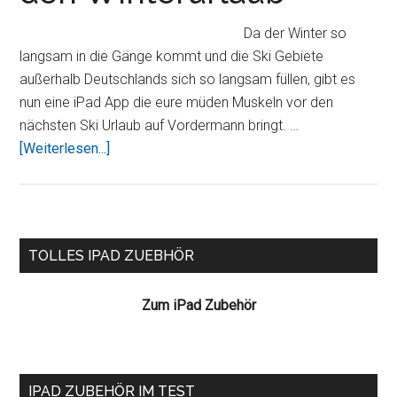
Bauchmuskeln
Da der Winter so
langsam in die Gänge kommt und die Ski Gebiete
außerhalb Deutschlands sich so langsam füllen, gibt es
nun eine iPad App die eure müden Muskeln vor den
nächsten Ski Urlaub auf Vordermann bringt. …
ÜberSki-
[Weiterlesen...]
Fitness-
Training-
HD
–
Seitenspalte
TOLLES IPAD ZUEBHÖR
Trockenübungen
für
Zum iPad Zubehör
den
Winterurlaub
IPAD ZUBEHÖR IM TEST