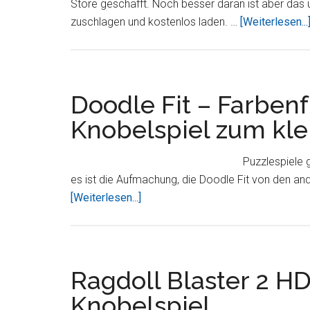
Store geschafft. Noch besser daran ist aber das u 
die
zuschlagen und kostenlos laden. …
[Weiterlesen...
App
Store
Charts
Doodle Fit – Farben
Knobelspiel zum kle
Puzzlespiele 
es ist die Aufmachung, die Doodle Fit von den ande
ÜberDoodle
[Weiterlesen...]
Fit
–
Farbenfrohes
Puzzle-
Ragdoll Blaster 2 HD
Knobelspiel
Knobelspiel
zum