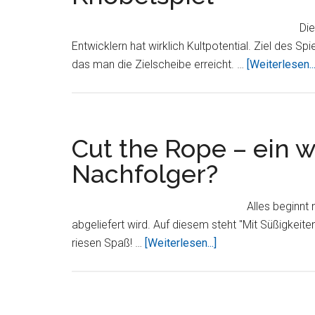
kleinen
Die
Preis
Entwicklern hat wirklich Kultpotential. Ziel des Sp
das man die Zielscheibe erreicht. …
[Weiterlesen...
Cut the Rope – ein w
Nachfolger?
Alles beginnt
abgeliefert wird. Auf diesem steht "Mit Süßigkeiten 
ÜberCut
riesen Spaß! …
[Weiterlesen...]
the
Rope
–