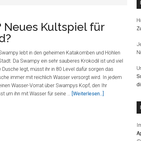
Hi
 Neues Kultspiel für
Z
od?
J
Ni
 Swampy lebt in den geheimen Katakomben und Höhlen
 Stadt. Da Swampy ein sehr sauberes Krokodil ist und viel
U
 Dusche legt, müsst ihr in 80 Level dafür sorgen das
S
e immer mit reichlich Wasser versorgt wird. In jedem
d
 einen Wasser-Vorrat über Swampys Kopf, den Ihr
ÜberWo
t um ihn mit Wasser für seine …
[Weiterlesen...]
ist
mein
Wasser?
I
Neues
A
Kultspiel