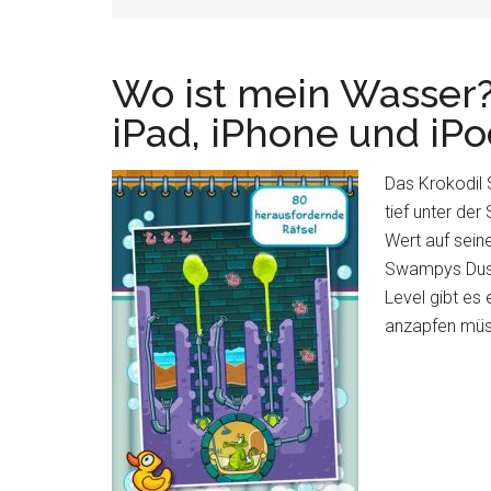
Wo ist mein Wasser?
iPad, iPhone und iP
Das Krokodil
tief unter der
Wert auf seine
Swampys Dusch
Level gibt es
anzapfen müss