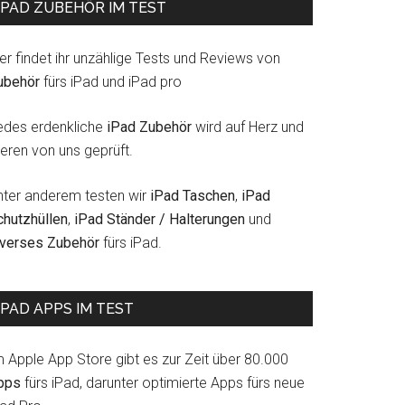
IPAD ZUBEHÖR IM TEST
er findet ihr unzählige Tests und Reviews von
ubehör
fürs iPad und iPad pro
edes erdenkliche
iPad Zubehör
wird auf Herz und
eren von uns geprüft.
nter anderem testen wir
iPad Taschen
,
iPad
chutzhüllen
,
iPad Ständer / Halterungen
und
iverses Zubehör
fürs iPad.
IPAD APPS IM TEST
m Apple App Store gibt es zur Zeit über 80.000
pps
fürs iPad, darunter optimierte Apps fürs neue