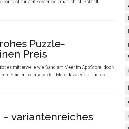
Connect zur Zeit kostenlos erhältlich ist. Schnell
ÜberU
]
Connect
–
Wie
gut
frohes Puzzle-
ist
inen Preis
dein
Finger
gibt es mittlerweile wie Sand am Meer im AppStore, doch
mit
ren Spielen unterscheidet. Mehr dazu erfahrt ihr hier: …
deinem
Kopf
verbunden?
 – variantenreiches