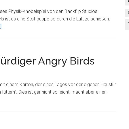
ses Physik-Knobelspiel von den Backflip Studios
iels ist es eine Stoffpuppe so durch die Luft zu schießen,
ÜberRagdoll
]
Blaster
2
HD
–
ürdiger Angry Birds
variantenreiches
Knobelspiel
 mit einem Karton, der eines Tages vor der eigenen Haustür
füttern". Dies ist gar nicht so leicht, macht aber einen