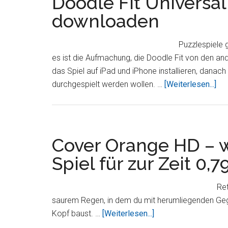
Doodle Fit Universal 
downloaden
Puzzlespiele 
es ist die Aufmachung, die Doodle Fit von den and
das Spiel auf iPad und iPhone installieren, danac
Üb
durchgespielt werden wollen. …
[Weiterlesen...]
Fit
Uni
Ap
zur
Cover Orange HD – w
Zei
Spiel für zur Zeit 0,
gra
do
Ret
saurem Regen, in dem du mit herumliegenden Ge
ÜberCover
Kopf baust. …
[Weiterlesen...]
Orange