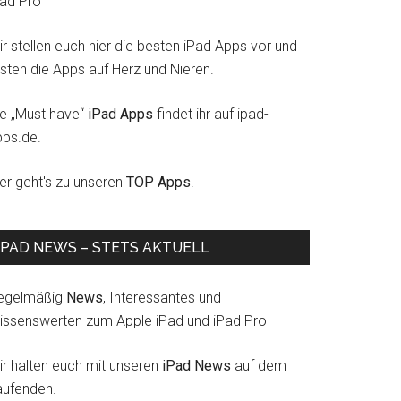
Pad Pro
r stellen euch hier die besten iPad Apps vor und
esten die Apps auf Herz und Nieren.
ie „Must have“
iPad Apps
findet ihr auf ipad-
pps.de.
ier geht's zu unseren
TOP Apps
.
IPAD NEWS – STETS AKTUELL
egelmäßig
News
, Interessantes und
issenswerten zum Apple iPad und iPad Pro
ir halten euch mit unseren
iPad News
auf dem
aufenden.