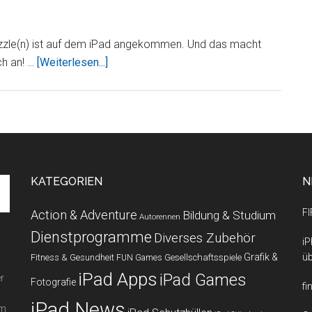
zzle(n) ist auf dem iPad angekommen. Und das macht
ÜberSuper
ch an! …
[Weiterlesen...]
Puzzle
KATEGORIEN
N
FI
Action & Adventure
Bildung & Studium
Autorennen
Dienstprogramme
Diverses Zubehör
iP
Grafik &
üb
Fitness & Gesundheit
Gesellschaftsspiele
FUN Games
iPad Apps
iPad Games
r
Fotografie
fi
iPad News
em