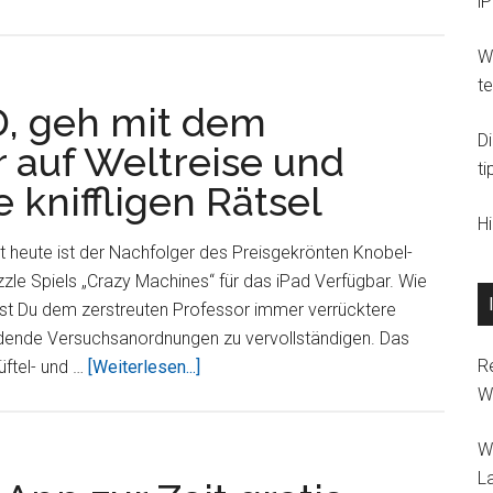
i
für
iPad,
Wi
iPhone
t
und
D, geh mit dem
iPod?
D
r auf Weltreise und
ti
 kniffligen Rätsel
H
t heute ist der Nachfolger des Preisgekrönten Knobel-
zle Spiels „Crazy Machines“ für das iPad Verfügbar. Wie
fst Du dem zerstreuten Professor immer verrücktere
dende Versuchsanordnungen zu vervollständigen. Das
ÜberCrazy
R
üftel- und …
[Weiterlesen...]
Machines
W
2
W
HD,
L
geh