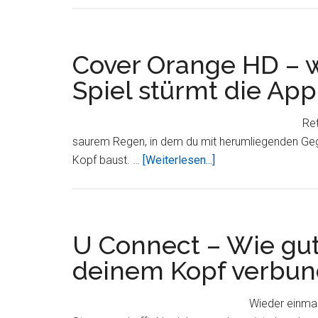
HD
–
witziges
Cover Orange HD – w
Physik
Spiel stürmt die App
Knobel
Spiel
Ret
für
saurem Regen, in dem du mit herumliegenden Ge
zur
ÜberCover
Kopf baust. …
[Weiterlesen...]
Zeit
Orange
0,79€
HD
–
witziges
U Connect – Wie gut 
Physik
deinem Kopf verbu
Knobel
Spiel
Wieder einmal
stürmt