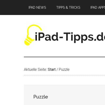
Zum
Zur
Zur
IPAD NEWS
TIPPS & TRICKS
IPAD APP
Inhalt
Seitenspalte
Fußzeile
springen
springen
springen
Aktuelle Seite:
Start
/
Puzzle
Puzzle