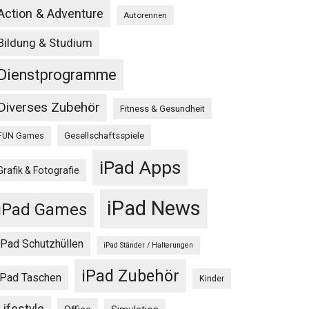
Action & Adventure
Autorennen
Bildung & Studium
Dienstprogramme
Diverses Zubehör
Fitness & Gesundheit
Gesellschaftsspiele
FUN Games
iPad Apps
Grafik & Fotografie
iPad News
iPad Games
iPad Schutzhüllen
iPad Ständer / Halterungen
iPad Zubehör
iPad Taschen
Kinder