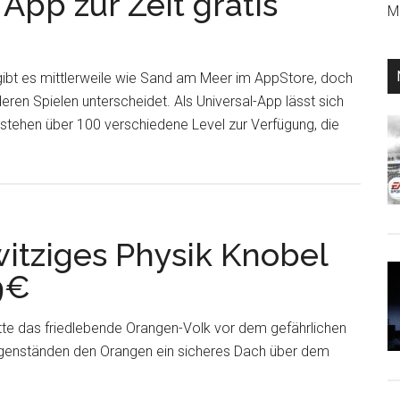
App zur Zeit gratis
Mi
mit
dem
verrückten
gibt es mittlerweile wie Sand am Meer im AppStore, doch
Professor
eren Spielen unterscheidet. Als Universal-App lässt sich
auf
h stehen über 100 verschiedene Level zur Verfügung, die
Weltreise
erDoodle
und
vervollständige
versal
seine
p
kniffligen
itziges Physik Knobel
Rätsel
t
79€
tis
wnloaden
te das friedlebende Orangen-Volk vor dem gefährlichen
genständen den Orangen ein sicheres Dach über dem