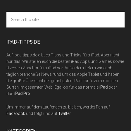
Footer
Search
the
site
...
IPAD-TIPPS.DE
Auf ipad-tipps.de gibt es Tipps und Tricks fürs iPad. Aber nicht
nur das! Wir stellen euch die besten iPad Apps und Games sowie
diverses Zubehör fürs iPad vor. Außerdem liefern wir euch
täglich brandheiße News rund um das Apple Tablet und haben
die größte Übersicht der günstigsten iPad Tarife zum mobilen
Surfen im gesamten Web. Egal ob für das normale
iPad
oder
das
iPad Pro
.
Um immer auf dem Laufenden zu bleiben, werdet Fan auf
Facebook
und folgt uns auf
Twitter
.