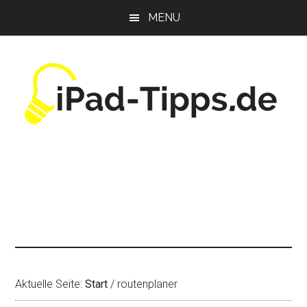
Zum
Zur
Zur
MENU
Inhalt
Seitenspalte
Fußzeile
springen
springen
springen
Aktuelle Seite:
Start
/
routenplaner