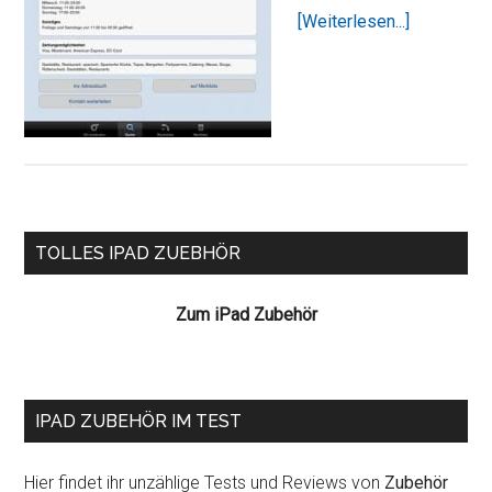
ÜberDas
[Weiterlesen...]
Örtliche
für
das
iPad
Seitenspalte
TOLLES IPAD ZUEBHÖR
Zum iPad Zubehör
IPAD ZUBEHÖR IM TEST
Hier findet ihr unzählige Tests und Reviews von
Zubehör