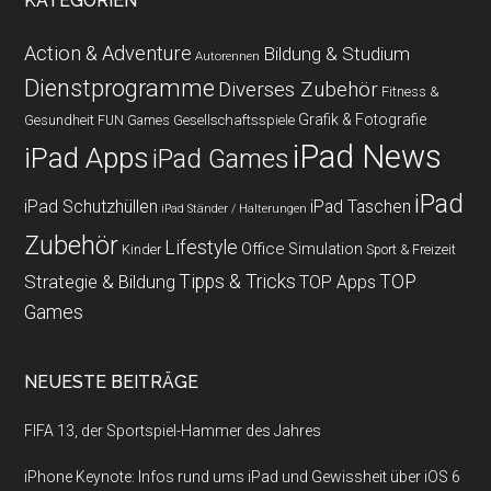
KATEGORIEN
Action & Adventure
Bildung & Studium
Autorennen
Dienstprogramme
Diverses Zubehör
Fitness &
Grafik & Fotografie
Gesundheit
Gesellschaftsspiele
FUN Games
iPad News
iPad Apps
iPad Games
iPad
iPad Schutzhüllen
iPad Taschen
iPad Ständer / Halterungen
Zubehör
Lifestyle
Office
Simulation
Kinder
Sport & Freizeit
Strategie & Bildung
Tipps & Tricks
TOP
TOP Apps
Games
NEUESTE BEITRÄGE
FIFA 13, der Sportspiel-Hammer des Jahres
iPhone Keynote: Infos rund ums iPad und Gewissheit über iOS 6