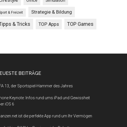
Lifestyle
Office
Simulation
Strategie & Bildung
Sport & Freizeit
Tipps & Tricks
TOP Games
TOP Apps
EUESTE BEITRÄGE
FA 13, der Sportspiel-Hammer des Jahres
hone Keynote: Infos rund ums iPad und Gewissheit
er iOS 6
nanzen.net ist die perfekte App rund um Ihr Vermögen