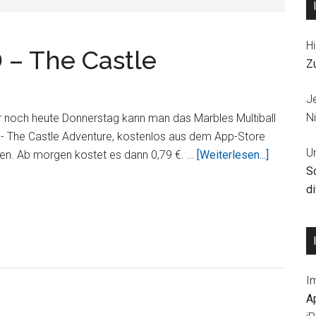
Hi
 – The Castle
Z
J
Ni
r noch heute Donnerstag kann man das Marbles Multiball
 - The Castle Adventure, kostenlos aus dem App-Store
U
ÜberMarb
den. Ab morgen kostet es dann 0,79 €. …
[Weiterlesen...]
S
Multiball
d
3D
–
The
Castle
Adventur
I
kostenlo
A