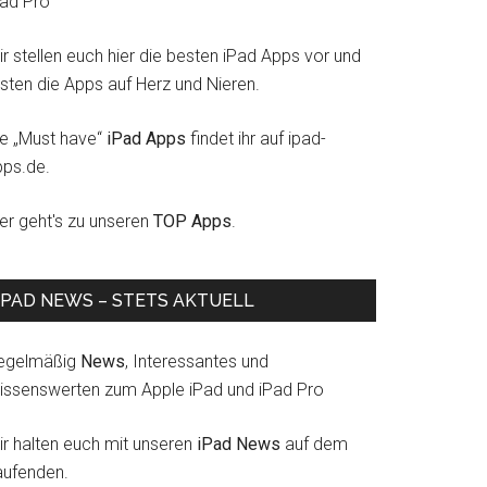
Pad Pro
r stellen euch hier die besten iPad Apps vor und
esten die Apps auf Herz und Nieren.
ie „Must have“
iPad Apps
findet ihr auf ipad-
pps.de.
ier geht's zu unseren
TOP Apps
.
IPAD NEWS – STETS AKTUELL
egelmäßig
News
, Interessantes und
issenswerten zum Apple iPad und iPad Pro
ir halten euch mit unseren
iPad News
auf dem
aufenden.