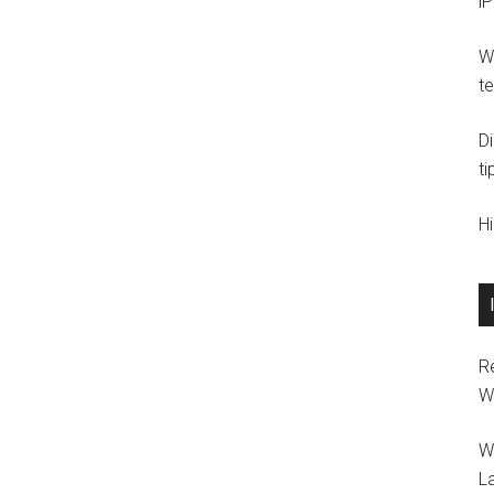
i
Wi
t
D
ti
H
R
W
W
L