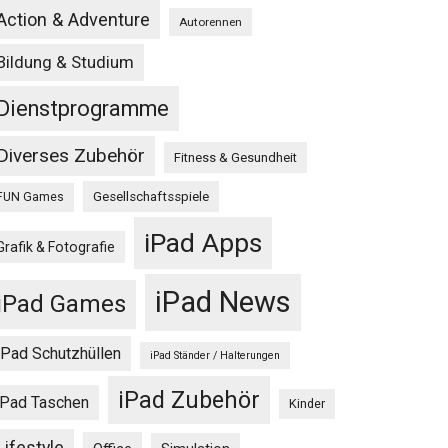
Action & Adventure
Autorennen
Bildung & Studium
Dienstprogramme
Diverses Zubehör
Fitness & Gesundheit
Gesellschaftsspiele
FUN Games
iPad Apps
Grafik & Fotografie
iPad News
iPad Games
iPad Schutzhüllen
iPad Ständer / Halterungen
iPad Zubehör
iPad Taschen
Kinder