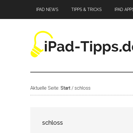
Zum
Zur
Zur
IPAD NEWS
TIPPS & TRICKS
IPAD APP
Inhalt
Seitenspalte
Fußzeile
springen
springen
springen
Aktuelle Seite:
Start
/
schloss
schloss