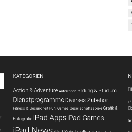
KATEGORIEN
N
FI
Action & Adventure
Bildung & Studium
Autorennen
Dienstprogramme
Diverses Zubehör
iP
Grafik &
üb
Fitness & Gesundheit
Gesellschaftsspiele
FUN Games
iPad Apps
iPad Games
r
Fotografie
fi
iPad News
em
iPad Schutzhüllen