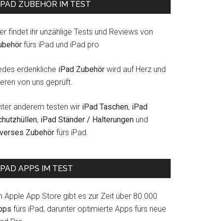
IPAD ZUBEHÖR IM TEST
er findet ihr unzählige Tests und Reviews von
ubehör
fürs iPad und iPad pro
edes erdenkliche
iPad Zubehör
wird auf Herz und
eren von uns geprüft.
nter anderem testen wir
iPad Taschen
,
iPad
les
chutzhüllen
,
iPad Ständer / Halterungen
und
iverses Zubehör
fürs iPad.
IPAD APPS IM TEST
e
m Apple App Store gibt es zur Zeit über 80.000
s
pps
fürs iPad, darunter optimierte Apps fürs neue