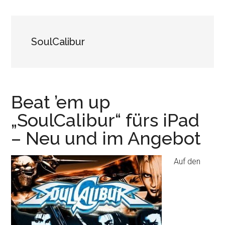
SoulCalibur
Beat ’em up
„SoulCalibur“ fürs iPad
– Neu und im Angebot
Auf den