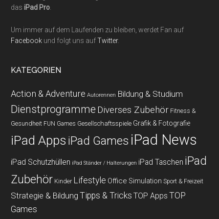
das
iPad Pro
.
Um immer auf dem Laufenden zu bleiben, werdet Fan auf
Facebook
und folgt uns auf
Twitter
.
KATEGORIEN
Action & Adventure
Bildung & Studium
Autorennen
Dienstprogramme
Diverses Zubehör
Fitness &
Grafik & Fotografie
Gesundheit
Gesellschaftsspiele
FUN Games
iPad News
iPad Apps
iPad Games
iPad
iPad Schutzhüllen
iPad Taschen
iPad Ständer / Halterungen
Zubehör
Lifestyle
Office
Simulation
Kinder
Sport & Freizeit
Strategie & Bildung
Tipps & Tricks
TOP
TOP Apps
Games