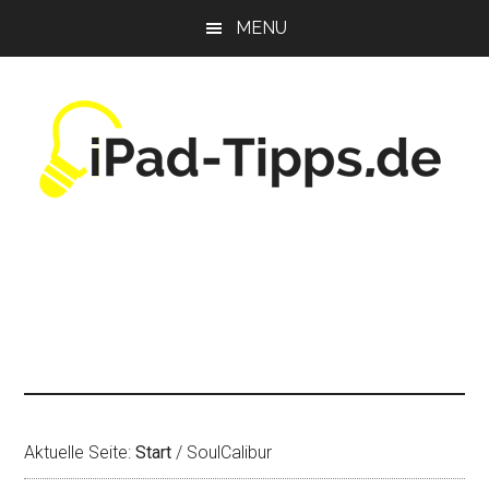
Zum
Zur
Zur
MENU
Inhalt
Seitenspalte
Fußzeile
springen
springen
springen
Aktuelle Seite:
Start
/
SoulCalibur