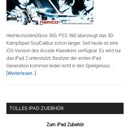
Heimkonsolen(Xbox 360, PS3, Wii) überzeugt das 3D-
Kampfspiel SoulCalibur schon länger. Seit heute ist eine
iOS-Version des Arcade Klassikers verfügbar. Es wird nur
das iPad 2 unterstützt, Besitzer der ersten iPad
Generation kommen leider nicht in den Spielgenuss. …
ÜberBeat
[Weiterlesen...]
’em
up
„SoulCalibur“
fürs
Seitenspalte
TOLLES IPAD ZUEBHÖR
iPad
–
Zum iPad Zubehör
Neu