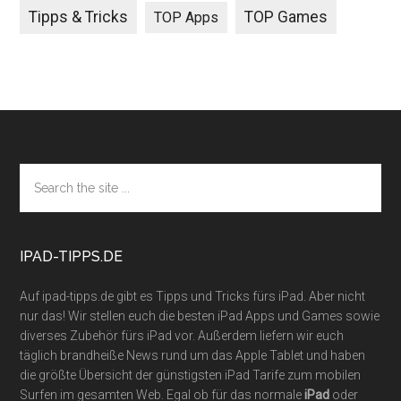
Tipps & Tricks
TOP Games
TOP Apps
Footer
Search
the
site
...
IPAD-TIPPS.DE
Auf ipad-tipps.de gibt es Tipps und Tricks fürs iPad. Aber nicht
nur das! Wir stellen euch die besten iPad Apps und Games sowie
diverses Zubehör fürs iPad vor. Außerdem liefern wir euch
täglich brandheiße News rund um das Apple Tablet und haben
die größte Übersicht der günstigsten iPad Tarife zum mobilen
Surfen im gesamten Web. Egal ob für das normale
iPad
oder