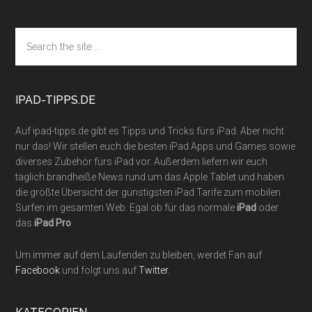
Footer
Search
the
site
...
IPAD-TIPPS.DE
Auf ipad-tipps.de gibt es Tipps und Tricks fürs iPad. Aber nicht
nur das! Wir stellen euch die besten iPad Apps und Games sowie
diverses Zubehör fürs iPad vor. Außerdem liefern wir euch
täglich brandheiße News rund um das Apple Tablet und haben
die größte Übersicht der günstigsten iPad Tarife zum mobilen
Surfen im gesamten Web. Egal ob für das normale
iPad
oder
das
iPad Pro
.
Um immer auf dem Laufenden zu bleiben, werdet Fan auf
Facebook
und folgt uns auf
Twitter
.