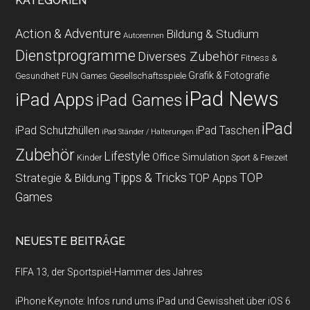
KATEGORIEN
Action & Adventure
Bildung & Studium
Autorennen
Dienstprogramme
Diverses Zubehör
Fitness &
Grafik & Fotografie
Gesundheit
Gesellschaftsspiele
FUN Games
iPad News
iPad Apps
iPad Games
iPad
iPad Schutzhüllen
iPad Taschen
iPad Ständer / Halterungen
Zubehör
Lifestyle
Office
Simulation
Kinder
Sport & Freizeit
Strategie & Bildung
Tipps & Tricks
TOP
TOP Apps
Games
NEUESTE BEITRÄGE
FIFA 13, der Sportspiel-Hammer des Jahres
iPhone Keynote: Infos rund ums iPad und Gewissheit über iOS 6