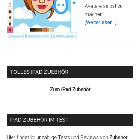
Avatare selbst zu
machen. …
ÜberFace
[Weiterlesen...]
–
Avatar
Creator
HD
Seitenspalte
TOLLES IPAD ZUEBHÖR
Zum iPad Zubehör
IPAD ZUBEHÖR IM TEST
Hier findet ihr unzählige Tests und Reviews von
Zubehör