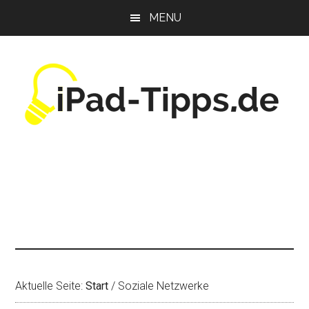
Zum
Zur
Zur
MENU
Inhalt
Seitenspalte
Fußzeile
springen
springen
springen
Aktuelle Seite:
Start
/
Soziale Netzwerke