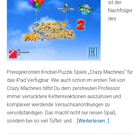
ist der
Nachfolger
des
Preisgekrönten Knobel-Puzzle Spiels „Crazy Machines“ für
das iPad Verfügbar. Wie auch schon im ersten Teil von
Crazy Machines hilfst Du dem zerstreuten Professor
immer verrücktere Kettenreaktionen auszulösen und
komplexer werdende Versuchsanordnungen zu
vervollständigen. Das macht nicht nur riesen Spaß,
ÜberCrazy
sondern bei so viel Tüftel- und …
[Weiterlesen...]
Machines
2