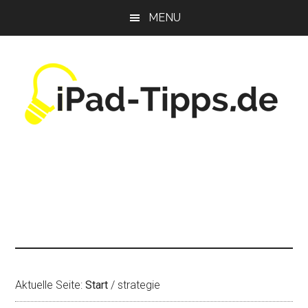
Zum
Zur
Zur
MENU
Inhalt
Seitenspalte
Fußzeile
springen
springen
springen
Aktuelle Seite:
Start
/
strategie