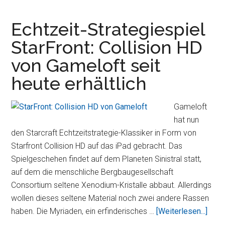
HD,
geh
Echtzeit-Strategiespiel
mit
StarFront: Collision HD
dem
von Gameloft seit
verrückten
Professor
heute erhältlich
auf
Weltreise
Gameloft
und
hat nun
vervollständi
den Starcraft Echtzeitstrategie-Klassiker in Form von
seine
Starfront Collision HD auf das iPad gebracht. Das
kniffligen
Spielgeschehen findet auf dem Planeten Sinistral statt,
Rätsel
auf dem die menschliche Bergbaugesellschaft
Consortium seltene Xenodium-Kristalle abbaut. Allerdings
wollen dieses seltene Material noch zwei andere Rassen
Über
haben. Die Myriaden, ein erfinderisches …
[Weiterlesen...]
Strat