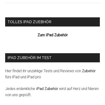
StarF
Colli
HD
Seitenspalte
TOLLES IPAD ZUEBHÖR
von
Game
Zum iPad Zubehör
seit
heut
erhäl
IPAD ZUBEHÖR IM TEST
Hier findet ihr unzählige Tests und Reviews von
Zubehör
fürs iPad und iPad pro
Jedes erdenkliche
iPad Zubehör
wird auf Herz und Nieren
von uns geprüft.