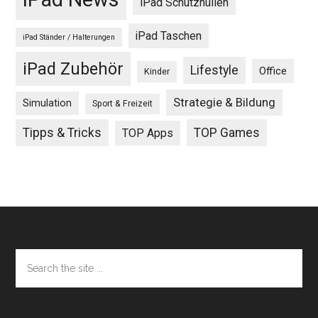
iPad Schutzhüllen
iPad Taschen
iPad Ständer / Halterungen
iPad Zubehör
Lifestyle
Office
Kinder
Strategie & Bildung
Simulation
Sport & Freizeit
Tipps & Tricks
TOP Games
TOP Apps
Footer
Search
the
site
...