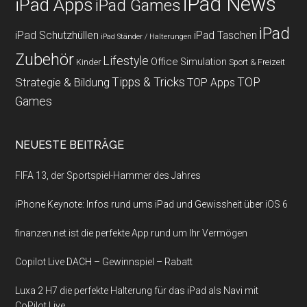
iPad News
iPad Apps
iPad Games
iPad
iPad Schutzhüllen
iPad Taschen
iPad Ständer / Halterungen
Zubehör
Lifestyle
Office
Simulation
Kinder
Sport & Freizeit
Strategie & Bildung
Tipps & Tricks
TOP
TOP Apps
Games
NEUESTE BEITRÄGE
FIFA 13, der Sportspiel-Hammer des Jahres
iPhone Keynote: Infos rund ums iPad und Gewissheit über iOS 6
finanzen.net ist die perfekte App rund um Ihr Vermögen
Copilot Live DACH – Gewinnspiel – Rabatt
Luxa 2 H7 die perfekte Halterung für das iPad als Navi mit
CoPilot Live