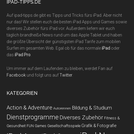
IPAD-TIPPS.DE
Auf ipad-tipps.de gibt es Tipps und Tricks fürs iPad. Aber nicht
nur das! Wir stellen euch die besten iPad Apps und Games sowie
diverses Zubehör fürs iPad vor. Außerdem liefern wir euch
täglich brandheiße News rund um das Apple Tablet und haben
die größte Übersicht der günstigsten iPad Tarife zum mobilen
Surfen im gesamten Web. Egal ob für das normale
iPad
oder
das
iPad Pro
.
Um immer auf dem Laufenden zu bleiben, werdet Fan auf
Facebook
und folgt uns auf
Twitter
.
KATEGORIEN
Action & Adventure
Bildung & Studium
Autorennen
Dienstprogramme
Diverses Zubehör
Fitness &
Grafik & Fotografie
Gesundheit
Gesellschaftsspiele
FUN Games