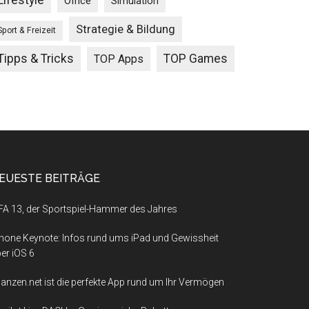
Lifestyle
Office
Simulation
Strategie & Bildung
Sport & Freizeit
Tipps & Tricks
TOP Games
TOP Apps
EUESTE BEITRÄGE
FA 13, der Sportspiel-Hammer des Jahres
hone Keynote: Infos rund ums iPad und Gewissheit
er iOS 6
nanzen.net ist die perfekte App rund um Ihr Vermögen