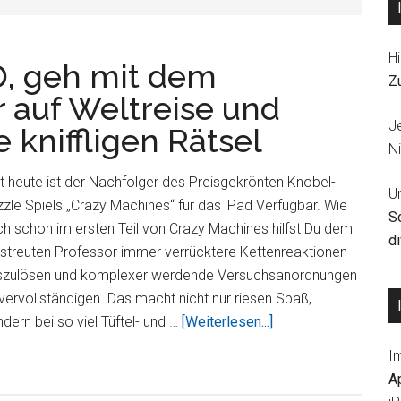
Hi
D, geh mit dem
Z
r auf Weltreise und
J
 kniffligen Rätsel
Ni
t heute ist der Nachfolger des Preisgekrönten Knobel-
U
zle Spiels „Crazy Machines“ für das iPad Verfügbar. Wie
S
h schon im ersten Teil von Crazy Machines hilfst Du dem
d
streuten Professor immer verrücktere Kettenreaktionen
szulösen und komplexer werdende Versuchsanordnungen
vervollständigen. Das macht nicht nur riesen Spaß,
ÜberCrazy
dern bei so viel Tüftel- und …
[Weiterlesen...]
Machines
I
2
A
HD,