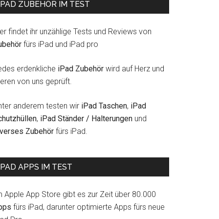
IPAD ZUBEHÖR IM TEST
er findet ihr unzählige Tests und Reviews von
ubehör
fürs iPad und iPad pro
edes erdenkliche
iPad Zubehör
wird auf Herz und
eren von uns geprüft.
nter anderem testen wir
iPad Taschen
,
iPad
chutzhüllen
,
iPad Ständer / Halterungen
und
iverses Zubehör
fürs iPad.
IPAD APPS IM TEST
m Apple App Store gibt es zur Zeit über 80.000
pps
fürs iPad, darunter optimierte Apps fürs neue