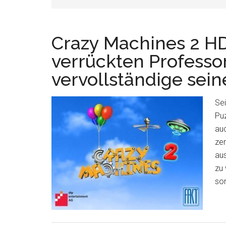
Crazy Machines 2 H
verrückten Professo
vervollständige seine
Sei
Puz
auc
zer
au
zu 
son