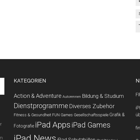
KATEGORIEN
N
FI
Action & Adventure
Bildung & Studium
Autorennen
Dienstprogramme
Diverses Zubehör
iP
Grafik &
üb
Fitness & Gesundheit
Gesellschaftsspiele
FUN Games
iPad Apps
iPad Games
r
Fotografie
fi
iPad News
em
iPad Schutzhüllen