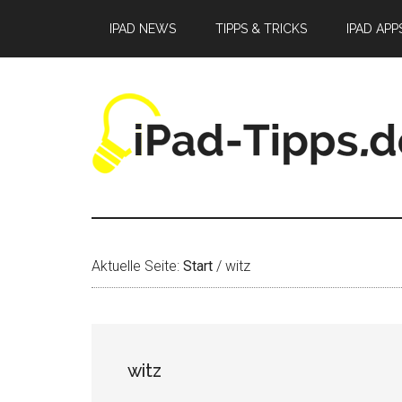
Zum
Zur
Zur
IPAD NEWS
TIPPS & TRICKS
IPAD APP
Inhalt
Seitenspalte
Fußzeile
springen
springen
springen
Aktuelle Seite:
Start
/
witz
witz