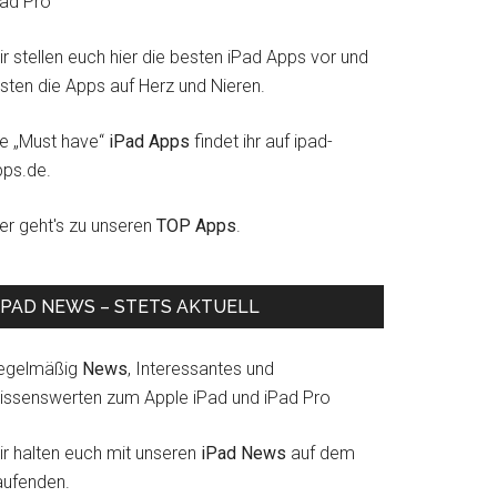
Pad Pro
r stellen euch hier die besten iPad Apps vor und
esten die Apps auf Herz und Nieren.
ie „Must have“
iPad Apps
findet ihr auf ipad-
pps.de.
ier geht's zu unseren
TOP Apps
.
IPAD NEWS – STETS AKTUELL
egelmäßig
News
, Interessantes und
issenswerten zum Apple iPad und iPad Pro
ir halten euch mit unseren
iPad News
auf dem
aufenden.