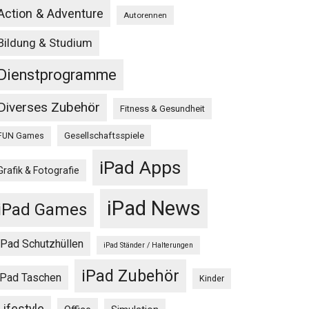
Action & Adventure
Autorennen
Bildung & Studium
Dienstprogramme
Diverses Zubehör
Fitness & Gesundheit
Gesellschaftsspiele
FUN Games
iPad Apps
Grafik & Fotografie
iPad News
iPad Games
iPad Schutzhüllen
iPad Ständer / Halterungen
iPad Zubehör
iPad Taschen
Kinder