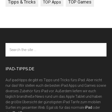
Tipps & Tricks
TOP Games
TOP Apps
Footer
Search
the
site
...
IPAD-TIPPS.DE
Auf ipad-tipps.de gibt es Tipps und Tricks fürs iPad. Aber nicht
nur das! Wir stellen euch die besten iPad Apps und Games sowie
diverses Zubehör fürs iPad vor. Außerdem liefern wir euch
täglich brandheiße News rund um das Apple Tablet und haben
die größte Übersicht der günstigsten iPad Tarife zum mobilen
Surfen im gesamten Web. Egal ob für das normale
iPad
oder