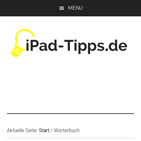
Zum
Zur
Zur
MENU
Inhalt
Seitenspalte
Fußzeile
springen
springen
springen
Aktuelle Seite:
Start
/
Wörterbuch