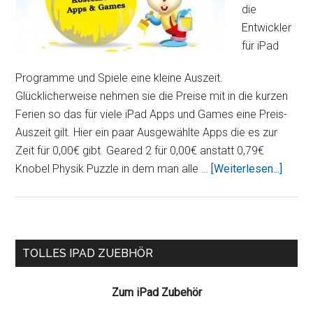
die
Entwickler
für iPad
Programme und Spiele eine kleine Auszeit.
Glücklicherweise nehmen sie die Preise mit in die kurzen
Ferien so das für viele iPad Apps und Games eine Preis-
Auszeit gilt. Hier ein paar Ausgewählte Apps die es zur
Zeit für 0,00€ gibt. Geared 2 für 0,00€ anstatt 0,79€
ÜberO
Knobel Physik Puzzle in dem man alle …
[Weiterlesen...]
I:
Koste
iPad
Apps
Seitenspalte
TOLLES IPAD ZUEBHÖR
und
Game
Zum iPad Zubehör
für