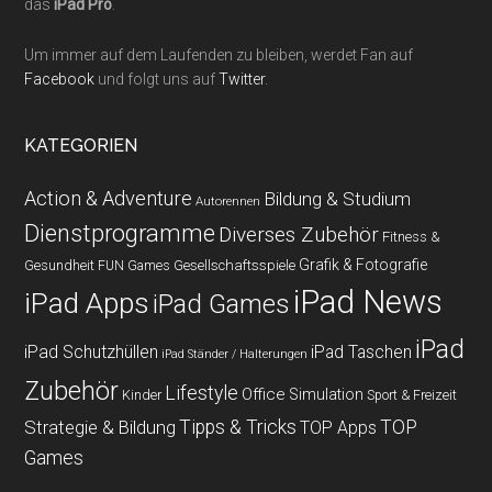
das
iPad Pro
.
Um immer auf dem Laufenden zu bleiben, werdet Fan auf
Facebook
und folgt uns auf
Twitter
.
KATEGORIEN
Action & Adventure
Bildung & Studium
Autorennen
Dienstprogramme
Diverses Zubehör
Fitness &
Grafik & Fotografie
Gesundheit
Gesellschaftsspiele
FUN Games
iPad News
iPad Apps
iPad Games
iPad
iPad Schutzhüllen
iPad Taschen
iPad Ständer / Halterungen
Zubehör
Lifestyle
Office
Simulation
Kinder
Sport & Freizeit
Strategie & Bildung
Tipps & Tricks
TOP
TOP Apps
Games