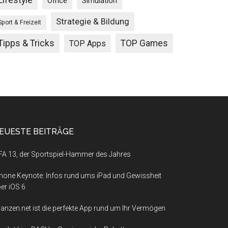
Lifestyle
Office
Simulation
Strategie & Bildung
Sport & Freizeit
Tipps & Tricks
TOP Games
TOP Apps
EUESTE BEITRÄGE
FA 13, der Sportspiel-Hammer des Jahres
hone Keynote: Infos rund ums iPad und Gewissheit
er iOS 6
nanzen.net ist die perfekte App rund um Ihr Vermögen