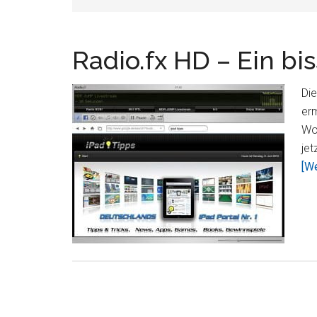
Radio.fx HD – Ein bi
Die
erm
Wo
jet
[We