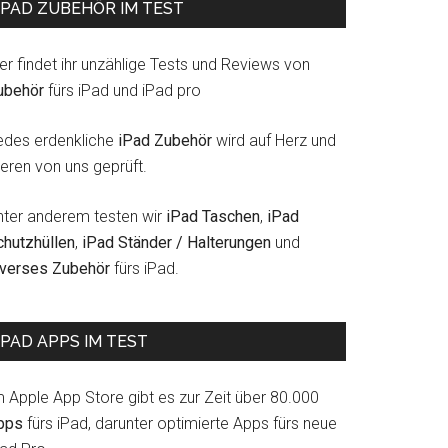
IPAD ZUBEHÖR IM TEST
er findet ihr unzählige Tests und Reviews von
ubehör
fürs iPad und iPad pro
edes erdenkliche
iPad Zubehör
wird auf Herz und
eren von uns geprüft.
nter anderem testen wir
iPad Taschen
,
iPad
chutzhüllen
,
iPad Ständer / Halterungen
und
iverses Zubehör
fürs iPad.
IPAD APPS IM TEST
m Apple App Store gibt es zur Zeit über 80.000
pps
fürs iPad, darunter optimierte Apps fürs neue