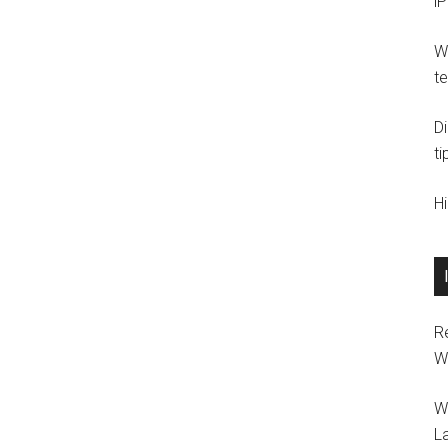
i
Wi
t
D
ti
H
R
W
W
L