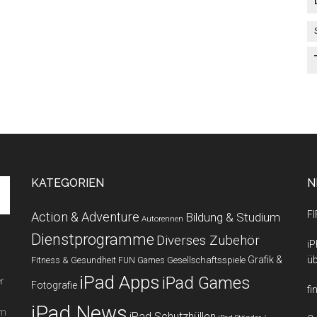
KATEGORIEN
N
FI
Action & Adventure
Bildung & Studium
Autorennen
Dienstprogramme
Diverses Zubehör
iP
Grafik &
üb
Fitness & Gesundheit
Gesellschaftsspiele
FUN Games
iPad Apps
iPad Games
r
Fotografie
fi
iPad News
em
iPad Schutzhüllen