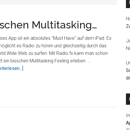
Hi
sschen Multitasking…
Z
ses App ist ein absolutes "Must Have" auf dem iPad. Es
J
öglicht es Radio zu hören und gleichzeitig durch das
Ni
rld Wide Web zu surfen. Mit Radio.fx kann man schon
zt ein bisschen Multitasking Feeling erleben. …
U
ÜberRadio.fx
iterlesen...]
S
HD
d
–
Ein
bisschen
Multitasking…
I
A