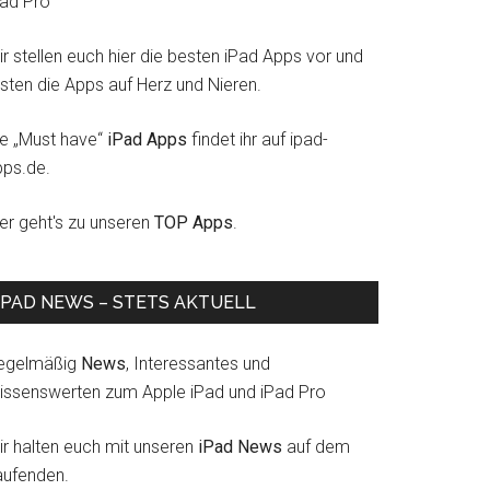
Pad Pro
r stellen euch hier die besten iPad Apps vor und
esten die Apps auf Herz und Nieren.
ie „Must have“
iPad Apps
findet ihr auf ipad-
pps.de.
ier geht's zu unseren
TOP Apps
.
IPAD NEWS – STETS AKTUELL
egelmäßig
News
, Interessantes und
issenswerten zum Apple iPad und iPad Pro
ir halten euch mit unseren
iPad News
auf dem
aufenden.