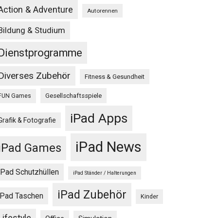
Action & Adventure
Autorennen
Bildung & Studium
Dienstprogramme
Diverses Zubehör
Fitness & Gesundheit
Gesellschaftsspiele
FUN Games
iPad Apps
Grafik & Fotografie
iPad News
iPad Games
iPad Schutzhüllen
iPad Ständer / Halterungen
iPad Zubehör
iPad Taschen
Kinder