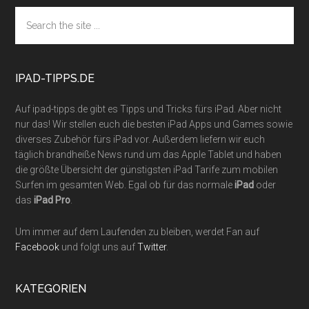
Footer
Search
the
site
...
IPAD-TIPPS.DE
Auf ipad-tipps.de gibt es Tipps und Tricks fürs iPad. Aber nicht
nur das! Wir stellen euch die besten iPad Apps und Games sowie
diverses Zubehör fürs iPad vor. Außerdem liefern wir euch
täglich brandheiße News rund um das Apple Tablet und haben
die größte Übersicht der günstigsten iPad Tarife zum mobilen
Surfen im gesamten Web. Egal ob für das normale
iPad
oder
das
iPad Pro
.
Um immer auf dem Laufenden zu bleiben, werdet Fan auf
Facebook
und folgt uns auf
Twitter
.
KATEGORIEN