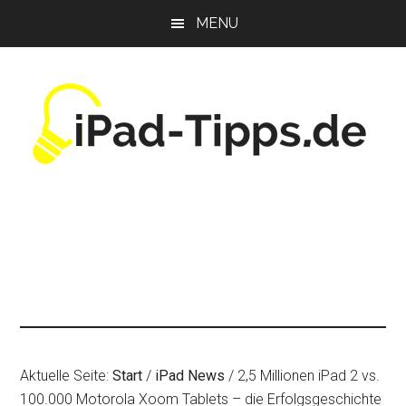
Zum
Zur
Zur
MENU
Inhalt
Seitenspalte
Fußzeile
springen
springen
springen
Aktuelle Seite:
Start
/
iPad News
/
2,5 Millionen iPad 2 vs.
100.000 Motorola Xoom Tablets – die Erfolgsgeschichte