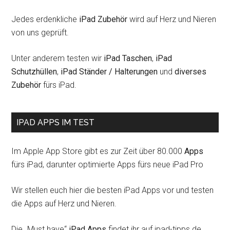
Jedes erdenkliche
iPad Zubehör
wird auf Herz und Nieren
von uns geprüft.
Unter anderem testen wir
iPad Taschen
,
iPad
Schutzhüllen
,
iPad Ständer / Halterungen
und
diverses
Zubehör
fürs iPad.
IPAD APPS IM TEST
Im Apple App Store gibt es zur Zeit über 80.000
Apps
fürs iPad, darunter optimierte Apps fürs neue iPad Pro
Wir stellen euch hier die besten iPad Apps vor und testen
die Apps auf Herz und Nieren.
Die „Must have“
iPad Apps
findet ihr auf ipad-tipps.de.