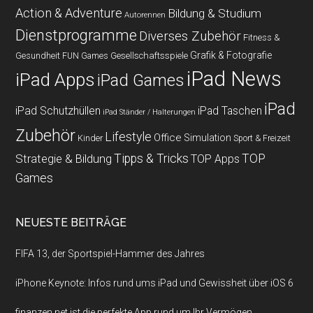
Action & Adventure
Bildung & Studium
Autorennen
Dienstprogramme
Diverses Zubehör
Fitness &
Grafik & Fotografie
Gesundheit
Gesellschaftsspiele
FUN Games
iPad News
iPad Apps
iPad Games
iPad
iPad Schutzhüllen
iPad Taschen
iPad Ständer / Halterungen
Zubehör
Lifestyle
Office
Simulation
Kinder
Sport & Freizeit
Strategie & Bildung
Tipps & Tricks
TOP
TOP Apps
Games
NEUESTE BEITRÄGE
FIFA 13, der Sportspiel-Hammer des Jahres
iPhone Keynote: Infos rund ums iPad und Gewissheit über iOS 6
finanzen.net ist die perfekte App rund um Ihr Vermögen