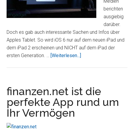
Medien
berichten
ausgiebig
darüber.
Doch es gab auch interessante Sachen und Infos über
Apples Tablet. So wird iOS 6 nur auf dem neuen iPad und
dem iPad 2 erscheinen und NICHT auf dem iPad der
ÜberiPhone
ersten Generation. …
[Weiterlesen...]
Keynote:
Infos
rund
ums
finanzen.net ist die
iPad
perfekte App rund um
und
Ihr Vermögen
Gewissheit
über
iOS
6