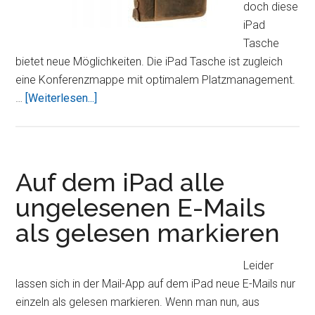
doch diese
iPad
Tasche
bietet neue Möglichkeiten. Die iPad Tasche ist zugleich
eine Konferenzmappe mit optimalem Platzmanagement.
ÜberDie
…
[Weiterlesen...]
besondere
Konferenzmappe
aus
Leder
Auf dem iPad alle
für
ungelesenen E-Mails
Ihr
als gelesen markieren
iPad
Leider
lassen sich in der Mail-App auf dem iPad neue E-Mails nur
einzeln als gelesen markieren. Wenn man nun, aus