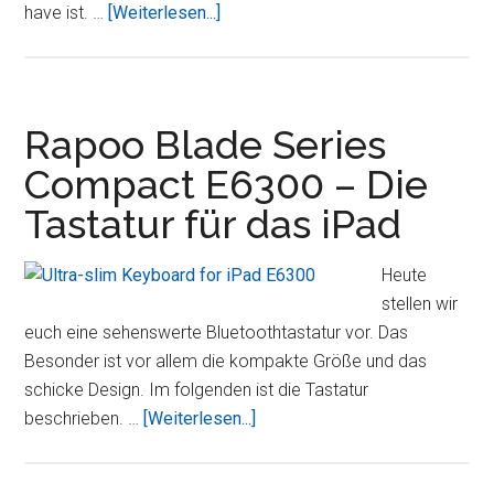
ÜberiSuper
have ist. …
[Weiterlesen...]
iTank
–
Der
Bluetooth
Rapoo Blade Series
gesteuerte
Compact E6300 – Die
Panzer
Tastatur für das iPad
für
das
iPad
Heute
stellen wir
euch eine sehenswerte Bluetoothtastatur vor. Das
Besonder ist vor allem die kompakte Größe und das
schicke Design. Im folgenden ist die Tastatur
ÜberRapoo
beschrieben. …
[Weiterlesen...]
Blade
Series