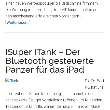
einen neuen Werbespot über die Bildschirme flimmern.
Die Werbung mit dem Titel „Do It All“ knüpft nahtlos an
den anscheinend erfolgreichen Vorgängern …
ÜberNeuer
[Weiterlesen...]
iPad
Werbespot
und
Lustiges
iSuper iTank – Der
von
Bluetooth gesteuerte
Microsoft
Panzer für das iPad
Die Dr. Bott
KG hat uns
den Test des iSuper Tank ermöglicht, um euch dieses
sehenswerte Gadget vorstellen zu können. Im folgenden
Testbericht erfahrt Ihr, warum der iSuper iTank ein Must-