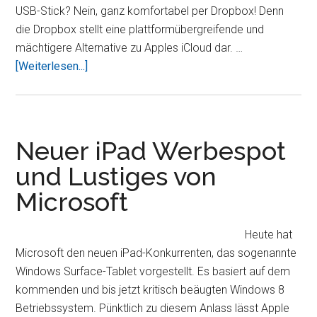
USB-Stick? Nein, ganz komfortabel per Dropbox! Denn
die Dropbox stellt eine plattformübergreifende und
mächtigere Alternative zu Apples iCloud dar. …
ÜberTutorial:
[Weiterlesen...]
Dropbox
–
die
iCloud
Neuer iPad Werbespot
Alternative
und Lustiges von
–
Microsoft
5,5
GB
kostenlosen
Heute hat
Speicherplatz
Microsoft den neuen iPad-Konkurrenten, das sogenannte
sichern
Windows Surface-Tablet vorgestellt. Es basiert auf dem
kommenden und bis jetzt kritisch beäugten Windows 8
Betriebssystem. Pünktlich zu diesem Anlass lässt Apple