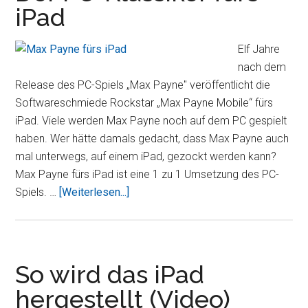
iPad
Kinder
Elf Jahre
nach dem
Release des PC-Spiels „Max Payne" veröffentlicht die
Softwareschmiede Rockstar „Max Payne Mobile“ fürs
iPad. Viele werden Max Payne noch auf dem PC gespielt
haben. Wer hätte damals gedacht, dass Max Payne auch
mal unterwegs, auf einem iPad, gezockt werden kann?
Max Payne fürs iPad ist eine 1 zu 1 Umsetzung des PC-
ÜberMax
Spiels. …
[Weiterlesen...]
Payne
Mobile
–
Der
So wird das iPad
PC-
hergestellt (Video)
Klassiker