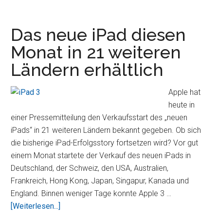
Flirtfaktor,
Fingle
für
Das neue iPad diesen
iPad
Monat in 21 weiteren
Ländern erhältlich
Apple hat
heute in
einer Pressemitteilung den Verkaufsstart des „neuen
iPads“ in 21 weiteren Ländern bekannt gegeben. Ob sich
die bisherige iPad-Erfolgsstory fortsetzen wird? Vor gut
einem Monat startete der Verkauf des neuen iPads in
Deutschland, der Schweiz, den USA, Australien,
Frankreich, Hong Kong, Japan, Singapur, Kanada und
England. Binnen weniger Tage konnte Apple 3 …
ÜberDas
[Weiterlesen...]