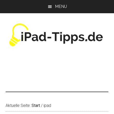
Zum
Zur
Zur
MENU
Inhalt
Seitenspalte
Fußzeile
springen
springen
springen
Aktuelle Seite:
Start
/
ipad