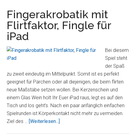
Badewannenspaß
mit
Fingerakrobatik mit
Gameloft
Flirtfaktor, Fingle für
´s
iPad
Sharky
Bei diesem
Spiel steht
der Spaß
zu zweit eindeutig im Mittelpunkt. Somit ist es perfekt
geeignet für Pärchen oder all diejenigen, die beim flirten
neue Maßstäbe setzen wollen. Bei Kerzenschein und
einem Glas Wein holt Ihr Euer iPad raus, legt es auf den
Tisch und los geht’s. Nach ein paar anfänglich einfachen
Spielrunden ist Körperkontakt nicht mehr zu vermeiden.
ÜberFingerakrobatik
Ziel des …
[Weiterlesen...]
mit