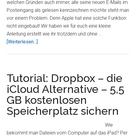
welchen Gründen auch immer, alle seine neuen E-Mails im
Posteingang als gelesen kennzeichnen möchte steht man
vor einem Problem. Denn Apple hat eine solche Funktion
nicht eingebaut! Wir haben wir für euch eine kleine
Anleitung erstellt wie ihr trotzdem und ohne …
ÜberAuf
[Weiterlesen...]
dem
iPad
alle
ungelesenen
Tutorial: Dropbox – die
E-
iCloud Alternative – 5,5
Mails
GB kostenlosen
als
gelesen
Speicherplatz sichern
markieren
Wie
bekommt man Dateien vom Computer auf das iPad? Per