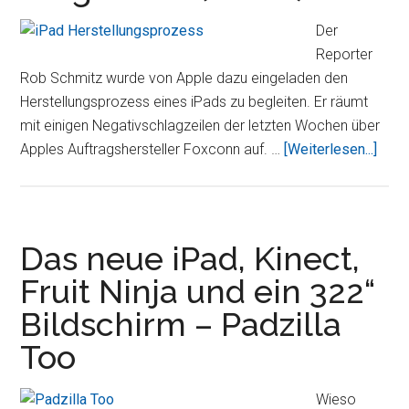
fürs
Der
iPad
Reporter
Rob Schmitz wurde von Apple dazu eingeladen den
Herstellungsprozess eines iPads zu begleiten. Er räumt
mit einigen Negativschlagzeilen der letzten Wochen über
Über
Apples Auftragshersteller Foxconn auf. …
[Weiterlesen...]
wird
das
iPad
herge
Das neue iPad, Kinect,
(Vid
Fruit Ninja und ein 322“
Bildschirm – Padzilla
Too
Wieso