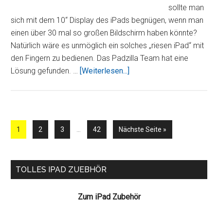
sollte man
sich mit dem 10“ Display des iPads begnügen, wenn man
einen über 30 mal so großen Bildschirm haben könnte?
Natürlich wäre es unmöglich ein solches „riesen iPad“ mit
den Fingern zu bedienen. Das Padzilla Team hat eine
ÜberDas
Lösung gefunden. …
[Weiterlesen...]
neue
iPad,
Kinect,
Fruit
Weggelassene
Seite
Seite
Seite
Seite
aufrufen
1
2
3
…
42
Nächste Seite
»
Ninja
Zwischenseiten
und
ein
Seitenspalte
TOLLES IPAD ZUEBHÖR
322“
Bildschirm
Zum iPad Zubehör
–
Padzilla