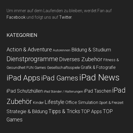
Um immer auf dem Laufenden zu bleiben, werdet Fan auf
Facebook
und folgt uns auf
Twitter
.
KATEGORIEN
Action & Adventure
Bildung & Studium
Autorennen
Dienstprogramme
Diverses Zubehör
Fitness &
Grafik & Fotografie
Gesundheit
Gesellschaftsspiele
FUN Games
iPad News
iPad Apps
iPad Games
iPad
iPad Schutzhüllen
iPad Taschen
iPad Ständer / Halterungen
Zubehör
Lifestyle
Office
Simulation
Kinder
Sport & Freizeit
Strategie & Bildung
Tipps & Tricks
TOP
TOP Apps
Games