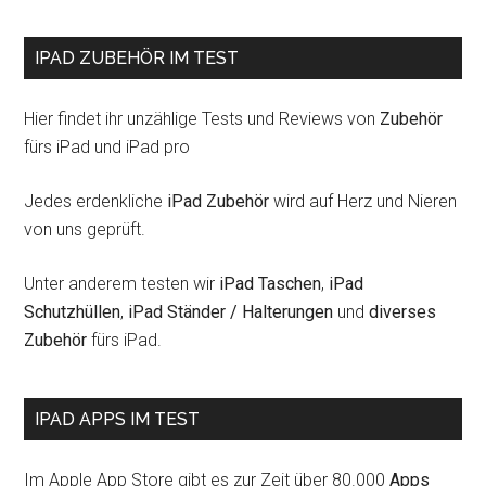
Too
IPAD ZUBEHÖR IM TEST
Hier findet ihr unzählige Tests und Reviews von
Zubehör
fürs iPad und iPad pro
Jedes erdenkliche
iPad Zubehör
wird auf Herz und Nieren
von uns geprüft.
Unter anderem testen wir
iPad Taschen
,
iPad
Schutzhüllen
,
iPad Ständer / Halterungen
und
diverses
Zubehör
fürs iPad.
IPAD APPS IM TEST
Im Apple App Store gibt es zur Zeit über 80.000
Apps