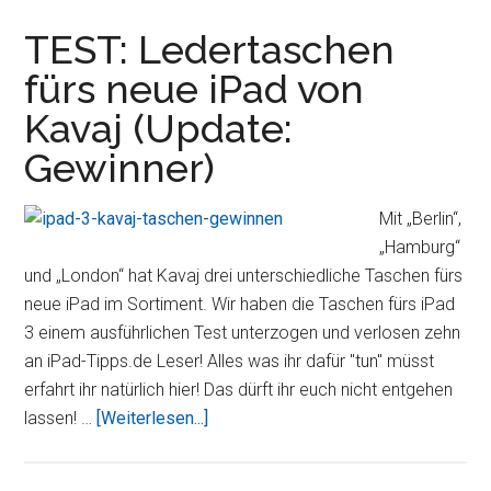
Prototyp
erleichtert
TEST: Ledertaschen
Textänderungen
fürs neue iPad von
Kavaj (Update:
Gewinner)
Mit „Berlin“,
„Hamburg“
und „London“ hat Kavaj drei unterschiedliche Taschen fürs
neue iPad im Sortiment. Wir haben die Taschen fürs iPad
3 einem ausführlichen Test unterzogen und verlosen zehn
an iPad-Tipps.de Leser! Alles was ihr dafür "tun" müsst
erfahrt ihr natürlich hier! Das dürft ihr euch nicht entgehen
ÜberTEST:
lassen! …
[Weiterlesen...]
Ledertaschen
fürs