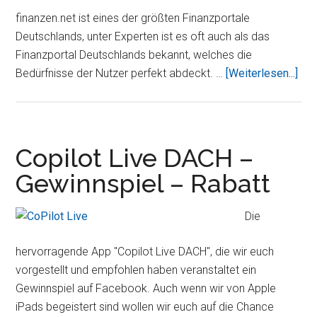
finanzen.net ist eines der größten Finanzportale
Deutschlands, unter Experten ist es oft auch als das
Finanzportal Deutschlands bekannt, welches die
Übe
Bedürfnisse der Nutzer perfekt abdeckt. …
[Weiterlesen...]
ist
die
per
Ap
Copilot Live DACH –
run
Gewinnspiel – Rabatt
um
Ihr
Die
Ver
hervorragende App "Copilot Live DACH", die wir euch
vorgestellt und empfohlen haben veranstaltet ein
Gewinnspiel auf Facebook. Auch wenn wir von Apple
iPads begeistert sind wollen wir euch auf die Chance