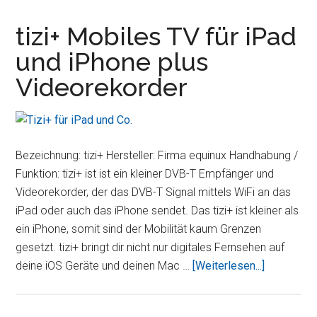
Compact
E6300
tizi+ Mobiles TV für iPad
–
und iPhone plus
Die
Videorekorder
Tastatur
für
das
iPad
Bezeichnung: tizi+ Hersteller: Firma equinux Handhabung /
Funktion: tizi+ ist ist ein kleiner DVB-T Empfänger und
Videorekorder, der das DVB-T Signal mittels WiFi an das
iPad oder auch das iPhone sendet. Das tizi+ ist kleiner als
ein iPhone, somit sind der Mobilität kaum Grenzen
gesetzt. tizi+ bringt dir nicht nur digitales Fernsehen auf
Übertizi+
deine iOS Geräte und deinen Mac …
[Weiterlesen...]
Mobiles
TV