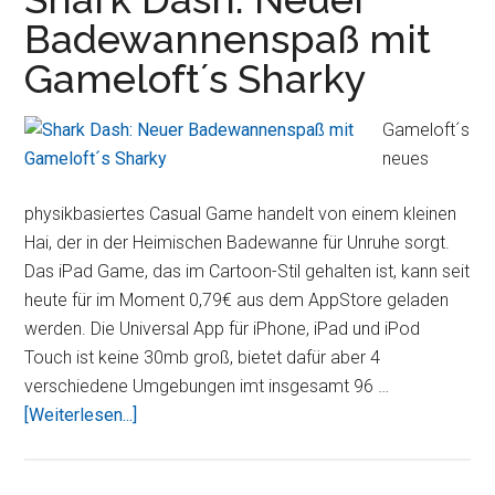
Projektor
Badewannenspaß mit
von
Gameloft´s Sharky
BenQ
für
iOS
Gameloft´s
Geräte
neues
physikbasiertes Casual Game handelt von einem kleinen
Hai, der in der Heimischen Badewanne für Unruhe sorgt.
Das iPad Game, das im Cartoon-Stil gehalten ist, kann seit
heute für im Moment 0,79€ aus dem AppStore geladen
werden. Die Universal App für iPhone, iPad und iPod
Touch ist keine 30mb groß, bietet dafür aber 4
verschiedene Umgebungen imt insgesamt 96 …
ÜberShark
[Weiterlesen...]
Dash:
Neuer