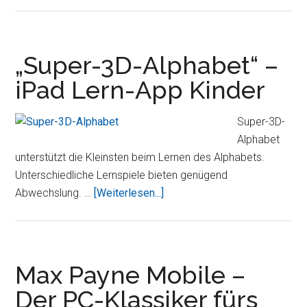
neue
iPad
diesen
Monat
„Super-3D-Alphabet“ –
in
iPad Lern-App Kinder
21
weiteren
Super-3D-
Ländern
Alphabet
erhältlich
unterstützt die Kleinsten beim Lernen des Alphabets.
Unterschiedliche Lernspiele bieten genügend
Über„Super-
Abwechslung. …
[Weiterlesen...]
3D-
Alphabet“
–
iPad
Max Payne Mobile –
Lern-
Der PC-Klassiker fürs
App