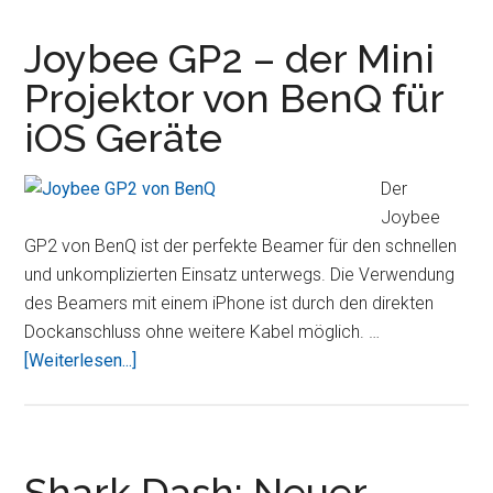
neue
iPad
Joybee GP2 – der Mini
von
Projektor von BenQ für
Kavaj
iOS Geräte
(Update:
Gewinner)
Der
Joybee
GP2 von BenQ ist der perfekte Beamer für den schnellen
und unkomplizierten Einsatz unterwegs. Die Verwendung
des Beamers mit einem iPhone ist durch den direkten
Dockanschluss ohne weitere Kabel möglich. …
ÜberJoybee
[Weiterlesen...]
GP2
–
der
Mini
Shark Dash: Neuer