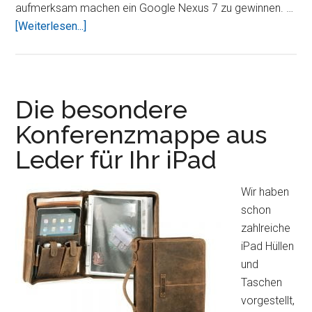
aufmerksam machen ein Google Nexus 7 zu gewinnen. …
ÜberCopilot
[Weiterlesen...]
Live
DACH
–
Gewinnspiel
Die besondere
–
Konferenzmappe aus
Rabatt
Leder für Ihr iPad
Wir haben
schon
zahlreiche
iPad Hüllen
und
Taschen
vorgestellt,