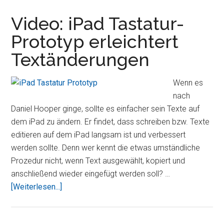
für
iPad
Video: iPad Tastatur-
und
Prototyp erleichtert
iPhone
Textänderungen
plus
Videoreko
Wenn es
nach
Daniel Hooper ginge, sollte es einfacher sein Texte auf
dem iPad zu ändern. Er findet, dass schreiben bzw. Texte
editieren auf dem iPad langsam ist und verbessert
werden sollte. Denn wer kennt die etwas umständliche
Prozedur nicht, wenn Text ausgewählt, kopiert und
anschließend wieder eingefügt werden soll? …
ÜberVideo:
[Weiterlesen...]
iPad
Tastatur-