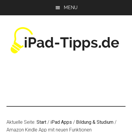
Zum
Zur
Zur
MENU
Inhalt
Seitenspalte
Fußzeile
springen
springen
springen
Aktuelle Seite:
Start
/
iPad Apps
/
Bildung & Studium
/
Amazon Kindle App mit neuen Funktionen