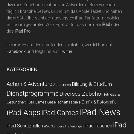
diverses Zubehör fürs iPad vor. Außerdem liefern wir euch
täglich brandheiße News rund um das Apple Tablet und haben
die größte Übersicht der günstigsten iPad Tarife zum mobilen
Surfen im gesamten Web. Egal ob für das normale
iPad
oder
das
iPad Pro
.
Um immer auf dem Laufenden zu bleiben, werdet Fan auf
Facebook
und folgt uns auf
Twitter
.
KATEGORIEN
Action & Adventure
Bildung & Studium
Autorennen
Dienstprogramme
Diverses Zubehör
Fitness &
Grafik & Fotografie
Gesundheit
Gesellschaftsspiele
FUN Games
iPad News
iPad Apps
iPad Games
iPad
iPad Schutzhüllen
iPad Taschen
iPad Ständer / Halterungen