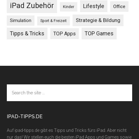
iPad Zubehör
Lifestyle
Office
Kinder
Strategie & Bildung
Simulation
Sport & Freizeit
Tipps & Tricks
TOP Games
TOP Apps
Footer
Search
the
site
...
IPAD-TIPPS.DE
Auf ipad-tipps.de gibt es Tipps und Tricks fürs iPad. Aber nicht
nur das! Wir stellen euch die besten iPad Apps und Games sowie