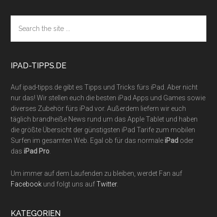
Footer
Search
the
site
...
IPAD-TIPPS.DE
Auf ipad-tipps.de gibt es Tipps und Tricks fürs iPad. Aber nicht
nur das! Wir stellen euch die besten iPad Apps und Games sowie
diverses Zubehör fürs iPad vor. Außerdem liefern wir euch
täglich brandheiße News rund um das Apple Tablet und haben
die größte Übersicht der günstigsten iPad Tarife zum mobilen
Surfen im gesamten Web. Egal ob für das normale
iPad
oder
das
iPad Pro
.
Um immer auf dem Laufenden zu bleiben, werdet Fan auf
Facebook
und folgt uns auf
Twitter
.
KATEGORIEN