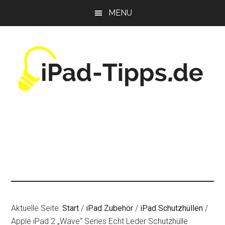
Zum
Zur
Zur
MENU
Inhalt
Seitenspalte
Fußzeile
springen
springen
springen
Aktuelle Seite:
Start
/
iPad Zubehör
/
iPad Schutzhüllen
/
Apple iPad 2 „Wave“ Series Echt Leder Schutzhülle