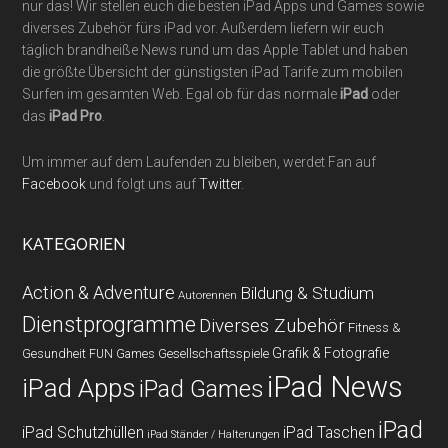
nur das! Wir stellen euch die besten iPad Apps und Games sowie
diverses Zubehör fürs iPad vor. Außerdem liefern wir euch
täglich brandheiße News rund um das Apple Tablet und haben
die größte Übersicht der günstigsten iPad Tarife zum mobilen
Surfen im gesamten Web. Egal ob für das normale
iPad
oder
das
iPad Pro
.
Um immer auf dem Laufenden zu bleiben, werdet Fan auf
Facebook
und folgt uns auf
Twitter
.
KATEGORIEN
Action & Adventure
Bildung & Studium
Autorennen
Dienstprogramme
Diverses Zubehör
Fitness &
Grafik & Fotografie
Gesundheit
Gesellschaftsspiele
FUN Games
iPad News
iPad Apps
iPad Games
iPad
iPad Schutzhüllen
iPad Taschen
iPad Ständer / Halterungen