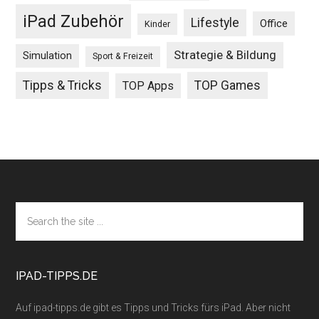
iPad Zubehör
Lifestyle
Office
Kinder
Strategie & Bildung
Simulation
Sport & Freizeit
Tipps & Tricks
TOP Games
TOP Apps
Footer
Search
the
site
...
IPAD-TIPPS.DE
Auf ipad-tipps.de gibt es Tipps und Tricks fürs iPad. Aber nicht