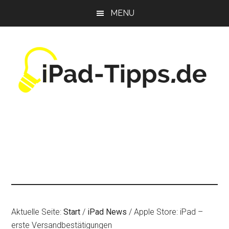
Zum
Zur
Zur
MENU
Inhalt
Seitenspalte
Fußzeile
springen
springen
springen
Aktuelle Seite:
Start
/
iPad News
/
Apple Store: iPad –
erste Versandbestätigungen