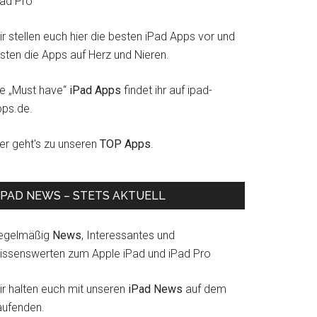
Pad Pro
r stellen euch hier die besten iPad Apps vor und
esten die Apps auf Herz und Nieren.
ie „Must have“
iPad Apps
findet ihr auf ipad-
pps.de.
ier geht's zu unseren
TOP Apps
.
IPAD NEWS – STETS AKTUELL
egelmäßig
News
, Interessantes und
issenswerten zum Apple iPad und iPad Pro
ir halten euch mit unseren
iPad News
auf dem
aufenden.