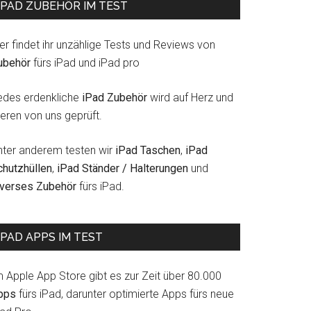
IPAD ZUBEHÖR IM TEST
er findet ihr unzählige Tests und Reviews von
ubehör
fürs iPad und iPad pro
edes erdenkliche
iPad Zubehör
wird auf Herz und
eren von uns geprüft.
nter anderem testen wir
iPad Taschen
,
iPad
chutzhüllen
,
iPad Ständer / Halterungen
und
iverses Zubehör
fürs iPad.
IPAD APPS IM TEST
m Apple App Store gibt es zur Zeit über 80.000
pps
fürs iPad, darunter optimierte Apps fürs neue