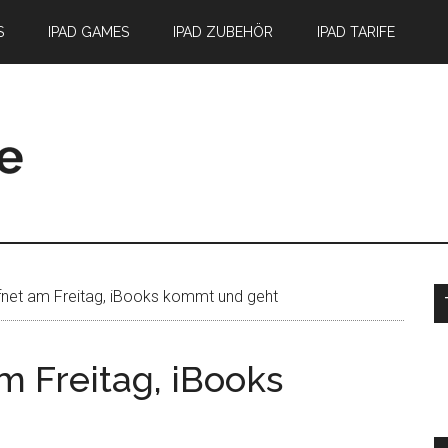
S
IPAD GAMES
IPAD ZUBEHÖR
IPAD TARIFE
S
fnet am Freitag, iBooks kommt und geht
m Freitag, iBooks