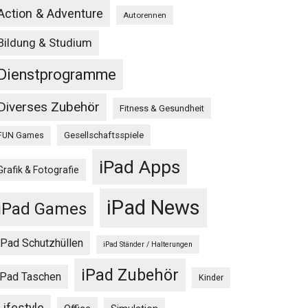
Action & Adventure
Autorennen
Bildung & Studium
Dienstprogramme
Diverses Zubehör
Fitness & Gesundheit
Gesellschaftsspiele
FUN Games
iPad Apps
Grafik & Fotografie
iPad News
iPad Games
iPad Schutzhüllen
iPad Ständer / Halterungen
iPad Zubehör
iPad Taschen
Kinder