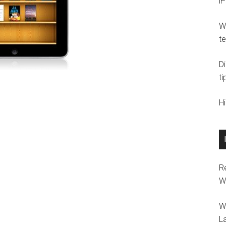
i
Wi
t
D
ti
H
R
W
W
L