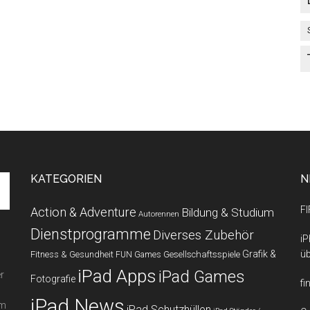
KATEGORIEN
N
FI
Action & Adventure
Bildung & Studium
Autorennen
Dienstprogramme
Diverses Zubehör
iP
Grafik &
üb
Fitness & Gesundheit
Gesellschaftsspiele
FUN Games
iPad Apps
iPad Games
r
Fotografie
fi
iPad News
em
iPad Schutzhüllen