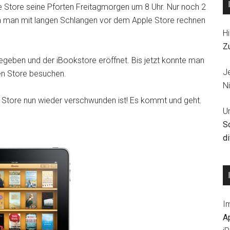
le Store seine Pforten Freitagmorgen um 8 Uhr. Nur noch 2
a man mit langen Schlangen vor dem Apple Store rechnen
Hi
Z
egeben und der iBookstore eröffnet. Bis jetzt konnte man
J
en Store besuchen.
Ni
 Store nun wieder verschwunden ist! Es kommt und geht.
U
S
d
I
A