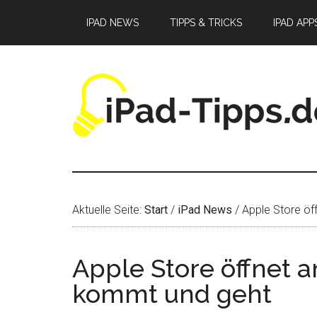
Zum
Zur
Zur
IPAD NEWS
TIPPS & TRICKS
IPAD APP
Inhalt
Seitenspalte
Fußzeile
springen
springen
springen
Aktuelle Seite:
Start
/
iPad News
/
Apple Store öf
Apple Store öffnet a
kommt und geht