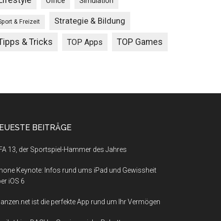
Lifestyle
Office
Simulation
Strategie & Bildung
Sport & Freizeit
Tipps & Tricks
TOP Games
TOP Apps
EUESTE BEITRÄGE
FA 13, der Sportspiel-Hammer des Jahres
hone Keynote: Infos rund ums iPad und Gewissheit
er iOS 6
nanzen.net ist die perfekte App rund um Ihr Vermögen