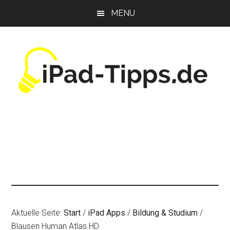
Zum
Zur
Zur
MENU
Inhalt
Seitenspalte
Fußzeile
springen
springen
springen
Aktuelle Seite:
Start
/
iPad Apps
/
Bildung & Studium
/
Blausen Human Atlas HD