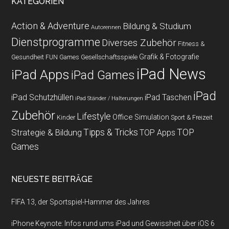
KATEGORIEN
Action & Adventure
Bildung & Studium
Autorennen
Dienstprogramme
Diverses Zubehör
Fitness &
Grafik & Fotografie
Gesundheit
Gesellschaftsspiele
FUN Games
iPad News
iPad Apps
iPad Games
iPad
iPad Schutzhüllen
iPad Taschen
iPad Ständer / Halterungen
Zubehör
Lifestyle
Office
Simulation
Kinder
Sport & Freizeit
Strategie & Bildung
Tipps & Tricks
TOP
TOP Apps
Games
NEUESTE BEITRÄGE
FIFA 13, der Sportspiel-Hammer des Jahres
iPhone Keynote: Infos rund ums iPad und Gewissheit über iOS 6