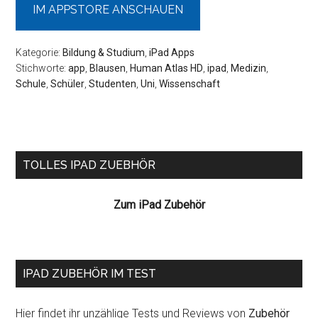
IM APPSTORE ANSCHAUEN
Kategorie:
Bildung & Studium
,
iPad Apps
Stichworte:
app
,
Blausen
,
Human Atlas HD
,
ipad
,
Medizin
,
Schule
,
Schüler
,
Studenten
,
Uni
,
Wissenschaft
Seitenspalte
TOLLES IPAD ZUEBHÖR
Zum iPad Zubehör
IPAD ZUBEHÖR IM TEST
Hier findet ihr unzählige Tests und Reviews von
Zubehör