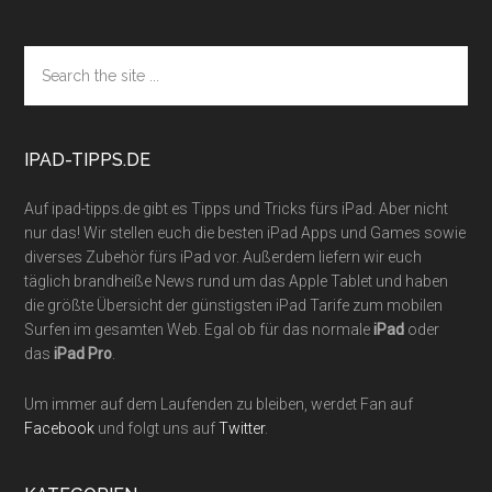
Footer
Search
the
site
...
IPAD-TIPPS.DE
Auf ipad-tipps.de gibt es Tipps und Tricks fürs iPad. Aber nicht
nur das! Wir stellen euch die besten iPad Apps und Games sowie
diverses Zubehör fürs iPad vor. Außerdem liefern wir euch
täglich brandheiße News rund um das Apple Tablet und haben
die größte Übersicht der günstigsten iPad Tarife zum mobilen
Surfen im gesamten Web. Egal ob für das normale
iPad
oder
das
iPad Pro
.
Um immer auf dem Laufenden zu bleiben, werdet Fan auf
Facebook
und folgt uns auf
Twitter
.