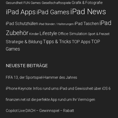
Grafik & Fotografie
Gesundheit
Gesellschaftsspiele
FUN Games
iPad News
iPad Apps
iPad Games
iPad
iPad Schutzhüllen
iPad Taschen
iPad Ständer / Halterungen
Zubehör
Lifestyle
Office
Simulation
Kinder
Sport & Freizeit
Strategie & Bildung
Tipps & Tricks
TOP
TOP Apps
Games
NEUESTE BEITRÄGE
FIFA 13, der Sportspiel-Hammer des Jahres
iPhone Keynote: Infos rund ums iPad und Gewissheit über iOS 6
finanzen.net ist die perfekte App rund um Ihr Vermögen
Copilot Live DACH – Gewinnspiel – Rabatt