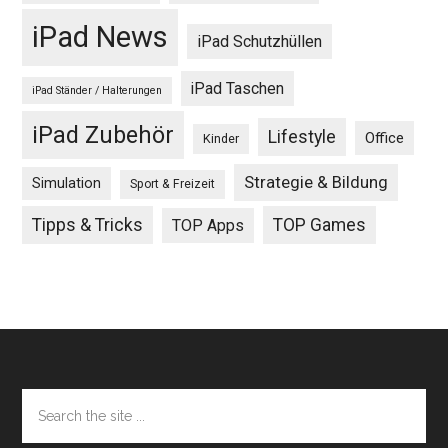
iPad News
iPad Schutzhüllen
iPad Taschen
iPad Ständer / Halterungen
iPad Zubehör
Lifestyle
Office
Kinder
Strategie & Bildung
Simulation
Sport & Freizeit
Tipps & Tricks
TOP Games
TOP Apps
Footer
Search
the
site