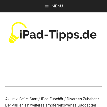
Zum
Zur
Zur
MENU
Inhalt
Seitenspalte
Fußzeile
springen
springen
springen
Aktuelle Seite:
Start
/
iPad Zubehör
/
Diverses Zubehör
/
Der AluPen ein weiteres empfehlenswertes Gadget der