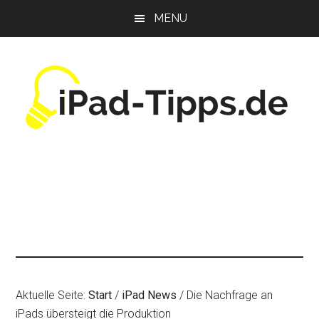
Zum
Zur
Zur
MENU
Inhalt
Seitenspalte
Fußzeile
springen
springen
springen
Aktuelle Seite:
Start
/
iPad News
/
Die Nachfrage an
iPads übersteigt die Produktion