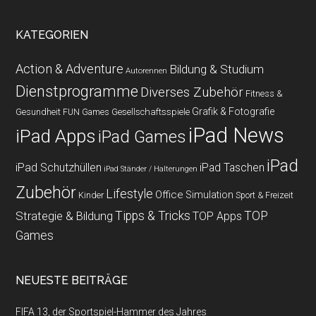
KATEGORIEN
Action & Adventure
Bildung & Studium
Autorennen
Dienstprogramme
Diverses Zubehör
Fitness &
Grafik & Fotografie
Gesundheit
Gesellschaftsspiele
FUN Games
iPad News
iPad Apps
iPad Games
iPad
iPad Schutzhüllen
iPad Taschen
iPad Ständer / Halterungen
Zubehör
Lifestyle
Office
Simulation
Kinder
Sport & Freizeit
Strategie & Bildung
Tipps & Tricks
TOP
TOP Apps
Games
NEUESTE BEITRÄGE
FIFA 13, der Sportspiel-Hammer des Jahres