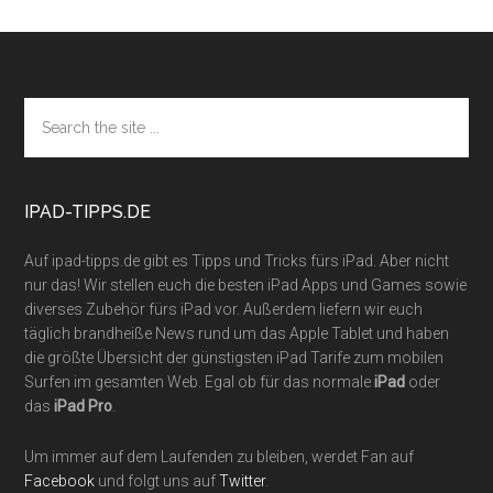
Footer
Search
the
site
...
IPAD-TIPPS.DE
Auf ipad-tipps.de gibt es Tipps und Tricks fürs iPad. Aber nicht
nur das! Wir stellen euch die besten iPad Apps und Games sowie
diverses Zubehör fürs iPad vor. Außerdem liefern wir euch
täglich brandheiße News rund um das Apple Tablet und haben
die größte Übersicht der günstigsten iPad Tarife zum mobilen
Surfen im gesamten Web. Egal ob für das normale
iPad
oder
das
iPad Pro
.
Um immer auf dem Laufenden zu bleiben, werdet Fan auf
Facebook
und folgt uns auf
Twitter
.