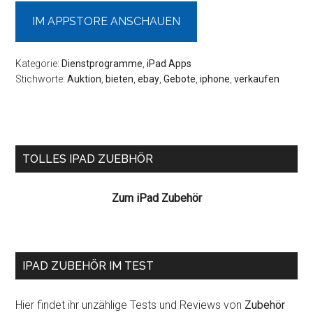
IM APPSTORE ANSCHAUEN
Kategorie:
Dienstprogramme
,
iPad Apps
Stichworte:
Auktion
,
bieten
,
ebay
,
Gebote
,
iphone
,
verkaufen
Seitenspalte
TOLLES IPAD ZUEBHÖR
Zum iPad Zubehör
IPAD ZUBEHÖR IM TEST
Hier findet ihr unzählige Tests und Reviews von
Zubehör