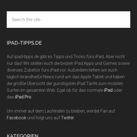
Footer
Search
the
site
...
IPAD-TIPPS.DE
Auf ipad-tipps.de gibt es Tipps und Tricks fürs iPad. Aber nicht
nur das! Wir stellen euch die besten iPad Apps und Games sowie
diverses Zubehör fürs iPad vor. Außerdem liefern wir euch
täglich brandheiße News rund um das Apple Tablet und haben
die größte Übersicht der günstigsten iPad Tarife zum mobilen
Surfen im gesamten Web. Egal ob für das normale
iPad
oder
das
iPad Pro
.
Um immer auf dem Laufenden zu bleiben, werdet Fan auf
Facebook
und folgt uns auf
Twitter
.
KATEGORIEN