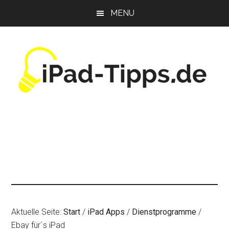
Zum
Zur
Zur
MENU
Inhalt
Seitenspalte
Fußzeile
springen
springen
springen
Aktuelle Seite:
Start
/
iPad Apps
/
Dienstprogramme
/
Ebay für´s iPad