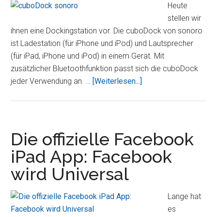
Heute
stellen wir
ihnen eine Dockingstation vor. Die cuboDock von sonoro
ist Ladestation (für iPhone und iPod) und Lautsprecher
(für iPad, iPhone und iPod) in einem Gerät. Mit
zusätzlicher Bluetoothfunktion passt sich die cuboDock
ÜbercuboDock
jeder Verwendung an. …
[Weiterlesen...]
von
sonoro
gibt
die
Die offizielle Facebook
Musik
iPad App: Facebook
von
wird Universal
iPad,
iPhone
und
Lange hat
iPod
es