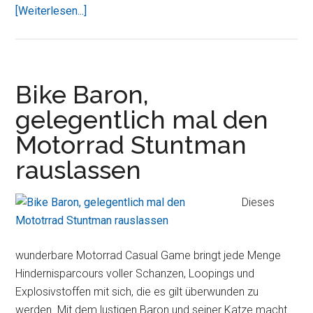
ÜberiPad-
[Weiterlesen...]
Tipps.de
wird
in
der
Bike Baron,
Connect
gelegentlich mal den
12/2011
Motorrad Stuntman
empfohlen
rauslassen
Dieses
wunderbare Motorrad Casual Game bringt jede Menge
Hindernisparcours voller Schanzen, Loopings und
Explosivstoffen mit sich, die es gilt überwunden zu
werden. Mit dem lustigen Baron und seiner Katze macht