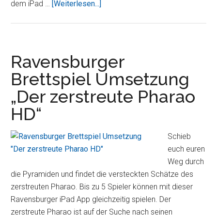
ÜberMax
dem iPad …
[Weiterlesen...]
und
Moritz
Bubengeschichten
in
Ravensburger
sieben
Brettspiel Umsetzung
Streichen
„Der zerstreute Pharao
jetzt
auf
HD“
dem
iPad
Schieb
genießen
euch euren
Weg durch
die Pyramiden und findet die versteckten Schätze des
zerstreuten Pharao. Bis zu 5 Spieler können mit dieser
Ravensburger iPad App gleichzeitig spielen. Der
zerstreute Pharao ist auf der Suche nach seinen