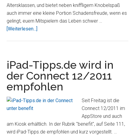
Altersklassen, und bietet neben kniffligem Knobelspaß
auch immer eine kleine Portion Schadensfreude, wenn es
gelingt, euern Mitspielern das Leben schwer …
ÜberDas
[Weiterlesen...]
verrückte
Labyrinth
HD
jetzt
iPad-Tipps.de wird in
auf
der Connect 12/2011
dem
empfohlen
iPad
spielen
Seit Freitag ist die
Connect 12/2011 im
AppStore und auch
am Kiosk erhältlich. In der Rubrik "benefit", auf Seite 111,
wird iPad-Tipps.de empfohlen und kurz vorgestellt. …