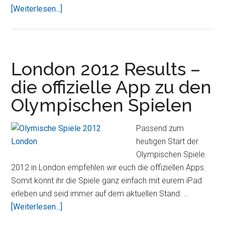
ÜberCopilot
[Weiterlesen...]
Live
DACH
–
Gewinnspiel
London 2012 Results –
–
die offizielle App zu den
Rabatt
Olympischen Spielen
Passend zum
heutigen Start der
Olympischen Spiele
2012 in London empfehlen wir euch die offiziellen Apps.
Somit könnt ihr die Spiele ganz einfach mit eurem iPad
erleben und seid immer auf dem aktuellen Stand. …
ÜberLondon
[Weiterlesen...]
2012