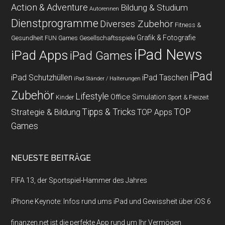
Action & Adventure
Bildung & Studium
Autorennen
Dienstprogramme
Diverses Zubehör
Fitness &
Grafik & Fotografie
Gesundheit
Gesellschaftsspiele
FUN Games
iPad News
iPad Apps
iPad Games
iPad
iPad Schutzhüllen
iPad Taschen
iPad Ständer / Halterungen
Zubehör
Lifestyle
Office
Simulation
Kinder
Sport & Freizeit
Strategie & Bildung
Tipps & Tricks
TOP
TOP Apps
Games
NEUESTE BEITRÄGE
FIFA 13, der Sportspiel-Hammer des Jahres
iPhone Keynote: Infos rund ums iPad und Gewissheit über iOS 6
finanzen.net ist die perfekte App rund um Ihr Vermögen