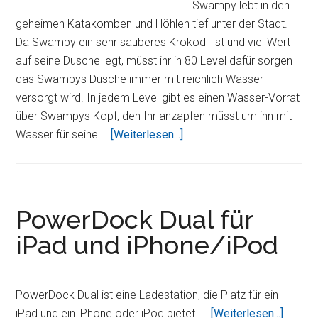
Swampy lebt in den
geheimen Katakomben und Höhlen tief unter der Stadt.
Da Swampy ein sehr sauberes Krokodil ist und viel Wert
auf seine Dusche legt, müsst ihr in 80 Level dafür sorgen
das Swampys Dusche immer mit reichlich Wasser
versorgt wird. In jedem Level gibt es einen Wasser-Vorrat
über Swampys Kopf, den Ihr anzapfen müsst um ihn mit
ÜberWo
Wasser für seine …
[Weiterlesen...]
ist
mein
Wasser?
Neues
PowerDock Dual für
Kultspiel
iPad und iPhone/iPod
für
iPad,
iPhone
PowerDock Dual ist eine Ladestation, die Platz für ein
und
ÜberP
iPad und ein iPhone oder iPod bietet. …
[Weiterlesen...]