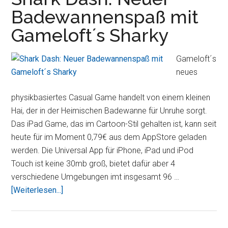
Projektor
Badewannenspaß mit
von
Gameloft´s Sharky
BenQ
für
iOS
Gameloft´s
Geräte
neues
physikbasiertes Casual Game handelt von einem kleinen
Hai, der in der Heimischen Badewanne für Unruhe sorgt.
Das iPad Game, das im Cartoon-Stil gehalten ist, kann seit
heute für im Moment 0,79€ aus dem AppStore geladen
werden. Die Universal App für iPhone, iPad und iPod
Touch ist keine 30mb groß, bietet dafür aber 4
verschiedene Umgebungen imt insgesamt 96 …
ÜberShark
[Weiterlesen...]
Dash:
Neuer