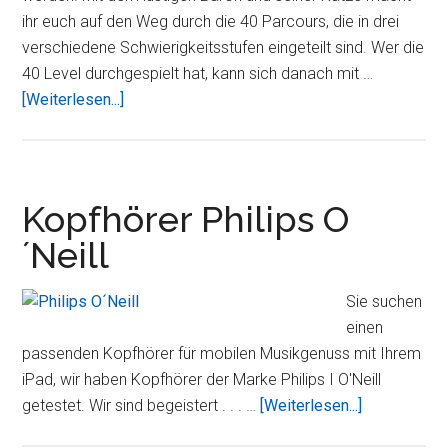
ihr euch auf den Weg durch die 40 Parcours, die in drei
verschiedene Schwierigkeitsstufen eingeteilt sind. Wer die
40 Level durchgespielt hat, kann sich danach mit …
ÜberBike
[Weiterlesen...]
Baron,
gelegentlich
mal
den
Kopfhörer Philips O
Motorrad
´Neill
Stuntman
rauslassen
Sie suchen
einen
passenden Kopfhörer für mobilen Musikgenuss mit Ihrem
iPad, wir haben Kopfhörer der Marke Philips I O'Neill
ÜberKopfhö
getestet. Wir sind begeistert . . . …
[Weiterlesen...]
Philips