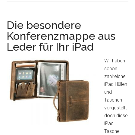
Results
–
die
Die besondere
offizielle
Konferenzmappe aus
App
Leder für Ihr iPad
zu
den
Olympischen
Wir haben
Spielen
schon
zahlreiche
iPad Hüllen
und
Taschen
vorgestellt,
doch diese
iPad
Tasche