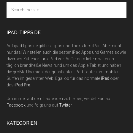
Footer
Search
the
site
...
IPAD-TIPPS.DE
Auf ipad-tipps.de gibt es Tipps und Tricks fürs iPad. Aber nicht
nur das! Wir stellen euch die besten iPad Apps und Games sowie
diverses Zubehör fürs iPad vor. Außerdem liefern wir euch
täglich brandheiße News rund um das Apple Tablet und haben
die größte Übersicht der günstigsten iPad Tarife zum mobilen
Surfen im gesamten Web. Egal ob für das normale
iPad
oder
das
iPad Pro
.
Um immer auf dem Laufenden zu bleiben, werdet Fan auf
Facebook
und folgt uns auf
Twitter
.
KATEGORIEN