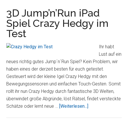
Badewannenspaß
mit
3D Jump’n’Run iPad
Gameloft
Spiel Crazy Hedgy im
´s
Test
Sharky
Ihr habt
Lust auf ein
neues richtig gutes Jump´n´Run Spiel? Kein Problem, wir
haben eines der derzeit besten für euch getestet.
Gesteuert wird der kleine Igel Crazy Hedgy mit den
Bewegungssensoren und einfachen Touch-Gesten. Somit
rollt ihr nun Crazy Hedgy durch fantastische 3D Welten,
überwindet große Abgründe, löst Rätsel, findet versteckte
Über3D
Schätze oder lernt neue …
[Weiterlesen...]
Jump’n’Run
iPad