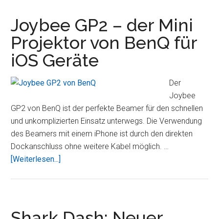
100W
Musikgenuss
Joybee GP2 – der Mini
mit
Projektor von BenQ für
dem
iOS Geräte
iPad
Der
Joybee
GP2 von BenQ ist der perfekte Beamer für den schnellen
und unkomplizierten Einsatz unterwegs. Die Verwendung
des Beamers mit einem iPhone ist durch den direkten
Dockanschluss ohne weitere Kabel möglich. …
ÜberJoybee
[Weiterlesen...]
GP2
–
der
Mini
Shark Dash: Neuer