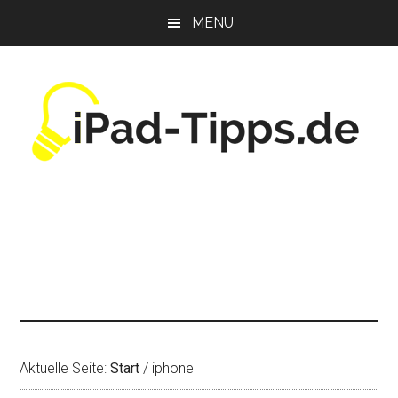
Zum
Zur
Zur
MENU
Inhalt
Seitenspalte
Fußzeile
springen
springen
springen
Aktuelle Seite:
Start
/
iphone