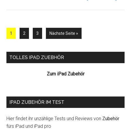
iPod?
Dual
für
iPad
und
Seite
Seite
Seite
aufrufen
1
2
3
Nächste Seite
»
iPhone
Seitenspalte
TOLLES IPAD ZUEBHÖR
Zum iPad Zubehör
IPAD ZUBEHÖR IM TEST
Hier findet ihr unzählige Tests und Reviews von
Zubehör
fürs iPad und iPad pro