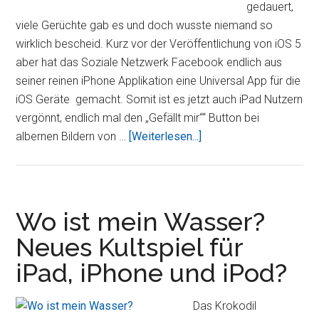
wieder
gedauert,
viele Gerüchte gab es und doch wusste niemand so
wirklich bescheid. Kurz vor der Veröffentlichung von iOS 5
aber hat das Soziale Netzwerk Facebook endlich aus
seiner reinen iPhone Applikation eine Universal App für die
iOS Geräte gemacht. Somit ist es jetzt auch iPad Nutzern
vergönnt, endlich mal den „Gefällt mir““ Button bei
ÜberDie
albernen Bildern von …
[Weiterlesen...]
offizielle
Facebook
iPad
App:
Wo ist mein Wasser?
Facebook
Neues Kultspiel für
wird
iPad, iPhone und iPod?
Universal
Das Krokodil