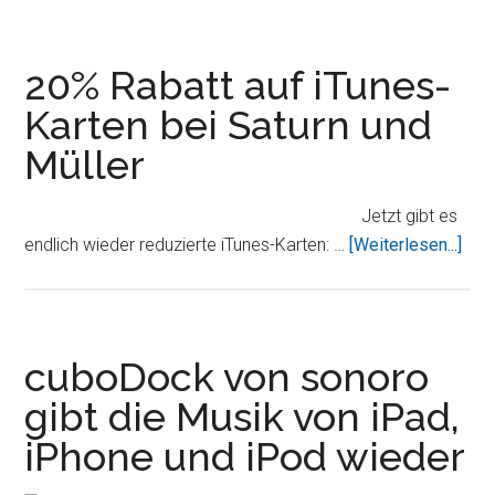
O
´Neill
20% Rabatt auf iTunes-
Karten bei Saturn und
Müller
Jetzt gibt es
Übe
endlich wieder reduzierte iTunes-Karten: …
[Weiterlesen...]
Raba
auf
iTun
Kart
cuboDock von sonoro
bei
gibt die Musik von iPad,
Satu
iPhone und iPod wieder
und
Müll