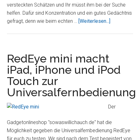
versteckten Schätzen und Ihr müsst ihm bei der Suche
helfen. Dafür sind Konzentration und ein gutes Gedächtnis
ÜberRavensb
gefragt, denn wie beim echten …
[Weiterlesen...]
Brettspiel
Umsetzung
„Der
zerstreute
RedEye mini macht
Pharao
iPad, iPhone und iPod
HD“
Touch zur
Universalfernbedienung
Der
Gadgetonlineshop "sowaswillichauch.de" hat die
Möglichkeit gegeben die Universalfernbedienung RedEye
für euch zu testen. Wir sind nach dem Test begeistert von