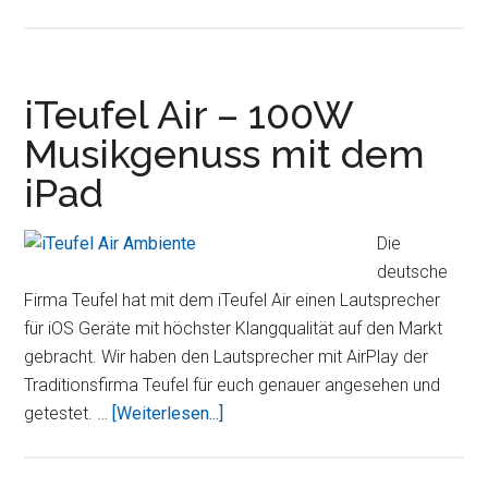
iTank
–
Der
Bluetooth
iTeufel Air – 100W
gesteuerte
Musikgenuss mit dem
Panzer
iPad
für
das
iPad
Die
deutsche
Firma Teufel hat mit dem iTeufel Air einen Lautsprecher
für iOS Geräte mit höchster Klangqualität auf den Markt
gebracht. Wir haben den Lautsprecher mit AirPlay der
Traditionsfirma Teufel für euch genauer angesehen und
ÜberiTeufel
getestet. …
[Weiterlesen...]
Air
–