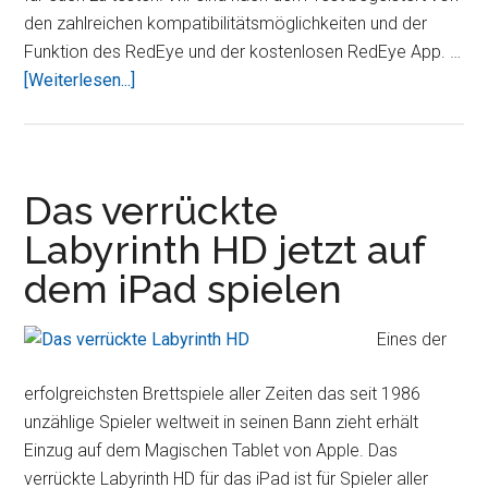
den zahlreichen kompatibilitätsmöglichkeiten und der
Funktion des RedEye und der kostenlosen RedEye App. …
ÜberRedEye
[Weiterlesen...]
mini
macht
iPad,
iPhone
Das verrückte
und
Labyrinth HD jetzt auf
iPod
dem iPad spielen
Touch
zur
Universalfernbedienung
Eines der
erfolgreichsten Brettspiele aller Zeiten das seit 1986
unzählige Spieler weltweit in seinen Bann zieht erhält
Einzug auf dem Magischen Tablet von Apple. Das
verrückte Labyrinth HD für das iPad ist für Spieler aller