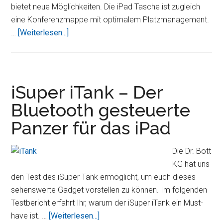
bietet neue Möglichkeiten. Die iPad Tasche ist zugleich
eine Konferenzmappe mit optimalem Platzmanagement.
ÜberDie
…
[Weiterlesen...]
besondere
Konferenzmappe
aus
Leder
iSuper iTank – Der
für
Bluetooth gesteuerte
Ihr
Panzer für das iPad
iPad
Die Dr. Bott
KG hat uns
den Test des iSuper Tank ermöglicht, um euch dieses
sehenswerte Gadget vorstellen zu können. Im folgenden
Testbericht erfahrt Ihr, warum der iSuper iTank ein Must-
ÜberiSuper
have ist. …
[Weiterlesen...]