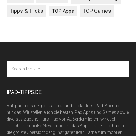
Tipps & Tricks
TOP Games
TOP Apps
Footer
Search
the
site
...
IPAD-TIPPS.DE
Auf ipad-tipps.de gibt es Tipps und Tricks fürs iPad. Aber nicht
nur das! Wir stellen euch die besten iPad Apps und Games sowie
diverses Zubehör fürs iPad vor. Außerdem liefern wir euch
täglich brandheiße News rund um das Apple Tablet und haben
die größte Übersicht der günstigsten iPad Tarife zum mobilen