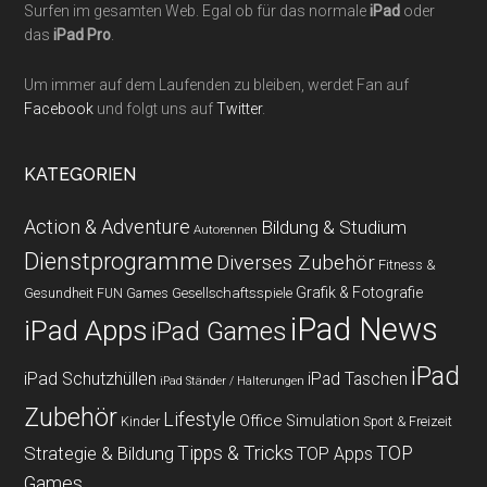
Surfen im gesamten Web. Egal ob für das normale
iPad
oder
das
iPad Pro
.
Um immer auf dem Laufenden zu bleiben, werdet Fan auf
Facebook
und folgt uns auf
Twitter
.
KATEGORIEN
Action & Adventure
Bildung & Studium
Autorennen
Dienstprogramme
Diverses Zubehör
Fitness &
Grafik & Fotografie
Gesundheit
Gesellschaftsspiele
FUN Games
iPad News
iPad Apps
iPad Games
iPad
iPad Schutzhüllen
iPad Taschen
iPad Ständer / Halterungen
Zubehör
Lifestyle
Office
Simulation
Kinder
Sport & Freizeit
Strategie & Bildung
Tipps & Tricks
TOP
TOP Apps
Games