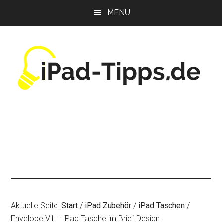
Zum
Zur
Zur
MENU
Inhalt
Seitenspalte
Fußzeile
springen
springen
springen
Aktuelle Seite:
Start
/
iPad Zubehör
/
iPad Taschen
/
Envelope V1 – iPad Tasche im Brief Design