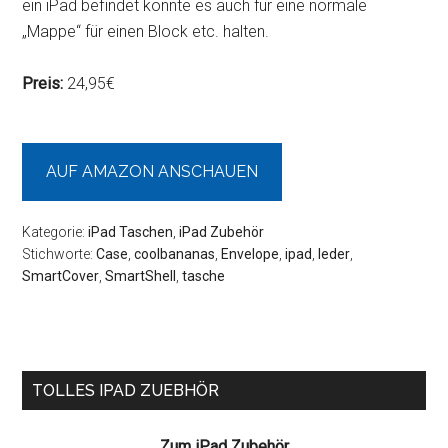
ein iPad befindet könnte es auch für eine normale
„Mappe“ für einen Block etc. halten.
Preis:
24,95€
AUF AMAZON ANSCHAUEN
Kategorie:
iPad Taschen
,
iPad Zubehör
Stichworte:
Case
,
coolbananas
,
Envelope
,
ipad
,
leder
,
SmartCover
,
SmartShell
,
tasche
Seitenspalte
TOLLES IPAD ZUEBHÖR
Zum iPad Zubehör