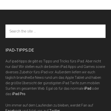
Footer
Search
the
site
...
IPAD-TIPPS.DE
Auf ipad-tipps.de gibt es Tipps und Tricks fürs iPad. Aber nicht
nur das! Wir stellen euch die besten iPad Apps und Games sowie
diverses Zubehör fürs iPad vor. Außerdem liefern wir euch
täglich brandheiße News rund um das Apple Tablet und haben
die größte Übersicht der günstigsten iPad Tarife zum mobilen
Surfen im gesamten Web. Egal ob für das normale
iPad
oder
das
iPad Pro
.
Um immer auf dem Laufenden zu bleiben, werdet Fan auf
Facebook
und folgt uns auf
Twitter
.