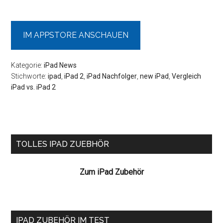
IM APPSTORE ANSCHAUEN
Kategorie:
iPad News
Stichworte:
ipad
,
iPad 2
,
iPad Nachfolger
,
new iPad
,
Vergleich
iPad vs. iPad 2
Seitenspalte
TOLLES IPAD ZUEBHÖR
Zum iPad Zubehör
IPAD ZUBEHÖR IM TEST