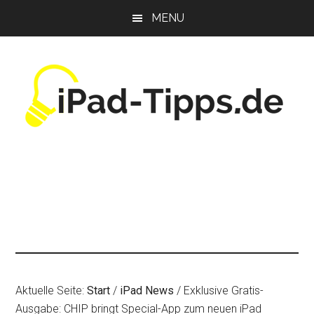
Zum
Zur
Zur
MENU
Inhalt
Seitenspalte
Fußzeile
springen
springen
springen
Aktuelle Seite:
Start
/
iPad News
/
Exklusive Gratis-
Ausgabe: CHIP bringt Special-App zum neuen iPad