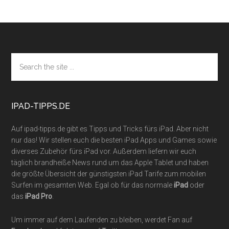
Footer
Search
the
site
...
IPAD-TIPPS.DE
Auf ipad-tipps.de gibt es Tipps und Tricks fürs iPad. Aber nicht
nur das! Wir stellen euch die besten iPad Apps und Games sowie
diverses Zubehör fürs iPad vor. Außerdem liefern wir euch
täglich brandheiße News rund um das Apple Tablet und haben
die größte Übersicht der günstigsten iPad Tarife zum mobilen
Surfen im gesamten Web. Egal ob für das normale
iPad
oder
das
iPad Pro
.
Um immer auf dem Laufenden zu bleiben, werdet Fan auf