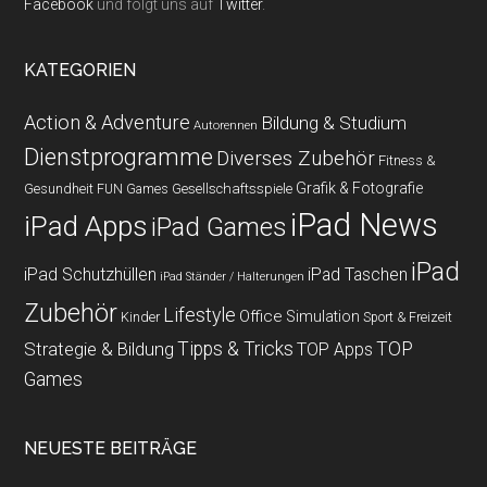
Facebook
und folgt uns auf
Twitter
.
KATEGORIEN
Action & Adventure
Bildung & Studium
Autorennen
Dienstprogramme
Diverses Zubehör
Fitness &
Grafik & Fotografie
Gesundheit
Gesellschaftsspiele
FUN Games
iPad News
iPad Apps
iPad Games
iPad
iPad Schutzhüllen
iPad Taschen
iPad Ständer / Halterungen
Zubehör
Lifestyle
Office
Simulation
Kinder
Sport & Freizeit
Strategie & Bildung
Tipps & Tricks
TOP
TOP Apps
Games
NEUESTE BEITRÄGE