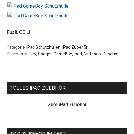
Fazit:
GEIL!
Kategorie:
iPad Schutzhüllen
,
iPad Zubehör
Stichworte:
FUN
,
Gadget
,
GameBoy
,
ipad
,
Nintendo
,
Zubehör
Seitenspalte
TOLLES IPAD ZUEBHÖR
Zum iPad Zubehör
IPAD ZUBEHÖR IM TEST