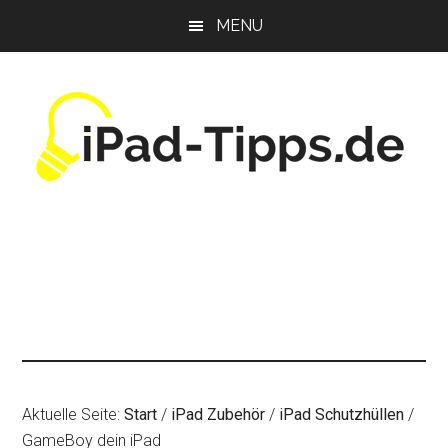
Zum
Zur
Zur
MENU
Inhalt
Seitenspalte
Fußzeile
springen
springen
springen
Aktuelle Seite:
Start
/
iPad Zubehör
/
iPad Schutzhüllen
/
GameBoy dein iPad