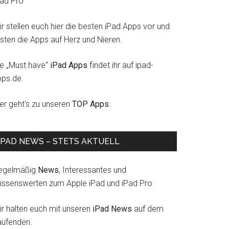
Pad Pro
r stellen euch hier die besten iPad Apps vor und
esten die Apps auf Herz und Nieren.
ie „Must have“
iPad Apps
findet ihr auf ipad-
pps.de.
ier geht's zu unseren
TOP Apps
.
IPAD NEWS – STETS AKTUELL
egelmäßig
News
, Interessantes und
issenswerten zum Apple iPad und iPad Pro
ir halten euch mit unseren
iPad News
auf dem
aufenden.