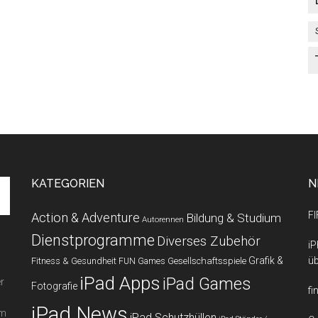
KATEGORIEN
N
FI
Action & Adventure
Bildung & Studium
Autorennen
Dienstprogramme
Diverses Zubehör
iP
Grafik &
üb
Fitness & Gesundheit
Gesellschaftsspiele
FUN Games
iPad Apps
iPad Games
r
Fotografie
fi
iPad News
em
iPad Schutzhüllen