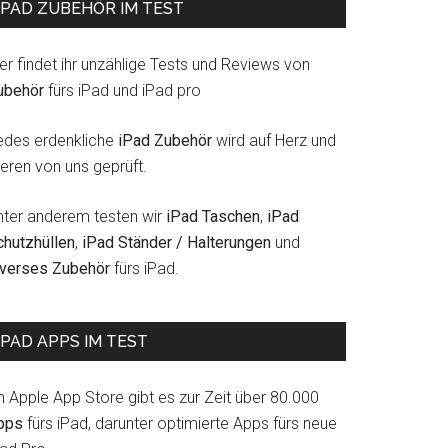
IPAD ZUBEHÖR IM TEST
er findet ihr unzählige Tests und Reviews von
ubehör
fürs iPad und iPad pro
edes erdenkliche
iPad Zubehör
wird auf Herz und
eren von uns geprüft.
nter anderem testen wir
iPad Taschen
,
iPad
chutzhüllen
,
iPad Ständer / Halterungen
und
iverses Zubehör
fürs iPad.
IPAD APPS IM TEST
m Apple App Store gibt es zur Zeit über 80.000
pps
fürs iPad, darunter optimierte Apps fürs neue