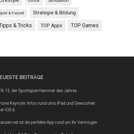
Lifestyle
Office
Simulation
Strategie & Bildung
Sport & Freizeit
Tipps & Tricks
TOP Games
TOP Apps
EUESTE BEITRÄGE
FA 13, der Sportspiel-Hammer des Jahres
hone Keynote: Infos rund ums iPad und Gewissheit
er iOS 6
nanzen.net ist die perfekte App rund um Ihr Vermögen