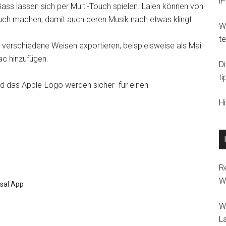
i
 Bass lassen sich per Multi-Touch spielen. Laien können von
auch machen, damit auch deren Musik nach etwas klingt.
Wi
t
 verschiedene Weisen exportieren, beispielsweise als Mail
ac hinzufügen.
D
ti
g und das Apple-Logo werden sicher für einen
H
R
W
rsal App
W
L