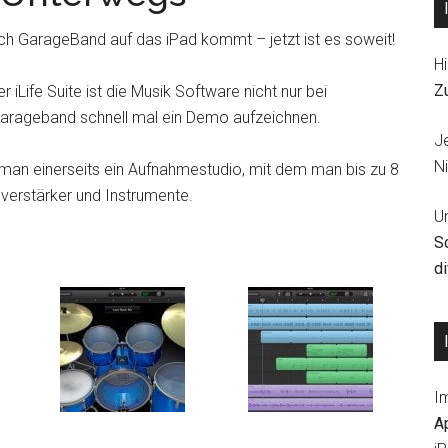
uch GarageBand auf das iPad kommt – jetzt ist es soweit!
Hi
Z
Life Suite ist die Musik Software nicht nur bei
Garageband schnell mal ein Demo aufzeichnen.
J
Ni
 man einerseits ein Aufnahmestudio, mit dem man bis zu 8
verstärker und Instrumente.
U
S
d
I
A