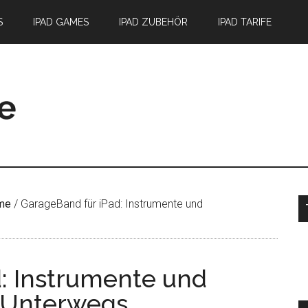
S
IPAD GAMES
IPAD ZUBEHÖR
IPAD TARIFE
S
me
/
GarageBand für iPad: Instrumente und
: Instrumente und
 Unterwegs