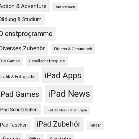
Action & Adventure
Autorennen
Bildung & Studium
Dienstprogramme
Diverses Zubehör
Fitness & Gesundheit
Gesellschaftsspiele
FUN Games
iPad Apps
Grafik & Fotografie
iPad News
iPad Games
iPad Schutzhüllen
iPad Ständer / Halterungen
iPad Zubehör
iPad Taschen
Kinder