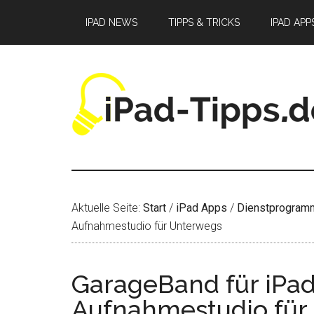
Zum
Zur
Zur
IPAD NEWS
TIPPS & TRICKS
IPAD APP
Inhalt
Seitenspalte
Fußzeile
springen
springen
springen
Aktuelle Seite:
Start
/
iPad Apps
/
Dienstprogram
Aufnahmestudio für Unterwegs
GarageBand für iPad
Aufnahmestudio für