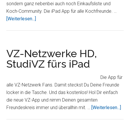
sondern ganz nebenbei auch noch Einkaufsliste und
Koch-Community. Die iPad App für alle Kochfreunde. …
ÜberWir
[Weiterlesen...]
verlosen
die
iPad
App
VZ-Netzwerke HD,
Cookiza!
StudiVZ fürs iPad
HD
Die App für
alle VZ-Netzwerk Fans. Damit steckst Du Deine Freunde
locker in die Tasche. Und das kostenlos! Hol Dir einfach
die neue VZ-App und nimm Deinen gesamten
Übe
Freundeskreis immer und überallhin mit. …
[Weiterlesen...]
Net
HD,
Stu