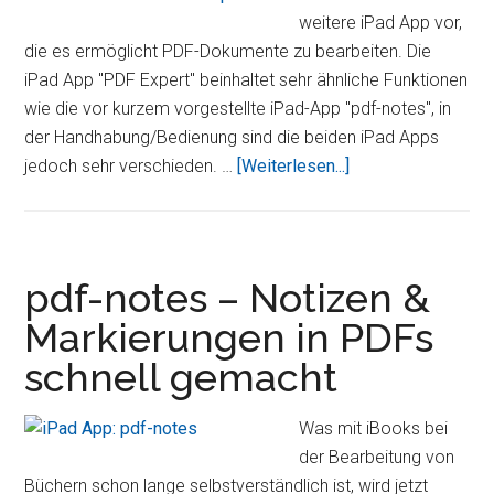
weitere iPad App vor,
iPad
die es ermöglicht PDF-Dokumente zu bearbeiten. Die
iPad App "PDF Expert" beinhaltet sehr ähnliche Funktionen
wie die vor kurzem vorgestellte iPad-App "pdf-notes", in
der Handhabung/Bedienung sind die beiden iPad Apps
ÜberPDF
jedoch sehr verschieden. …
[Weiterlesen...]
Expert
–
Das
iPad
pdf-notes – Notizen &
PDF-
Markierungen in PDFs
Tool
schnell gemacht
für
Profis
Was mit iBooks bei
der Bearbeitung von
Büchern schon lange selbstverständlich ist, wird jetzt