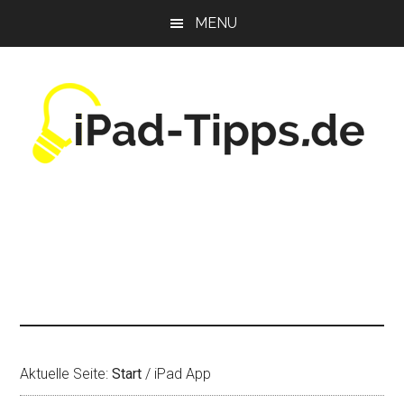
Zum
Zur
Zur
MENU
Inhalt
Seitenspalte
Fußzeile
springen
springen
springen
Aktuelle Seite:
Start
/
iPad App