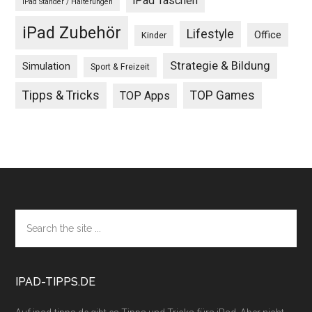
iPad Taschen
iPad Ständer / Halterungen
iPad Zubehör
Lifestyle
Office
Kinder
Strategie & Bildung
Simulation
Sport & Freizeit
Tipps & Tricks
TOP Games
TOP Apps
Footer
Search
the
site
...
IPAD-TIPPS.DE