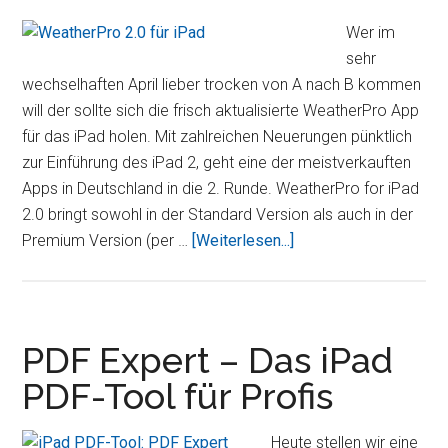
App
um
Wer im
die
sehr
Ana
wechselhaften April lieber trocken von A nach B kommen
zu
will der sollte sich die frisch aktualisierte WeatherPro App
ver
für das iPad holen. Mit zahlreichen Neuerungen pünktlich
und
zur Einführung des iPad 2, geht eine der meistverkauften
zu
Apps in Deutschland in die 2. Runde. WeatherPro for iPad
erle
2.0 bringt sowohl in der Standard Version als auch in der
ÜberNie
Premium Version (per …
[Weiterlesen...]
mehr
im
Regen
stehen,
PDF Expert – Das iPad
mit
PDF-Tool für Profis
WeatherPro
2.0
Heute stellen wir eine
für