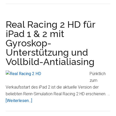
iPad:
Instrumente
und
Real Racing 2 HD für
Aufnahmestudio
iPad 1 & 2 mit
für
Gyroskop-
Unterwegs
Unterstützung und
Vollbild-Antialiasing
Pünktlich
zum
Verkaufsstart des iPad 2 ist die aktuelle Version der
beliebten Renn-Simulation Real Racing 2 HD erschienen. …
ÜberReal
[Weiterlesen...]
Racing
2