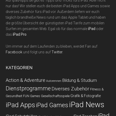
Auf ipad-tipps.de gibt es Tipps und Tricks fürs iPad. Aber nicht
nur das! Wir stellen euch die besten iPad Apps und Games sowie
diverses Zubehör fürs iPad vor. Außerdem liefern wir euch
täglich brandheiße News rund um das Apple Tablet und haben
die größte Übersicht der günstigsten iPad Tarife zum mobilen
Surfen im gesamten Web. Egal ob für das normale
iPad
oder
das
iPad Pro
.
Um immer auf dem Laufenden zu bleiben, werdet Fan auf
Facebook
und folgt uns auf
Twitter
.
KATEGORIEN
Action & Adventure
Bildung & Studium
Autorennen
Dienstprogramme
Diverses Zubehör
Fitness &
Grafik & Fotografie
Gesundheit
Gesellschaftsspiele
FUN Games
iPad News
iPad Apps
iPad Games
iPad