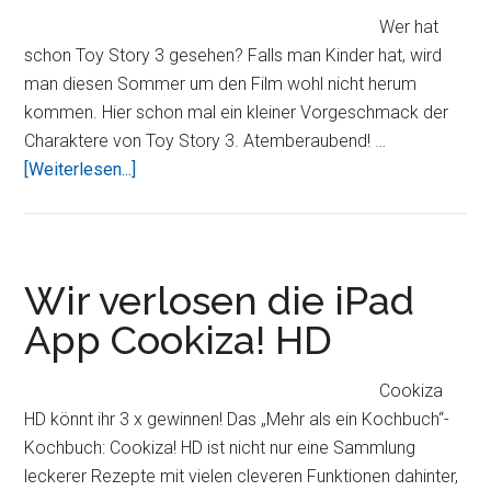
Wer hat
schon Toy Story 3 gesehen? Falls man Kinder hat, wird
man diesen Sommer um den Film wohl nicht herum
kommen. Hier schon mal ein kleiner Vorgeschmack der
Charaktere von Toy Story 3. Atemberaubend! …
ÜberVideo:
[Weiterlesen...]
Finger
+
iPad
+
Wir verlosen die iPad
App
App Cookiza! HD
Brushes
=
Cookiza
Kunst²
HD könnt ihr 3 x gewinnen! Das „Mehr als ein Kochbuch“-
Kochbuch: Cookiza! HD ist nicht nur eine Sammlung
leckerer Rezepte mit vielen cleveren Funktionen dahinter,