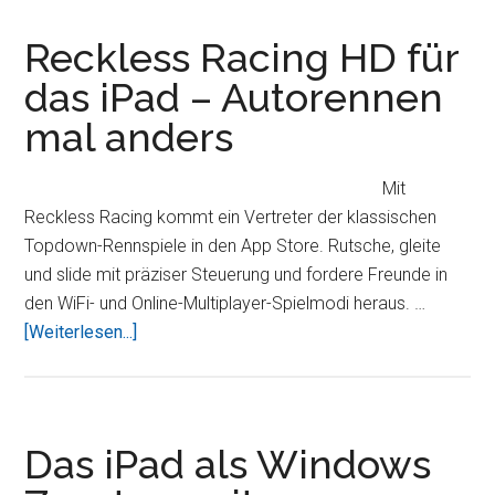
–
800
Reckless Racing HD für
Textvorlagen
das iPad – Autorennen
übersichtlich
mal anders
zusammengefasst
in
einer
Mit
App
Reckless Racing kommt ein Vertreter der klassischen
Topdown-Rennspiele in den App Store. Rutsche, gleite
und slide mit präziser Steuerung und fordere Freunde in
den WiFi- und Online-Multiplayer-Spielmodi heraus. …
ÜberReckless
[Weiterlesen...]
Racing
HD
für
das
Das iPad als Windows
iPad