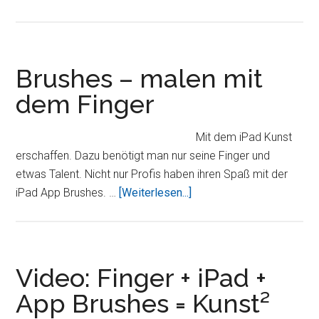
SketchBook
Pro
Brushes – malen mit
dem Finger
Mit dem iPad Kunst
erschaffen. Dazu benötigt man nur seine Finger und
etwas Talent. Nicht nur Profis haben ihren Spaß mit der
ÜberBrushes
iPad App Brushes. …
[Weiterlesen...]
–
malen
mit
dem
Video: Finger + iPad +
Finger
App Brushes = Kunst²