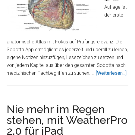
Auflage ist
der erste
anatomische Atlas mit Fokus auf Prüfungsrelevanz. Die
Sobotta App ermöglicht es jederzeit und überall zu lernen,
eigene Notizen hinzuzfügen, Lesezeichen zu setzen und
von jedem Kapitel aus über den gesamten Sobotta nach
Übe
medizinischen Fachbegriffen zu suchen. …
[Weiterlesen...]
Sob
iPa
App
ist
Nie mehr im Regen
ein
stehen, mit WeatherPro
der
2.0 für iPad
bes