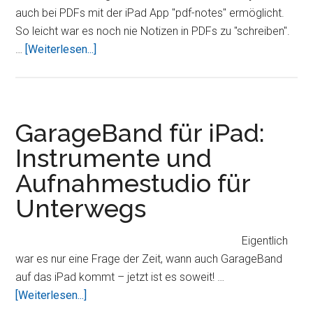
auch bei PDFs mit der iPad App "pdf-notes" ermöglicht.
So leicht war es noch nie Notizen in PDFs zu "schreiben".
Überpdf-
…
[Weiterlesen...]
notes
–
Notizen
&
GarageBand für iPad:
Markierungen
Instrumente und
in
Aufnahmestudio für
PDFs
schnell
Unterwegs
gemacht
Eigentlich
war es nur eine Frage der Zeit, wann auch GarageBand
auf das iPad kommt – jetzt ist es soweit! …
ÜberGarageBand
[Weiterlesen...]
für