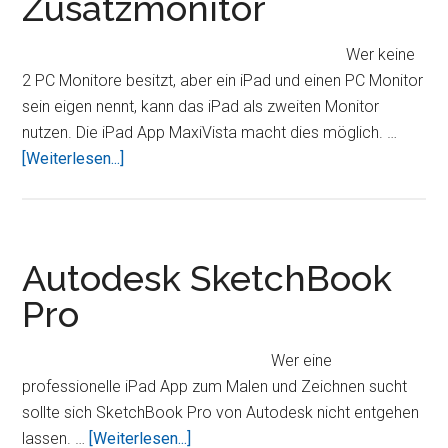
Zusatzmonitor
–
Autorennen
Wer keine
mal
2 PC Monitore besitzt, aber ein iPad und einen PC Monitor
anders
sein eigen nennt, kann das iPad als zweiten Monitor
nutzen. Die iPad App MaxiVista macht dies möglich. …
ÜberDas
[Weiterlesen...]
iPad
als
Windows
Zusatzmonitor
Autodesk SketchBook
Pro
Wer eine
professionelle iPad App zum Malen und Zeichnen sucht
sollte sich SketchBook Pro von Autodesk nicht entgehen
ÜberAutodesk
lassen. …
[Weiterlesen...]