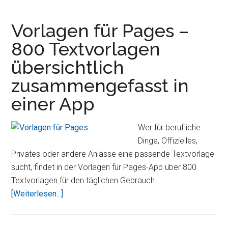
HD
für
Vorlagen für Pages –
iPad
800 Textvorlagen
1
übersichtlich
&
2
zusammengefasst in
mit
einer App
Gyroskop-
Unterstützung
Wer für berufliche
und
Dinge, Offizielles,
Vollbild-
Privates oder andere Anlässe eine passende Textvorlage
Antialiasing
sucht, findet in der Vorlagen für Pages-App über 800
Textvorlagen für den täglichen Gebrauch. …
ÜberVorlagen
[Weiterlesen...]
für
Pages