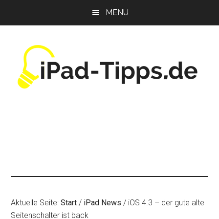
Zum
Zur
Zur
MENU
Inhalt
Seitenspalte
Fußzeile
springen
springen
springen
Aktuelle Seite:
Start
/
iPad News
/
iOS 4.3 – der gute alte
Seitenschalter ist back