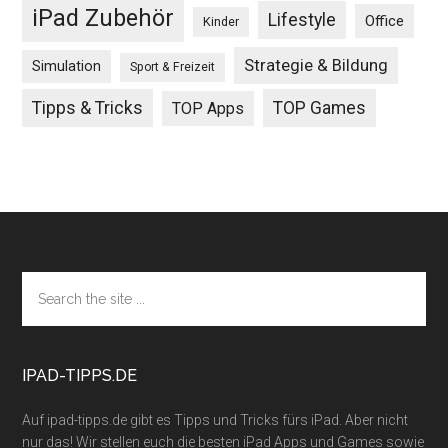
iPad Zubehör
Lifestyle
Office
Kinder
Strategie & Bildung
Simulation
Sport & Freizeit
Tipps & Tricks
TOP Games
TOP Apps
Footer
Search
the
site
...
IPAD-TIPPS.DE
Auf ipad-tipps.de gibt es Tipps und Tricks fürs iPad. Aber nicht
nur das! Wir stellen euch die besten iPad Apps und Games sowie