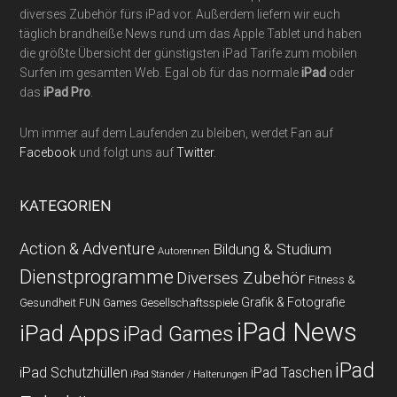
diverses Zubehör fürs iPad vor. Außerdem liefern wir euch
täglich brandheiße News rund um das Apple Tablet und haben
die größte Übersicht der günstigsten iPad Tarife zum mobilen
Surfen im gesamten Web. Egal ob für das normale
iPad
oder
das
iPad Pro
.
Um immer auf dem Laufenden zu bleiben, werdet Fan auf
Facebook
und folgt uns auf
Twitter
.
KATEGORIEN
Action & Adventure
Bildung & Studium
Autorennen
Dienstprogramme
Diverses Zubehör
Fitness &
Grafik & Fotografie
Gesundheit
Gesellschaftsspiele
FUN Games
iPad News
iPad Apps
iPad Games
iPad
iPad Schutzhüllen
iPad Taschen
iPad Ständer / Halterungen