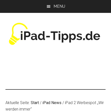
Zum
Zur
Zur
MENU
Inhalt
Seitenspalte
Fußzeile
springen
springen
springen
Aktuelle Seite:
Start
/
iPad News
/
iPad 2 Werbespot „Wir
werden immer“