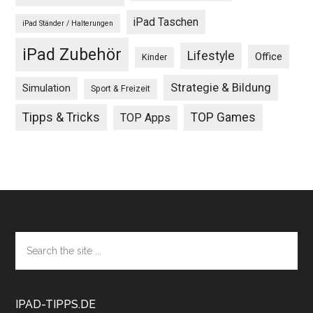
iPad Taschen
iPad Ständer / Halterungen
iPad Zubehör
Lifestyle
Office
Kinder
Strategie & Bildung
Simulation
Sport & Freizeit
Tipps & Tricks
TOP Games
TOP Apps
Footer
Search
the
site
...
IPAD-TIPPS.DE