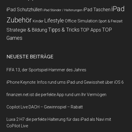
iPad
iPad Schutzhüllen
iPad Taschen
iPad Ständer / Halterungen
Zubehör
Lifestyle
Office
Simulation
Kinder
Sport & Freizeit
Strategie & Bildung
Tipps & Tricks
TOP
TOP Apps
Games
NEUESTE BEITRÄGE
FIFA 13, der Sportspiel-Hammer des Jahres
iPhone Keynote: Infos rund ums iPad und Gewissheit über iOS 6
finanzen.net ist die perfekte App rund um Ihr Vermögen
Copilot Live DACH – Gewinnspiel – Rabatt
Luxa 2 H7 die perfekte Halterung für das iPad als Navi mit
CoPilot Live