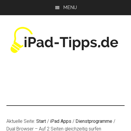
Zum
Zur
Zur
MENU
Inhalt
Seitenspalte
Fußzeile
springen
springen
springen
Aktuelle Seite:
Start
/
iPad Apps
/
Dienstprogramme
/
Dual Browser – Auf 2 Seiten gleichzeitig surfen