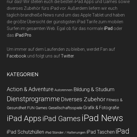
nur das! Wir stellen euch die besten iPad Apps und Games sowie
diverses Zubehör fürs iPad vor. Außerdem liefern wir euch
täglich brandheiße News rund um das Apple Tablet und haben
die größte Übersicht der günstigsten iPad Tarife zum mobilen
Surfen im gesamten Web. Egal ob für das normale
iPad
oder
das
iPad Pro
.
Um immer auf dem Laufenden zu bleiben, werdet Fan auf
Facebook
und folgt uns auf
Twitter
.
KATEGORIEN
Action & Adventure
Bildung & Studium
Autorennen
Dienstprogramme
Diverses Zubehör
Fitness &
Grafik & Fotografie
Gesundheit
Gesellschaftsspiele
FUN Games
iPad News
iPad Apps
iPad Games
iPad
iPad Schutzhüllen
iPad Taschen
iPad Ständer / Halterungen