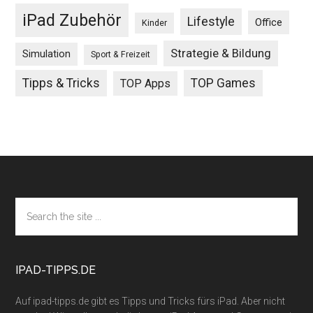
iPad Zubehör
Lifestyle
Office
Kinder
Strategie & Bildung
Simulation
Sport & Freizeit
Tipps & Tricks
TOP Games
TOP Apps
Footer
Search
the
site
...
IPAD-TIPPS.DE
Auf ipad-tipps.de gibt es Tipps und Tricks fürs iPad. Aber nicht