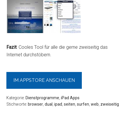
Fazit
: Cooles Tool für alle die gerne zweiseitig das
Internet durchstöbern.
IM APPSTORE ANSCHAUEN
Kategorie:
Dienstprogramme
,
iPad Apps
Stichworte:
browser
,
dual
,
ipad
,
seiten
,
surfen
,
web
,
zweiseitig