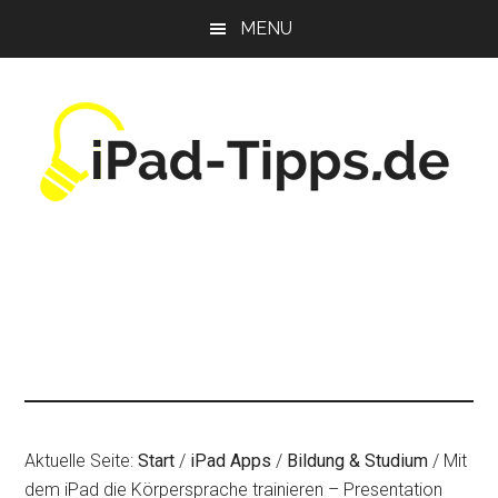
Zum
Zur
Zur
MENU
Inhalt
Seitenspalte
Fußzeile
springen
springen
springen
Aktuelle Seite:
Start
/
iPad Apps
/
Bildung & Studium
/
Mit
dem iPad die Körpersprache trainieren – Presentation