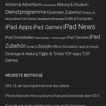
Action & Adventure
Bildung & Studium
Autorennen
Dienstprogramme
Diverses Zubehör
Fitness &
Grafik & Fotografie
Gesundheit
Gesellschaftsspiele
FUN Games
iPad News
iPad Apps
iPad Games
iPad
iPad Schutzhüllen
iPad Taschen
iPad Ständer / Halterungen
Zubehör
Lifestyle
Office
Simulation
Kinder
Sport & Freizeit
Strategie & Bildung
Tipps & Tricks
TOP
TOP Apps
Games
NEUESTE BEITRÄGE
FIFA 13, der Sportspiel-Hammer des Jahres
iPhone Keynote: Infos rund ums iPad und Gewissheit über iOS 6
finanzen.net ist die perfekte App rund um Ihr Vermögen