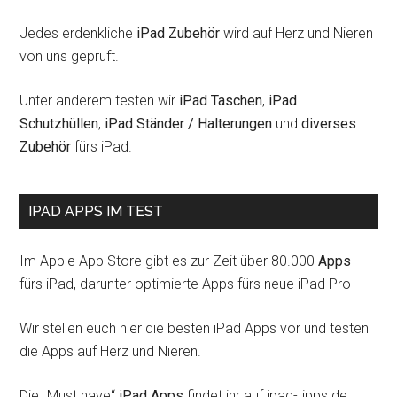
Jedes erdenkliche
iPad Zubehör
wird auf Herz und Nieren
von uns geprüft.
Unter anderem testen wir
iPad Taschen
,
iPad
Schutzhüllen
,
iPad Ständer / Halterungen
und
diverses
Zubehör
fürs iPad.
IPAD APPS IM TEST
Im Apple App Store gibt es zur Zeit über 80.000
Apps
fürs iPad, darunter optimierte Apps fürs neue iPad Pro
Wir stellen euch hier die besten iPad Apps vor und testen
die Apps auf Herz und Nieren.
Die „Must have“
iPad Apps
findet ihr auf ipad-tipps.de.