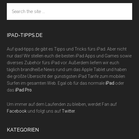
Footer
Search
the
site
...
IPAD-TIPPS.DE
Auf ipad-tipps.de gibt es Tipps und Tricks fürs iPad. Aber nicht
nur das! Wir stellen euch die besten iPad Apps und Games sowie
diverses Zubehör fürs iPad vor. Außerdem liefern wir euch
täglich brandheiße News rund um das Apple Tablet und haben
die größte Übersicht der günstigsten iPad Tarife zum mobilen
Surfen im gesamten Web. Egal ob für das normale
iPad
oder
das
iPad Pro
.
Um immer auf dem Laufenden zu bleiben, werdet Fan auf
Facebook
und folgt uns auf
Twitter
.
KATEGORIEN