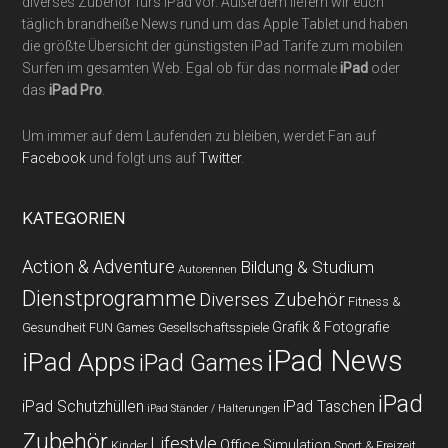
diverses Zubehör fürs iPad vor. Außerdem liefern wir euch
täglich brandheiße News rund um das Apple Tablet und haben
die größte Übersicht der günstigsten iPad Tarife zum mobilen
Surfen im gesamten Web. Egal ob für das normale
iPad
oder
das
iPad Pro
.
Um immer auf dem Laufenden zu bleiben, werdet Fan auf
Facebook
und folgt uns auf
Twitter
.
KATEGORIEN
Action & Adventure
Bildung & Studium
Autorennen
Dienstprogramme
Diverses Zubehör
Fitness &
Grafik & Fotografie
Gesundheit
Gesellschaftsspiele
FUN Games
iPad News
iPad Apps
iPad Games
iPad
iPad Schutzhüllen
iPad Taschen
iPad Ständer / Halterungen
Zubehör
Lifestyle
Office
Simulation
Kinder
Sport & Freizeit