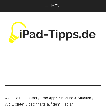
Zum
Zur
Zur
MENU
Inhalt
Seitenspalte
Fußzeile
springen
springen
springen
Aktuelle Seite:
Start
/
iPad Apps
/
Bildung & Studium
/
ARTE bietet Videoinhalte auf dem iPad an