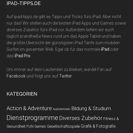
IPAD-TIPPS.DE
Auf ipad-tipps.de gibt es Tipps und Tricks fürs iPad. Aber nicht
nur das! Wir stellen euch die besten iPad Apps und Games sowie
diverses Zubehör fürs iPad vor. Außerdem liefern wir euch
täglich brandheiße News rund um das Apple Tablet und haben
die größte Übersicht der günstigsten iPad Tarife zum mobilen
Surfen im gesamten Web. Egal ob für das normale
iPad
oder
das
iPad Pro
.
Um immer auf dem Laufenden zu bleiben, werdet Fan auf
Facebook
und folgt uns auf
Twitter
.
KATEGORIEN
Action & Adventure
Bildung & Studium
Autorennen
Dienstprogramme
Diverses Zubehör
Fitness &
Grafik & Fotografie
Gesundheit
Gesellschaftsspiele
FUN Games