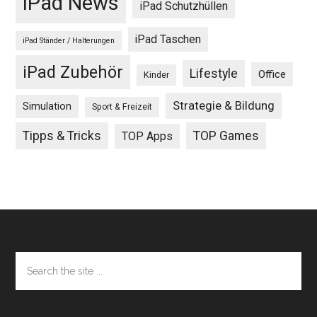
iPad News
iPad Schutzhüllen
iPad Taschen
iPad Ständer / Halterungen
iPad Zubehör
Lifestyle
Office
Kinder
Strategie & Bildung
Simulation
Sport & Freizeit
Tipps & Tricks
TOP Games
TOP Apps
Footer
Search
the
site
...