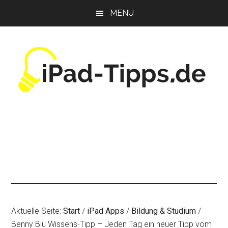
Zum
Zur
Zur
MENU
Inhalt
Seitenspalte
Fußzeile
springen
springen
springen
Aktuelle Seite:
Start
/
iPad Apps
/
Bildung & Studium
/
Benny Blu Wissens-Tipp – Jeden Tag ein neuer Tipp vom