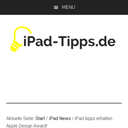
Zum
Zur
Zur
MENU
Inhalt
Seitenspalte
Fußzeile
springen
springen
springen
Aktuelle Seite:
Start
/
iPad News
/
iPad Apps erhalten
Apple Design Award!