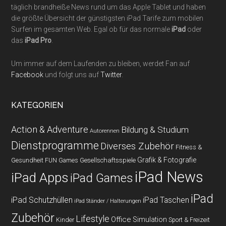
täglich brandheiße News rund um das Apple Tablet und haben
die größte Übersicht der günstigsten iPad Tarife zum mobilen
Surfen im gesamten Web. Egal ob für das normale
iPad
oder
das
iPad Pro
.
Um immer auf dem Laufenden zu bleiben, werdet Fan auf
Facebook
und folgt uns auf
Twitter
.
KATEGORIEN
Action & Adventure
Bildung & Studium
Autorennen
Dienstprogramme
Diverses Zubehör
Fitness &
Grafik & Fotografie
Gesundheit
Gesellschaftsspiele
FUN Games
iPad News
iPad Apps
iPad Games
iPad
iPad Schutzhüllen
iPad Taschen
iPad Ständer / Halterungen
Zubehör
Lifestyle
Office
Simulation
Kinder
Sport & Freizeit