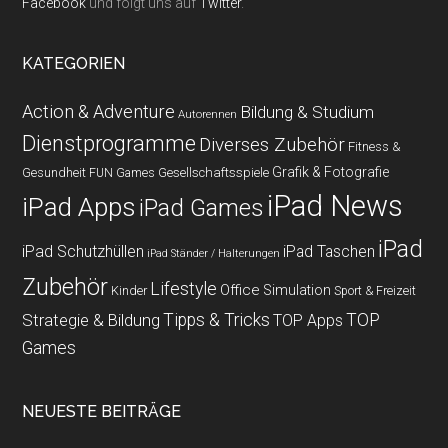
Facebook
und folgt uns auf
Twitter
.
KATEGORIEN
Action & Adventure
Bildung & Studium
Autorennen
Dienstprogramme
Diverses Zubehör
Fitness &
Grafik & Fotografie
Gesundheit
Gesellschaftsspiele
FUN Games
iPad News
iPad Apps
iPad Games
iPad
iPad Schutzhüllen
iPad Taschen
iPad Ständer / Halterungen
Zubehör
Lifestyle
Office
Simulation
Kinder
Sport & Freizeit
Strategie & Bildung
Tipps & Tricks
TOP
TOP Apps
Games
NEUESTE BEITRÄGE