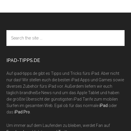
Footer
Search
the
site
...
IPAD-TIPPS.DE
Auf ipad-tipps.de gibt es Tipps und Tricks fürs iPad. Aber nicht
nur das! Wir stellen euch die besten iPad Apps und Games sowie
diverses Zubehör fürs iPad vor. Außerdem liefern wir euch
täglich brandheiße News rund um das Apple Tablet und haben
die größte Übersicht der günstigsten iPad Tarife zum mobilen
Surfen im gesamten Web. Egal ob für das normale
iPad
oder
das
iPad Pro
.
Um immer auf dem Laufenden zu bleiben, werdet Fan auf