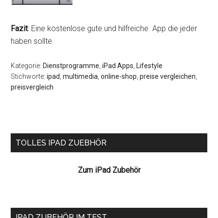
Fazit
: Eine kostenlose gute und hilfreiche App die jeder
haben sollte.
Kategorie:
Dienstprogramme
,
iPad Apps
,
Lifestyle
Stichworte:
ipad
,
multimedia
,
online-shop
,
preise vergleichen
,
preisvergleich
Seitenspalte
TOLLES IPAD ZUEBHÖR
Zum iPad Zubehör
IPAD ZUBEHÖR IM TEST