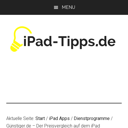
Zum
Zur
Zur
MENU
Inhalt
Seitenspalte
Fußzeile
springen
springen
springen
Aktuelle Seite:
Start
/
iPad Apps
/
Dienstprogramme
/
Günstiger.de – Der Preisvergleich auf dem iPad