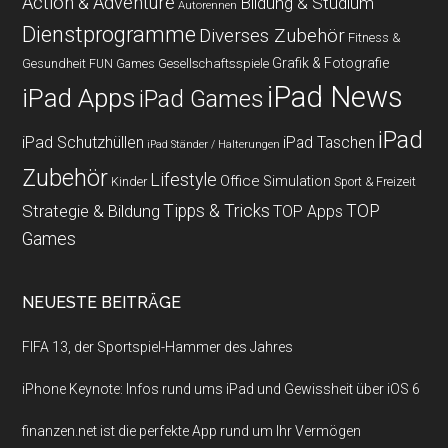
Action & Adventure
Bildung & Studium
Autorennen
Dienstprogramme
Diverses Zubehör
Fitness &
Grafik & Fotografie
Gesundheit
Gesellschaftsspiele
FUN Games
iPad News
iPad Apps
iPad Games
iPad
iPad Schutzhüllen
iPad Taschen
iPad Ständer / Halterungen
Zubehör
Lifestyle
Office
Simulation
Kinder
Sport & Freizeit
Strategie & Bildung
Tipps & Tricks
TOP
TOP Apps
Games
NEUESTE BEITRÄGE
FIFA 13, der Sportspiel-Hammer des Jahres
iPhone Keynote: Infos rund ums iPad und Gewissheit über iOS 6
finanzen.net ist die perfekte App rund um Ihr Vermögen