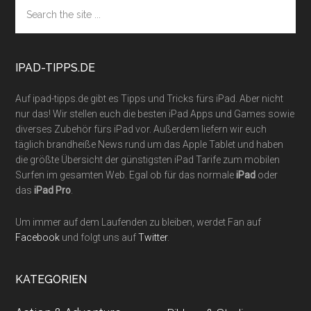
Footer
Search
the
site
...
IPAD-TIPPS.DE
Auf ipad-tipps.de gibt es Tipps und Tricks fürs iPad. Aber nicht
nur das! Wir stellen euch die besten iPad Apps und Games sowie
diverses Zubehör fürs iPad vor. Außerdem liefern wir euch
täglich brandheiße News rund um das Apple Tablet und haben
die größte Übersicht der günstigsten iPad Tarife zum mobilen
Surfen im gesamten Web. Egal ob für das normale
iPad
oder
das
iPad Pro
.
Um immer auf dem Laufenden zu bleiben, werdet Fan auf
Facebook
und folgt uns auf
Twitter
.
KATEGORIEN