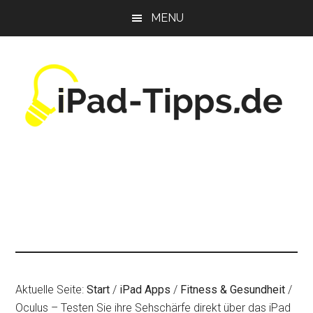
Zum
Zur
Zur
MENU
Inhalt
Seitenspalte
Fußzeile
springen
springen
springen
Aktuelle Seite:
Start
/
iPad Apps
/
Fitness & Gesundheit
/
Oculus – Testen Sie ihre Sehschärfe direkt über das iPad