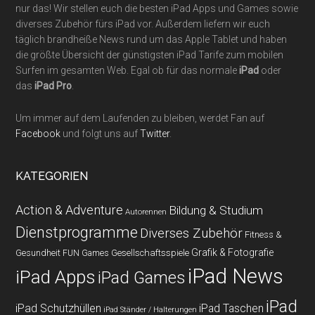
nur das! Wir stellen euch die besten iPad Apps und Games sowie
diverses Zubehör fürs iPad vor. Außerdem liefern wir euch
täglich brandheiße News rund um das Apple Tablet und haben
die größte Übersicht der günstigsten iPad Tarife zum mobilen
Surfen im gesamten Web. Egal ob für das normale
iPad
oder
das
iPad Pro
.
Um immer auf dem Laufenden zu bleiben, werdet Fan auf
Facebook
und folgt uns auf
Twitter
.
KATEGORIEN
Action & Adventure
Bildung & Studium
Autorennen
Dienstprogramme
Diverses Zubehör
Fitness &
Grafik & Fotografie
Gesundheit
Gesellschaftsspiele
FUN Games
iPad News
iPad Apps
iPad Games
iPad
iPad Schutzhüllen
iPad Taschen
iPad Ständer / Halterungen