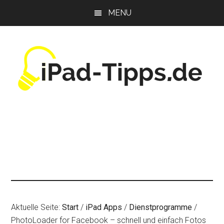
Zum
Zur
Zur
MENU
Inhalt
Seitenspalte
Fußzeile
springen
springen
springen
Aktuelle Seite:
Start
/
iPad Apps
/
Dienstprogramme
/
PhotoLoader for Facebook – schnell und einfach Fotos