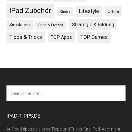
iPad Zubehör
Lifestyle
Office
Kinder
Strategie & Bildung
Simulation
Sport & Freizeit
Tipps & Tricks
TOP Games
TOP Apps
Footer
Search
the
site
...
IPAD-TIPPS.DE
Auf ipad-tipps.de gibt es Tipps und Tricks fürs iPad. Aber nicht