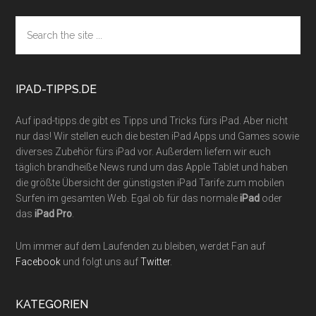
Footer
Search
the
site
...
IPAD-TIPPS.DE
Auf ipad-tipps.de gibt es Tipps und Tricks fürs iPad. Aber nicht
nur das! Wir stellen euch die besten iPad Apps und Games sowie
diverses Zubehör fürs iPad vor. Außerdem liefern wir euch
täglich brandheiße News rund um das Apple Tablet und haben
die größte Übersicht der günstigsten iPad Tarife zum mobilen
Surfen im gesamten Web. Egal ob für das normale
iPad
oder
das
iPad Pro
.
Um immer auf dem Laufenden zu bleiben, werdet Fan auf
Facebook
und folgt uns auf
Twitter
.
KATEGORIEN