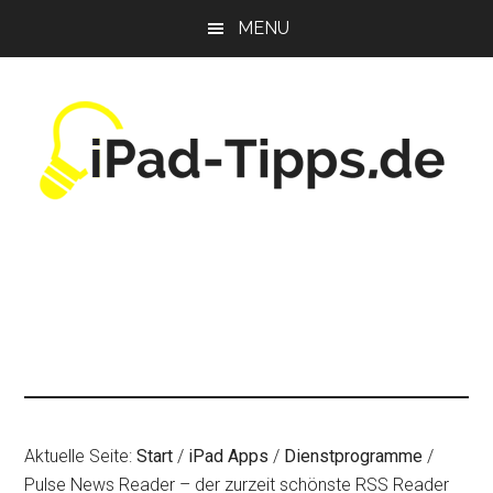
Zum
Zur
Zur
MENU
Inhalt
Seitenspalte
Fußzeile
springen
springen
springen
Aktuelle Seite:
Start
/
iPad Apps
/
Dienstprogramme
/
Pulse News Reader – der zurzeit schönste RSS Reader