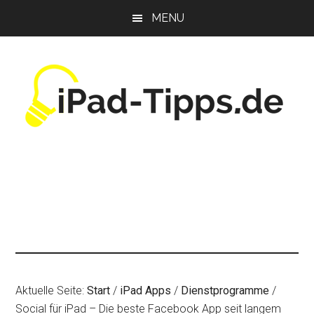
Zum
Zur
Zur
MENU
Inhalt
Seitenspalte
Fußzeile
springen
springen
springen
Aktuelle Seite:
Start
/
iPad Apps
/
Dienstprogramme
/
Social für iPad – Die beste Facebook App seit langem