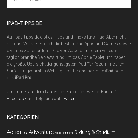
the
site
...
IPAD-TIPPS.DE
Auf ipad-tipps.de gibt es Tipps und Tricks fürs iPad. Aber nicht
nur das! Wir stellen euch die besten iPad Apps und Games sowie
diverses Zubehör fürs iPad vor. Außerdem liefern wir euch
täglich brandheiße News rund um das Apple Tablet und haben
die größte Übersicht der günstigsten iPad Tarife zum mobilen
Surfen im gesamten Web. Egal ob für das normale
iPad
oder
das
iPad Pro
.
Um immer auf dem Laufenden zu bleiben, werdet Fan auf
Facebook
und folgt uns auf
Twitter
.
KATEGORIEN
Action & Adventure
Bildung & Studium
Autorennen