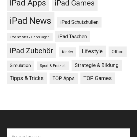
iPad Apps
iPad Games
iPad News
iPad Schutzhüllen
iPad Taschen
iPad Ständer / Halterungen
iPad Zubehör
Lifestyle
Office
Kinder
Strategie & Bildung
Simulation
Sport & Freizeit
Tipps & Tricks
TOP Games
TOP Apps
Footer
Search