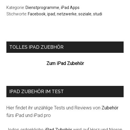
Kategorie:
Dienstprogramme
,
iPad Apps
Stichworte:
Facebook
,
ipad
,
netzwerke
,
soziale
,
studi
Seitenspalte
TOLLES IPAD ZUEBHÖR
Zum iPad Zubehör
IPAD ZUBEHÖR IM TEST
Hier findet ihr unzählige Tests und Reviews von
Zubehör
fürs iPad und iPad pro
Jedes erdenkliche
iPad Zubehör
wird auf Herz und Nieren