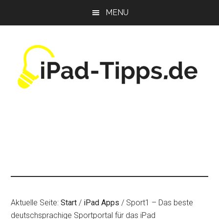
Zum
Zur
Zur
MENU
Inhalt
Seitenspalte
Fußzeile
springen
springen
springen
Aktuelle Seite:
Start
/
iPad Apps
/
Sport1 – Das beste
deutschsprachige Sportportal für das iPad