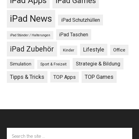
iPad Apps
iPad Games
iPad News
iPad Schutzhüllen
iPad Taschen
iPad Ständer / Halterungen
iPad Zubehör
Lifestyle
Office
Kinder
Strategie & Bildung
Simulation
Sport & Freizeit
Tipps & Tricks
TOP Games
TOP Apps
Footer
Search
the