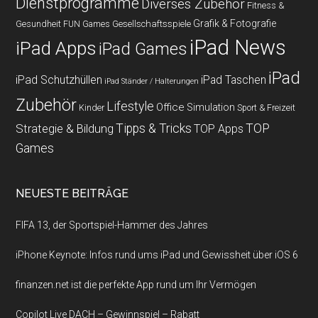
Dienstprogramme
Diverses Zubehör
Fitness &
Grafik & Fotografie
Gesundheit
Gesellschaftsspiele
FUN Games
iPad News
iPad Apps
iPad Games
iPad
iPad Schutzhüllen
iPad Taschen
iPad Ständer / Halterungen
Zubehör
Lifestyle
Office
Simulation
Kinder
Sport & Freizeit
Strategie & Bildung
Tipps & Tricks
TOP
TOP Apps
Games
NEUESTE BEITRÄGE
FIFA 13, der Sportspiel-Hammer des Jahres
iPhone Keynote: Infos rund ums iPad und Gewissheit über iOS 6
finanzen.net ist die perfekte App rund um Ihr Vermögen
Copilot Live DACH – Gewinnspiel – Rabatt