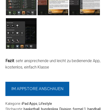
Fazit
: sehr ansprechende und leicht zu bedienende App,
kostenlos, einfach Klasse
IM APPSTORE ANSCHAUEN
Kategorie:
iPad Apps
,
Lifestyle
Stichworte:
basketball
,
bundesliga
,
Division
,
formel 1
,
handball
,